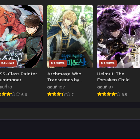
MANHWA
MANHWA
MANHWA
SS-Class Painter
Archmage Who
Helmut: The
Summoner
Transcends by
Forsaken Child
Returning
อนที่ 10
ตอนที่ 107
ตอนที่ 87
6.6
7
8.5