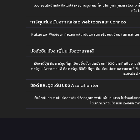
ม้งงะออนไลน์คือไลฟ์สไตล์สำหรับคนรุ่นใหม่ที่อ่านได้ทุกที่ทุกเวลา ไม่ว่
หรือ 
การ์ตูนต้นฉบับจาก Kakao Webtoon และ Comico
Kakao และ Webtoon คือแอพพลิเคชั่นแพลตฟอร์มยอดนิยม ในการอ่านการ์ตู
มังฮัวจีน มังงะญี่ปุ่น มังฮวาเกาหลี
มังงะญี่ปุ่น
คือ การ์ตูนที่ถูกเขียนขึ้นตั้งแต่สมัยยุค 1900 จากศิลปินชาว
การ์ตูน มังฮวาเกาหลี คือ การ์ตูนดิจิตัลที่ถูกเขียนโดยนักวาดชาวเกาหลี ซ
มังฮัวจีน ค
ข้อดี และ จุดเด่น ของ Asurahunter
เว็บไซต์ของเราเน้นคัดสรรค์แต่เรื่องคุณภาพเป็นจำนวนมาก ไม่ว่าจะทั้งจากย
โฆษณามากวนใจ หรือ เด้งออกจากเว