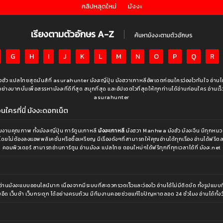
คลิปหลุดใหม่
มังงะ
เรียงตามตัวอักษร A-Z
ค้นหามังงะตามตัวอักษร
G
H
I
J
K
L
M
N
O
P
Q
R
มังฮัว แปลไทยสุดมันส์ที่ asurahunter มังงะญี่ปุ่น มังฮวาเกาหลีอัพเดตก่อนใครว่องไวทันใจ อ่าน
งบากบั่นเพื่อสรรหามังงะที่ดีที่สุด สนุกที่สุด และอัปเดตไวที่สุดให้ทุกท่านได้อ่านก่อนใคร อ่านเร็ว อ่า
asurahunter
ใครที่นี่ มังงะดอทเน็ต
านคุณภาพ ทั้งมังงะญี่ปุ่น การ์ตูนเกาหลี
มังงะเกาหลี
มังฮวา Manhwa มังฮัว มังงะจีน มีทุกหมวด
โดยไม่ต้องลงแอพพลิเคชั่นหรือซื้อเหรียญ มีเรื่องดังๆที่สามารถให้คุณอ่านได้ทุกเรื่อง อ่านได้ฟร
คอมพิวเตอร์ สามารถอ่านการ์ตูน อ่านมังงะ แปลไทย ตอนใหม่ๆได้ฟรีทุกที่ทุกเวลาได้ที่ มังงะ.net
ังงะแบบออนไลน์มาก เนื่องจากมีระบบที่สะดวกรวดเร็วและว่องไว อ่านได้ไม่มีติดขัด ทั้งรูปแบบที่เข
อืด เว็บช้า เว็บกระตุก ได้อย่างครบถ้วน มีทีมงานคอยช่วยแก้ไขปัญหาตลอด 24 ชั่วโมง อ่านได้ทั้งวั