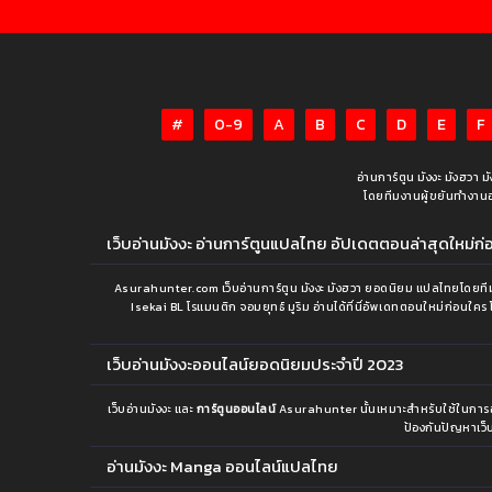
#
0-9
A
B
C
D
E
F
อ่านการ์ตูน มังงะ มังฮวา 
โดยทีมงานผู้ขยันทำงานอย่า
เว็บอ่านมังงะ อ่านการ์ตูนแปลไทย อัปเดตตอนล่าสุดใหม่ก่อน
Asurahunter.com เว็บอ่านการ์ตูน มังงะ มังฮวา ยอดนิยม แปลไทยโดยทีมง
Isekai BL โรแมนติก จอมยุทธ์ มูริม อ่านได้ที่นี่อัพเดทตอนใหม่ก่อนใคร 
เว็บอ่านมังงะออนไลน์ยอดนิยมประจำปี 2023
เว็บอ่านมังงะ และ
การ์ตูนออนไลน์
Asurahunter นั้นเหมาะสำหรับใช้ในการอ่านม
ป้องกันปัญหาเว็บ
อ่านมังงะ Manga ออนไลน์แปลไทย