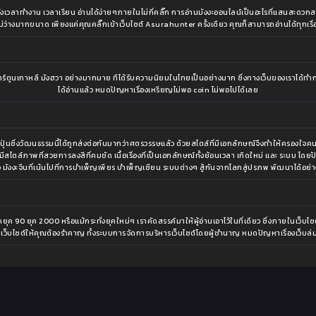
าจะทั้งเวลาทำงาน เวลาเรียน อ่านได้ง่ายๆภายในไม่กี่คลิ๊ก การอ่านมังงะออนไลน์เป็นอะไรที่แสนสะดว
ไม่ว่างมากขนาด เพียงแค่คุณคลิ๊กเข้าเว็บไซต์ Asurahunter ครั้งเดียว คุณก็สามารถอ่านได้ทุกเรื่
นเกาหลี มังฮวา อย่างมากมาย ทีได้รับความนิยมในไทยเป็นอย่างมาก ซึ่งทางเว็บของเราได้ทำการ
ได้อ่านแล้ว หมดปัญหาเรื่องเหรียญไม่พอ coin ไม่พอไปได้เลย
ญี่ปุ่นซึ่งวัฒนธรรมนี้ได้ถูกส่งต่อกันมากว่าศตรวรรษแล้ว ด้วยสไตล์ที่มีเอกลักษณ์จึงทำให้ครอ
ึ่งมีสไตล์ภาพที่สวยการลงสีที่คมชัด เนื้อเรื่องที่เป็นเอกลักษณ์ทั้งย้อนเวลา เกิดใหม่ และ ระบ
ือ มังงะจีนที่เน้นไปที่การบำเพ็ญเพียร บำเพ็ญเซียน ระบบต่างๆ สู้กันจากโลกสู่ปรภพ พัฒนาได้อย่า
ุค 90 ยุค 2000 หรือแม้กระทั่งยุคใหม่ๆ เราคัดสรรค์มาให้ผู้อ่านเอาไว้ในที่เดียว ซึ่งภายในเว็บไซต
็บไซต์ให้คุณต้องรำคาญ ทั้งระบบการจัดการบริหารเว็บไซต์โดยผู้ชำนาญ หมดปัญหาเรื่องเว็บล่