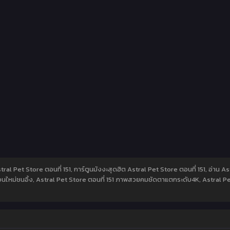
stral Pet Store ตอนที่ 151, การ์ตูนมังงะสุดฮิต Astral Pet Store ตอนที่ 151, อ่าน 
ตอนใหม่ชนอิ้ง, Astral Pet Store ตอนที่ 151 ภาพสวยคมชัดตาแตกระดับ4K, Astral Pet