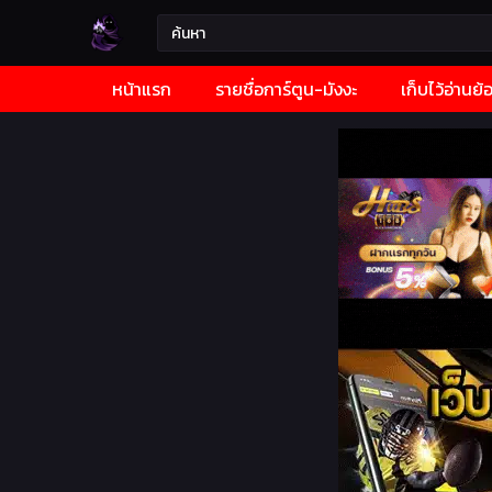
หน้าแรก
รายชื่อการ์ตูน-มังงะ
เก็บไว้อ่านย