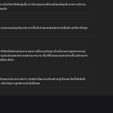
กสบายในโลกดิจิตัลยุคนี้มาก ไม่ว่าคุณจะเหน็ดเหนื่อยเมื่อยล้าจากการทำงาน
องแล้ว
รวบรวมมังงะต้นฉบับจากเว็บไซต์ แพลตฟอร์มต่างๆชื่อดัง เอาไว้มาให้คุณ
งใจคนทั่วโลกได้อย่างง่ายดาย และการเป็นบรรทัดฐานใหม่ในวงการอุตสาหกรรม
บ โดยปัจจุบันนิยมแพร่หลายอย่างมากมาย เป็นที่ชื่นชอบของคนไทยเป็นอย่างมาก
งไร้ขีดจำกัด
์ของเรามีมากมายกว่า 10,000 เรื่อง อ่านกันอย่างจุใจไปเลย อีกทั้งยังไม่มี
ม หรือ ปัญหาจุกจิกกวนใจไปได้เลย