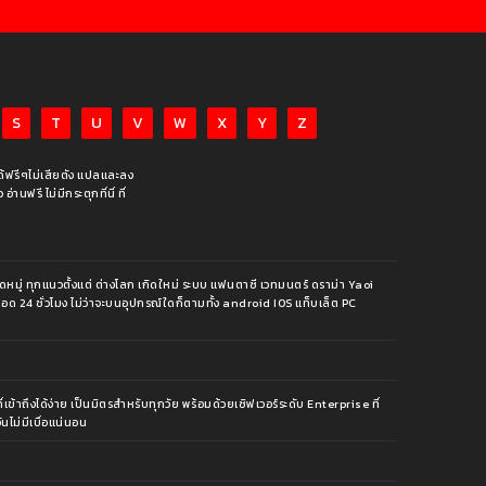
S
T
U
V
W
X
Y
Z
ได้ฟรีๆไม่เสียตัง แปลและลง
นฟรี ไม่มีกระตุกที่นี่ ที่
หมู่ ทุกแนวตั้งแต่ ต่างโลก เกิดใหม่ ระบบ แฟนตาซี เวทมนตร์ ดราม่า Yaoi
ีตลอด 24 ชั่วโมง ไม่ว่าจะบนอุปกรณ์ใดก็ตามทั้ง android IOS แท็บเล็ต PC
้าถึงได้ง่าย เป็นมิตรสำหรับทุกวัย พร้อมด้วยเซิฟเวอร์ระดับ Enterprise ที่
นไม่มีเบื่อแน่นอน