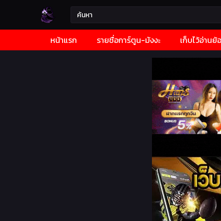
หน้าแรก
รายชื่อการ์ตูน-มังงะ
เก็บไว้อ่านย