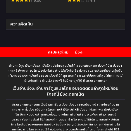
9.00
6.3
ความคิดเห็น
คลิปหลุดใหม่
มังงะ
อ่านการ์ตูน มังงะ มังฮวา มังฮัว แปลไทยสุดมันส์ที่ asurahunter มังงะญี่ปุ่น มังฮวา
เกาหลีอัพเดตก่อนใครว่องไวทันใจ อ่านได้ฟรีๆไม่เสียตัง แปลและลงโดยทีมงานผู้ขยัน
ทำงานอย่างบากบั่นเพื่อสรรหามังงะที่ดีที่สุด สนุกที่สุด และอัปเดตไวที่สุดให้ทุกท่านได้
อ่านก่อนใคร อ่านเร็ว อ่านฟรี ไม่มีกระตุกที่นี่ ที่ asurahunter
เว็บอ่านมังงะ อ่านการ์ตูนแปลไทย อัปเดตตอนล่าสุดใหม่ก่อน
ใครที่นี่ มังงะดอทเน็ต
Asurahunter.com เว็บอ่านการ์ตูน มังงะ มังฮวา ยอดนิยม แปลไทยโดยทีมงาน
คุณภาพ ทั้งมังงะญี่ปุ่น การ์ตูนเกาหลี
มังงะเกาหลี
มังฮวา Manhwa มังฮัว มังงะ
จีน มีทุกหมวดหมู่ ทุกแนวตั้งแต่ ต่างโลก เกิดใหม่ ระบบ แฟนตาซี เวทมนตร์
ดราม่า Yaoi Isekai BL โรแมนติก จอมยุทธ์ มูริม อ่านได้ที่นี่อัพเดทตอนใหม่ก่อน
ใคร โดยไม่ต้องลงแอพพลิเคชั่นหรือซื้อเหรียญ มีเรื่องดังๆที่สามารถให้คุณอ่านได้
ทุกเรื่อง อ่านได้ฟรีตลอด 24 ชั่วโมง ไม่ว่าจะบนอุปกรณ์ใดก็ตามทั้ง android IOS