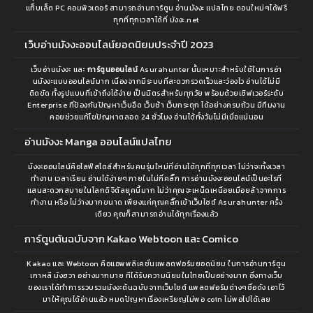
แท็บเล็ต PC คอมพิวเตอร์ สามารถอ่านการ์ตูน อ่านมังงะ แปลไทย ตอนใหม่ๆได้ฟรี
ทุกที่ทุกเวลาได้ที่ มังงะ.net
เว็บอ่านมังงะออนไลน์ยอดนิยมประจำปี 2023
เว็บอ่านมังงะ และ
การ์ตูนออนไลน์
Asurahunter นั้นเหมาะสำหรับใช้ในการอ่า
นมังงะแบบออนไลน์มาก เนื่องจากมีระบบที่สะดวกรวดเร็วและว่องไว อ่านได้ไม่มี
ติดขัด ทั้งรูปแบบที่เข้าถึงได้ง่าย เป็นมิตรสำหรับทุกวัย พร้อมด้วยเซิฟเวอร์ระดับ
Enterprise ที่ป้องกันปัญหาเว็บอืด เว็บช้า เว็บกระตุก ได้อย่างครบถ้วน มีทีมงาน
คอยช่วยแก้ไขปัญหาตลอด 24 ชั่วโมง อ่านได้ทั้งวันไม่มีเบื่อแน่นอน
อ่านมังงะ Manga ออนไลน์แปลไทย
ม้งงะออนไลน์คือไลฟ์สไตล์สำหรับคนรุ่นใหม่ที่อ่านได้ทุกที่ทุกเวลา ไม่ว่าจะทั้งเวลา
ทำงาน เวลาเรียน อ่านได้ง่ายๆภายในไม่กี่คลิ๊ก การอ่านมังงะออนไลน์เป็นอะไรที่
แสนสะดวกสบายในโลกดิจิตัลยุคนี้มาก ไม่ว่าคุณจะเหน็ดเหนื่อยเมื่อยล้าจากการ
ทำงาน หรือ ไม่ว่างมากขนาด เพียงแค่คุณคลิ๊กเข้าเว็บไซต์ Asurahunter ครั้ง
เดียว คุณก็สามารถอ่านได้ทุกเรื่องแล้ว
การ์ตูนต้นฉบับจาก Kakao Webtoon และ Comico
Kakao และ Webtoon คือแอพพลิเคชั่นแพลตฟอร์มยอดนิยม ในการอ่านการ์ตูน
เกาหลี มังฮวา อย่างมากมาย ทีได้รับความนิยมในไทยเป็นอย่างมาก ซึ่งทางเว็บ
ของเราได้ทำการรวบรวมมังงะต้นฉบับจากเว็บไซต์ แพลตฟอร์มต่างๆชื่อดัง เอาไว้
มาให้คุณได้อ่านแล้ว หมดปัญหาเรื่องเหรียญไม่พอ coin ไม่พอไปได้เลย