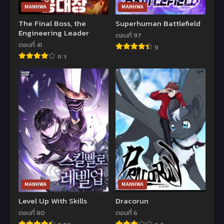
MANHWA
MANHWA
The Final Boss, the
Superhuman Battlefield
Engineering Leader
ตอนที่ 97
ตอนที่ 41
9
8.3
MANHWA
MANHWA
Level Up With Skills
Dracorun
ตอนที่ 80
ตอนที่ 6