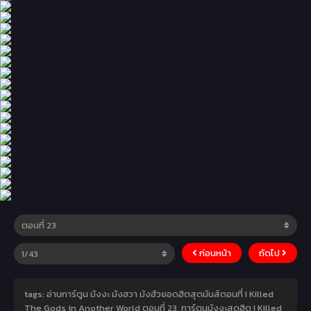
ก่อนหน้า
ถัดไป
tags: อ่านการ์ตูน มังงะ มังฮวา มังฮัวยอดฮิตสุดมันส์ตอนที่ I Killed
The Gods in Another World ตอนที่ 23, การ์ตูนมังงะสุดฮิต I Killed