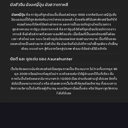
มังฮัวจีน มังงะญี่ปุ่น มังฮวาเกาหลี
มังงะญี่ปุ่น
คือ การ์ตูนที่ถูกเขียนขึ้นตั้งแต่สมัยยุค 1900 จากศิลปินชาวญี่ปุ่นซึ่ง
วัฒนธรรมนี้ได้ถูกส่งต่อกันมากว่าศตรวรรษแล้ว ด้วยสไตล์ที่มีเอกลักษณ์จึงทำให้
ครองใจคนทั่วโลกได้อย่างง่ายดาย และการเป็นบรรทัดฐานใหม่ในวงการ
อุตสาหกรรม การ์ตูน มังฮวาเกาหลี คือ การ์ตูนดิจิตัลที่ถูกเขียนโดยนักวาดชาว
เกาหลี ซึ่งมีสไตล์ภาพที่สวยการลงสีที่คมชัด เนื้อเรื่องที่เป็นเอกลักษณ์ทั้งย้อน
เวลา เกิดใหม่ และ ระบบ โดยปัจจุบันนิยมแพร่หลายอย่างมากมาย เป็นที่ชื่นชอบ
ของคนไทยเป็นอย่างมาก มังฮัวจีน คือ มังงะจีนที่เน้นไปที่การบำเพ็ญเพียร บำเพ็ญ
เซียน ระบบต่างๆ สู้กันจากโลกสู่ปรภพ พัฒนาได้อย่างไร้ขีดจำกัด
ข้อดี และ จุดเด่น ของ Asurahunter
เว็บไซต์ของเราเน้นคัดสรรค์แต่เรื่องคุณภาพเป็นจำนวนมาก ไม่ว่าจะทั้งจากยุค 90
ยุค 2000 หรือแม้กระทั่งยุคใหม่ๆ เราคัดสรรค์มาให้ผู้อ่านเอาไว้ในที่เดียว ซึ่ง
ภายในเว็บไซต์ของเรามีมากมายกว่า 10,000 เรื่อง อ่านกันอย่างจุใจไปเลย อีกทั้ง
ยังไม่มีโฆษณามากวนใจ หรือ เด้งออกจากเว็บไซต์ให้คุณต้องรำคาญ ทั้งระบบการ
จัดการบริหารเว็บไซต์โดยผู้ชำนาญ หมดปัญหาเรื่องเว็บล่ม หรือ ปัญหาจุกจิกกวน
ใจไปได้เลย