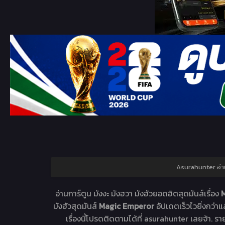
Asurahunter อ่า
อ่านการ์ตูน มังงะ มังฮวา มังฮัวยอดฮิตสุดมันส์เรื่อง
M
มังฮัวสุดมันส์
Magic Emperor
อัปเดตเร็วไวยิ่งกว่า
เรื่องนี้โปรดติดตามได้ที่ asurahunter เลยจ้า. รา