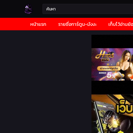
หน้าแรก
รายชื่อการ์ตูน-มังงะ
เก็บไว้อ่านย