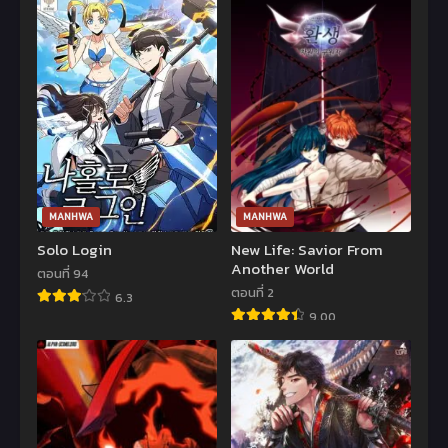
MANHWA
MANHWA
Solo Login
New Life: Savior From
Another World
ตอนที่ 94
ตอนที่ 2
6.3
9.00