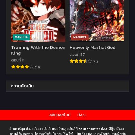
MANHUA
MANHWA
Training With the Demon
Heavenly Martial God
King
ตอนที่ 57
ตอนที่ 11
7.3
7.9
ความคิดเห็น
คลิปหลุดใหม่
มังงะ
อ่านการ์ตูน มังงะ มังฮวา มังฮัว แปลไทยสุดมันส์ที่ asurahunter มังงะญี่ปุ่น มังฮวา
เกาหลีอัพเดตก่อนใครว่องไวทันใจ อ่านได้ฟรีๆไม่เสียตัง แปลและลงโดยทีมงานผู้ขยัน