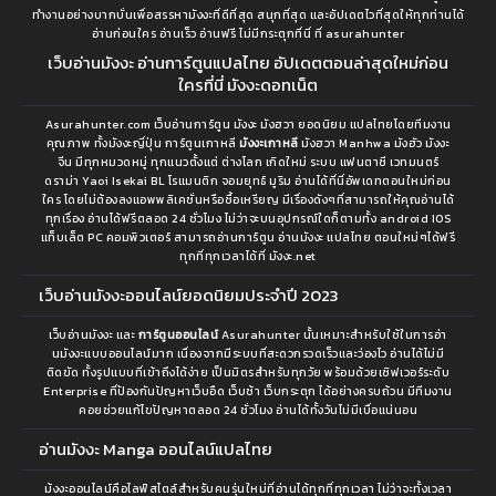
ทำงานอย่างบากบั่นเพื่อสรรหามังงะที่ดีที่สุด สนุกที่สุด และอัปเดตไวที่สุดให้ทุกท่านได้
อ่านก่อนใคร อ่านเร็ว อ่านฟรี ไม่มีกระตุกที่นี่ ที่ asurahunter
เว็บอ่านมังงะ อ่านการ์ตูนแปลไทย อัปเดตตอนล่าสุดใหม่ก่อน
ใครที่นี่ มังงะดอทเน็ต
Asurahunter.com เว็บอ่านการ์ตูน มังงะ มังฮวา ยอดนิยม แปลไทยโดยทีมงาน
คุณภาพ ทั้งมังงะญี่ปุ่น การ์ตูนเกาหลี
มังงะเกาหลี
มังฮวา Manhwa มังฮัว มังงะ
จีน มีทุกหมวดหมู่ ทุกแนวตั้งแต่ ต่างโลก เกิดใหม่ ระบบ แฟนตาซี เวทมนตร์
ดราม่า Yaoi Isekai BL โรแมนติก จอมยุทธ์ มูริม อ่านได้ที่นี่อัพเดทตอนใหม่ก่อน
ใคร โดยไม่ต้องลงแอพพลิเคชั่นหรือซื้อเหรียญ มีเรื่องดังๆที่สามารถให้คุณอ่านได้
ทุกเรื่อง อ่านได้ฟรีตลอด 24 ชั่วโมง ไม่ว่าจะบนอุปกรณ์ใดก็ตามทั้ง android IOS
แท็บเล็ต PC คอมพิวเตอร์ สามารถอ่านการ์ตูน อ่านมังงะ แปลไทย ตอนใหม่ๆได้ฟรี
ทุกที่ทุกเวลาได้ที่ มังงะ.net
เว็บอ่านมังงะออนไลน์ยอดนิยมประจำปี 2023
เว็บอ่านมังงะ และ
การ์ตูนออนไลน์
Asurahunter นั้นเหมาะสำหรับใช้ในการอ่า
นมังงะแบบออนไลน์มาก เนื่องจากมีระบบที่สะดวกรวดเร็วและว่องไว อ่านได้ไม่มี
ติดขัด ทั้งรูปแบบที่เข้าถึงได้ง่าย เป็นมิตรสำหรับทุกวัย พร้อมด้วยเซิฟเวอร์ระดับ
Enterprise ที่ป้องกันปัญหาเว็บอืด เว็บช้า เว็บกระตุก ได้อย่างครบถ้วน มีทีมงาน
คอยช่วยแก้ไขปัญหาตลอด 24 ชั่วโมง อ่านได้ทั้งวันไม่มีเบื่อแน่นอน
อ่านมังงะ Manga ออนไลน์แปลไทย
ม้งงะออนไลน์คือไลฟ์สไตล์สำหรับคนรุ่นใหม่ที่อ่านได้ทุกที่ทุกเวลา ไม่ว่าจะทั้งเวลา