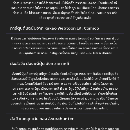
ทำงาน เวลาเรียน อ่านได้ง่ายๆภายในไม่กี่คลิ๊ก การอ่านมังงะออนไลน์เป็นอะไรที่
แสนสะดวกสบายในโลกดิจิตัลยุคนี้มาก ไม่ว่าคุณจะเหน็ดเหนื่อยเมื่อยล้าจากการ
ทำงาน หรือ ไม่ว่างมากขนาด เพียงแค่คุณคลิ๊กเข้าเว็บไซต์ Asurahunter ครั้ง
เดียว คุณก็สามารถอ่านได้ทุกเรื่องแล้ว
การ์ตูนต้นฉบับจาก Kakao Webtoon และ Comico
Kakao และ Webtoon คือแอพพลิเคชั่นแพลตฟอร์มยอดนิยม ในการอ่านการ์ตูน
เกาหลี มังฮวา อย่างมากมาย ทีได้รับความนิยมในไทยเป็นอย่างมาก ซึ่งทางเว็บ
ของเราได้ทำการรวบรวมมังงะต้นฉบับจากเว็บไซต์ แพลตฟอร์มต่างๆชื่อดัง เอาไว้
มาให้คุณได้อ่านแล้ว หมดปัญหาเรื่องเหรียญไม่พอ coin ไม่พอไปได้เลย
มังฮัวจีน มังงะญี่ปุ่น มังฮวาเกาหลี
มังงะญี่ปุ่น
คือ การ์ตูนที่ถูกเขียนขึ้นตั้งแต่สมัยยุค 1900 จากศิลปินชาวญี่ปุ่นซึ่ง
วัฒนธรรมนี้ได้ถูกส่งต่อกันมากว่าศตรวรรษแล้ว ด้วยสไตล์ที่มีเอกลักษณ์จึงทำให้
ครองใจคนทั่วโลกได้อย่างง่ายดาย และการเป็นบรรทัดฐานใหม่ในวงการ
อุตสาหกรรม การ์ตูน มังฮวาเกาหลี คือ การ์ตูนดิจิตัลที่ถูกเขียนโดยนักวาดชาว
เกาหลี ซึ่งมีสไตล์ภาพที่สวยการลงสีที่คมชัด เนื้อเรื่องที่เป็นเอกลักษณ์ทั้งย้อน
เวลา เกิดใหม่ และ ระบบ โดยปัจจุบันนิยมแพร่หลายอย่างมากมาย เป็นที่ชื่นชอบ
ของคนไทยเป็นอย่างมาก มังฮัวจีน คือ มังงะจีนที่เน้นไปที่การบำเพ็ญเพียร บำเพ็ญ
เซียน ระบบต่างๆ สู้กันจากโลกสู่ปรภพ พัฒนาได้อย่างไร้ขีดจำกัด
ข้อดี และ จุดเด่น ของ Asurahunter
เว็บไซต์ของเราเน้นคัดสรรค์แต่เรื่องคุณภาพเป็นจำนวนมาก ไม่ว่าจะทั้งจากยุค 90