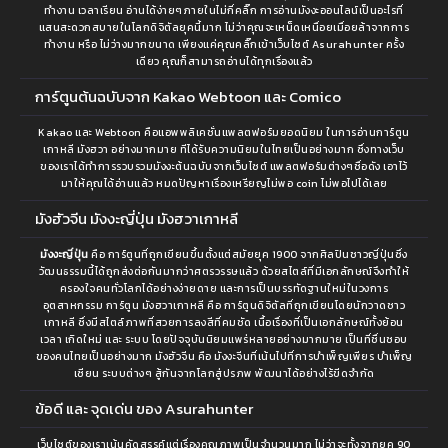
ทำงาน เวลาเรียน อ่านได้ง่ายๆภายในไม่กี่คลิ๊ก การอ่านมังงะออนไลน์เป็นอะไรที่
แสนสะดวกสบายในโลกดิจิตัลยุคนี้มาก ไม่ว่าคุณจะเหน็ดเหนื่อยเมื่อยล้าจากการ
ทำงาน หรือ ไม่ว่างมากขนาด เพียงแค่คุณคลิ๊กเข้าเว็บไซต์ Asurahunter ครั้ง
เดียว คุณก็สามารถอ่านได้ทุกเรื่องแล้ว
การ์ตูนต้นฉบับจาก Kakao Webtoon และ Comico
Kakao และ Webtoon คือแอพพลิเคชั่นแพลตฟอร์มยอดนิยม ในการอ่านการ์ตูน
เกาหลี มังฮวา อย่างมากมาย ทีได้รับความนิยมในไทยเป็นอย่างมาก ซึ่งทางเว็บ
ของเราได้ทำการรวบรวมมังงะต้นฉบับจากเว็บไซต์ แพลตฟอร์มต่างๆชื่อดัง เอาไว้
มาให้คุณได้อ่านแล้ว หมดปัญหาเรื่องเหรียญไม่พอ coin ไม่พอไปได้เลย
มังฮัวจีน มังงะญี่ปุ่น มังฮวาเกาหลี
มังงะญี่ปุ่น
คือ การ์ตูนที่ถูกเขียนขึ้นตั้งแต่สมัยยุค 1900 จากศิลปินชาวญี่ปุ่นซึ่ง
วัฒนธรรมนี้ได้ถูกส่งต่อกันมากว่าศตรวรรษแล้ว ด้วยสไตล์ที่มีเอกลักษณ์จึงทำให้
ครองใจคนทั่วโลกได้อย่างง่ายดาย และการเป็นบรรทัดฐานใหม่ในวงการ
อุตสาหกรรม การ์ตูน มังฮวาเกาหลี คือ การ์ตูนดิจิตัลที่ถูกเขียนโดยนักวาดชาว
เกาหลี ซึ่งมีสไตล์ภาพที่สวยการลงสีที่คมชัด เนื้อเรื่องที่เป็นเอกลักษณ์ทั้งย้อน
เวลา เกิดใหม่ และ ระบบ โดยปัจจุบันนิยมแพร่หลายอย่างมากมาย เป็นที่ชื่นชอบ
ของคนไทยเป็นอย่างมาก มังฮัวจีน คือ มังงะจีนที่เน้นไปที่การบำเพ็ญเพียร บำเพ็ญ
เซียน ระบบต่างๆ สู้กันจากโลกสู่ปรภพ พัฒนาได้อย่างไร้ขีดจำกัด
ข้อดี และ จุดเด่น ของ Asurahunter
เว็บไซต์ของเราเน้นคัดสรรค์แต่เรื่องคุณภาพเป็นจำนวนมาก ไม่ว่าจะทั้งจากยุค 90