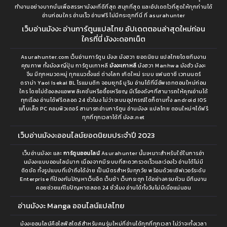
ทำงานอย่างบากบั่นเพื่อสรรหามังงะที่ดีที่สุด สนุกที่สุด และอัปเดตไวที่สุดให้ทุกท่านได้
อ่านก่อนใคร อ่านเร็ว อ่านฟรี ไม่มีกระตุกที่นี่ ที่ asurahunter
เว็บอ่านมังงะ อ่านการ์ตูนแปลไทย อัปเดตตอนล่าสุดใหม่ก่อน
ใครที่นี่ มังงะดอทเน็ต
Asurahunter.com เว็บอ่านการ์ตูน มังงะ มังฮวา ยอดนิยม แปลไทยโดยทีมงาน
คุณภาพ ทั้งมังงะญี่ปุ่น การ์ตูนเกาหลี
มังงะเกาหลี
มังฮวา Manhwa มังฮัว มังงะ
จีน มีทุกหมวดหมู่ ทุกแนวตั้งแต่ ต่างโลก เกิดใหม่ ระบบ แฟนตาซี เวทมนตร์
ดราม่า Yaoi Isekai BL โรแมนติก จอมยุทธ์ มูริม อ่านได้ที่นี่อัพเดทตอนใหม่ก่อน
ใคร โดยไม่ต้องลงแอพพลิเคชั่นหรือซื้อเหรียญ มีเรื่องดังๆที่สามารถให้คุณอ่านได้
ทุกเรื่อง อ่านได้ฟรีตลอด 24 ชั่วโมง ไม่ว่าจะบนอุปกรณ์ใดก็ตามทั้ง android IOS
แท็บเล็ต PC คอมพิวเตอร์ สามารถอ่านการ์ตูน อ่านมังงะ แปลไทย ตอนใหม่ๆได้ฟรี
ทุกที่ทุกเวลาได้ที่ มังงะ.net
เว็บอ่านมังงะออนไลน์ยอดนิยมประจำปี 2023
เว็บอ่านมังงะ และ
การ์ตูนออนไลน์
Asurahunter นั้นเหมาะสำหรับใช้ในการอ่า
นมังงะแบบออนไลน์มาก เนื่องจากมีระบบที่สะดวกรวดเร็วและว่องไว อ่านได้ไม่มี
ติดขัด ทั้งรูปแบบที่เข้าถึงได้ง่าย เป็นมิตรสำหรับทุกวัย พร้อมด้วยเซิฟเวอร์ระดับ
Enterprise ที่ป้องกันปัญหาเว็บอืด เว็บช้า เว็บกระตุก ได้อย่างครบถ้วน มีทีมงาน
คอยช่วยแก้ไขปัญหาตลอด 24 ชั่วโมง อ่านได้ทั้งวันไม่มีเบื่อแน่นอน
อ่านมังงะ Manga ออนไลน์แปลไทย
ม้งงะออนไลน์คือไลฟ์สไตล์สำหรับคนรุ่นใหม่ที่อ่านได้ทุกที่ทุกเวลา ไม่ว่าจะทั้งเวลา