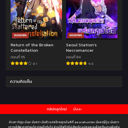
MANHWA
MANHWA
Return of the Broken
Seoul Station’s
Constellation
Necromancer
ตอนที่ 115
ตอนที่ 84
8.1
9.6
ความคิดเห็น
คลิปหลุดใหม่
มังงะ
อ่านการ์ตูน มังงะ มังฮวา มังฮัว แปลไทยสุดมันส์ที่ asurahunter มังงะญี่ปุ่น มังฮวา
เกาหลีอัพเดตก่อนใครว่องไวทันใจ อ่านได้ฟรีๆไม่เสียตัง แปลและลงโดยทีมงานผู้ขยัน