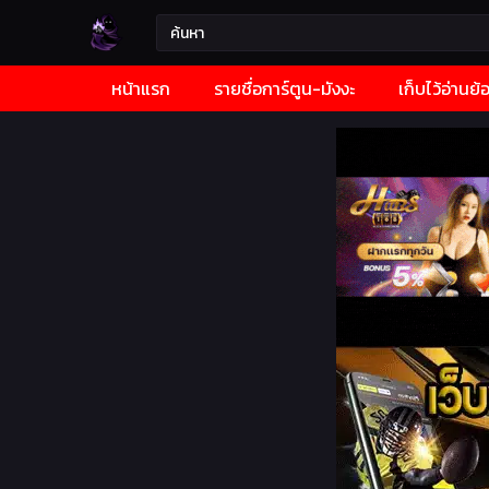
หน้าแรก
รายชื่อการ์ตูน-มังงะ
เก็บไว้อ่านย