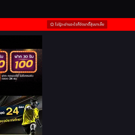
ไม่รู้จะอ่านอะไรก็จัดมาดิ๊สุ่มมาเล๊ย