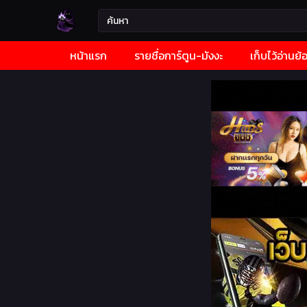
หน้าแรก
รายชื่อการ์ตูน-มังงะ
เก็บไว้อ่านย