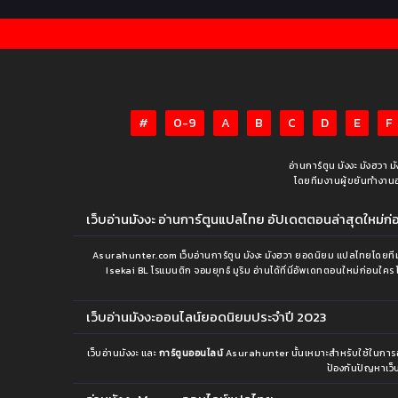
#
0-9
A
B
C
D
E
F
อ่านการ์ตูน มังงะ มังฮวา 
โดยทีมงานผู้ขยันทำงานอย่า
เว็บอ่านมังงะ อ่านการ์ตูนแปลไทย อัปเดตตอนล่าสุดใหม่ก่อน
Asurahunter.com เว็บอ่านการ์ตูน มังงะ มังฮวา ยอดนิยม แปลไทยโดยทีมง
Isekai BL โรแมนติก จอมยุทธ์ มูริม อ่านได้ที่นี่อัพเดทตอนใหม่ก่อนใคร 
เว็บอ่านมังงะออนไลน์ยอดนิยมประจำปี 2023
เว็บอ่านมังงะ และ
การ์ตูนออนไลน์
Asurahunter นั้นเหมาะสำหรับใช้ในการอ่านม
ป้องกันปัญหาเว็บ