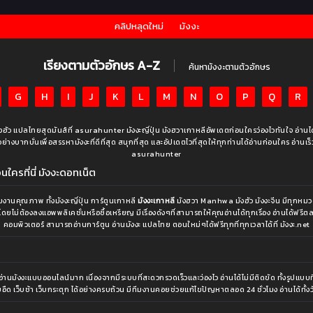
คลิปหลุดใหม่
มังงะ
เรียงตามตัวอักษร A-Z
ค้นหามังงะตามตัวอักษร
G
H
I
J
K
L
M
N
O
P
Q
R
มังฮัว แปลไทยสุดมันส์ที่ asurahunter มังงะญี่ปุ่น มังฮวาเกาหลีอัพเดตก่อนใครว่องไวทันใจ อ่าน
งบากบั่นเพื่อสรรหามังงะที่ดีที่สุด สนุกที่สุด และอัปเดตไวที่สุดให้ทุกท่านได้อ่านก่อนใคร อ่านเร็ว อ่า
asurahunter
ใครที่นี่ มังงะดอทเน็ต
านคุณภาพ ทั้งมังงะญี่ปุ่น การ์ตูนเกาหลี
มังงะเกาหลี
มังฮวา Manhwa มังฮัว มังงะจีน มีทุกหมวด
โดยไม่ต้องลงแอพพลิเคชั่นหรือซื้อเหรียญ มีเรื่องดังๆที่สามารถให้คุณอ่านได้ทุกเรื่อง อ่านได้ฟร
คอมพิวเตอร์ สามารถอ่านการ์ตูน อ่านมังงะ แปลไทย ตอนใหม่ๆได้ฟรีทุกที่ทุกเวลาได้ที่ มังงะ.net
ังงะแบบออนไลน์มาก เนื่องจากมีระบบที่สะดวกรวดเร็วและว่องไว อ่านได้ไม่มีติดขัด ทั้งรูปแบบที่เข
อืด เว็บช้า เว็บกระตุก ได้อย่างครบถ้วน มีทีมงานคอยช่วยแก้ไขปัญหาตลอด 24 ชั่วโมง อ่านได้ทั้งวั