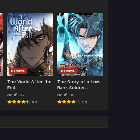
MANHWA
MANHWA
The World After the
The Story of a Low-
End
Rank Soldier
Becoming a
ตอนที่ 187
ตอนที่ 130
Monarch
9.2
7.6