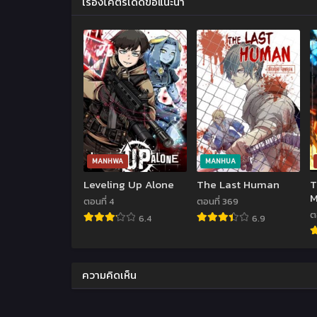
เรื่องโคตรเด็ดขอแนะนำ
MANHWA
MANHUA
Leveling Up Alone
The Last Human
T
M
ตอนที่ 4
ตอนที่ 369
ต
6.4
6.9
ความคิดเห็น