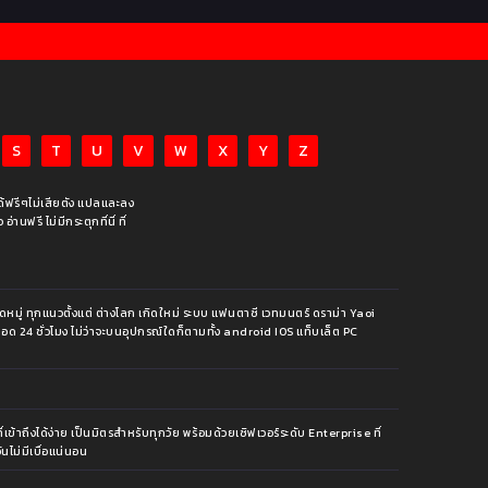
S
T
U
V
W
X
Y
Z
ได้ฟรีๆไม่เสียตัง แปลและลง
นฟรี ไม่มีกระตุกที่นี่ ที่
หมู่ ทุกแนวตั้งแต่ ต่างโลก เกิดใหม่ ระบบ แฟนตาซี เวทมนตร์ ดราม่า Yaoi
ีตลอด 24 ชั่วโมง ไม่ว่าจะบนอุปกรณ์ใดก็ตามทั้ง android IOS แท็บเล็ต PC
้าถึงได้ง่าย เป็นมิตรสำหรับทุกวัย พร้อมด้วยเซิฟเวอร์ระดับ Enterprise ที่
นไม่มีเบื่อแน่นอน