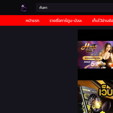
หน้าแรก
รายชื่อการ์ตูน-มังงะ
เก็บไว้อ่านย