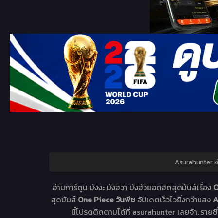
Asurahunter อ
อ่านการ์ตูน มังงะ มังฮวา มังฮัวยอดฮิตสุดมันส์เรื่อง
O
สุดมันส์
One Piece วันพีช
อัปเดตเร็วไวยิ่งกว่าแสง
A
นี้โปรดติดตามได้ที่ asurahunter เลยจ้า. รายชื