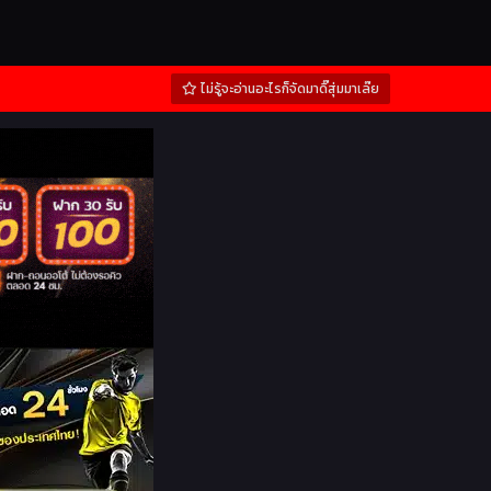
ไม่รู้จะอ่านอะไรก็จัดมาดิ๊สุ่มมาเล๊ย