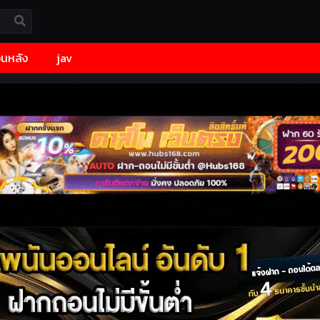
้อนหลัง
jav