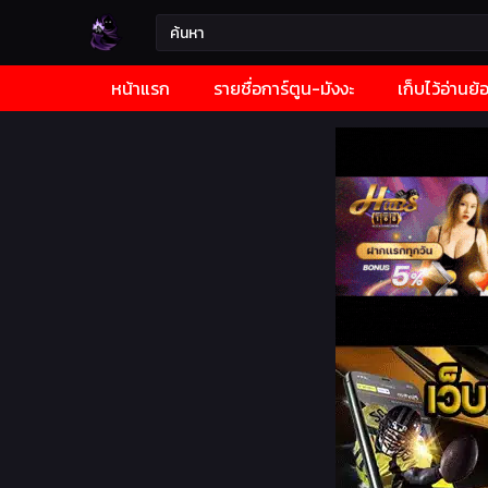
หน้าแรก
รายชื่อการ์ตูน-มังงะ
เก็บไว้อ่านย