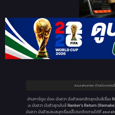
Asurahunter อ่านมังงะออน
อ่านการ์ตูน มังงะ มังฮวา มังฮัวยอดฮิตสุดมันส์เรื่อง
R
งะ มังฮวา มังฮัวสุดมันส์
Ranker’s Return (Remake
มังฮวา มังฮัวแสนสนุกเรื่องนี้โปรดติดตามได้ที่ asurah