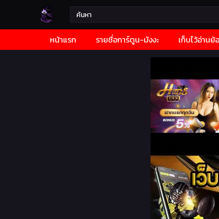
หน้าแรก
รายชื่อการ์ตูน-มังงะ
เก็บไว้อ่านย