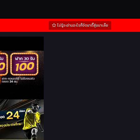
ไม่รู้จะอ่านอะไรก็จัดมาดิ๊สุ่มมาเล๊ย