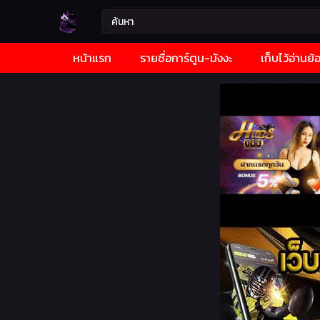
หน้าแรก
รายชื่อการ์ตูน-มังงะ
เก็บไว้อ่านย