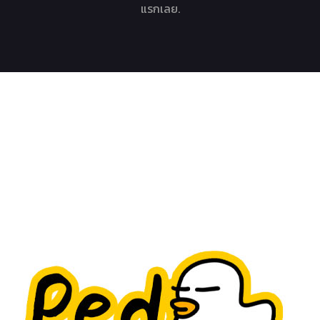
แรกเลย.