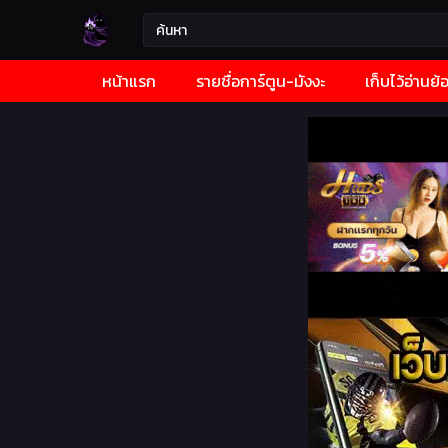
หน้าแรก
รายชื่อการ์ตูน-มังงะ
เก็บไว้อ่านย