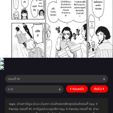
ก่อนหน้า
ถัดไป
tags: อ่านการ์ตูน มังงะ มังฮวา มังฮัวยอดฮิตสุดมันส์ตอนที่ Spy X
Family ตอนที่ 91, การ์ตูนมังงะสุดฮิต Spy X Family ตอนที่ 91, อ่าน