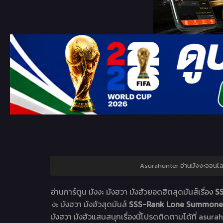
Asurahunter อ่านมังงะออนไ
อ่านการ์ตูน มังงะ มังฮวา มังฮัวยอดฮิตสุดมันส์เรื่อง
S
งะ มังฮวา มังฮัวสุดมันส์
SSS-Rank Lone Summon
มังฮวา มังฮัวแสนสนุกเรื่องนี้โปรดติดตามได้ที่ asurah