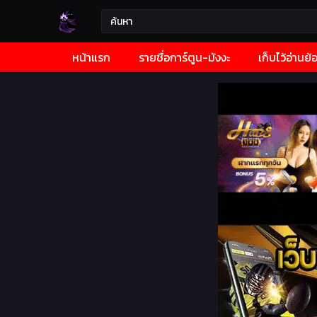
หน้าแรก
รายชื่อการ์ตูน-มังงะ
เก็บไว้อ่านย