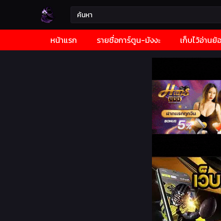
หน้าแรก
รายชื่อการ์ตูน-มังงะ
เก็บไว้อ่านย