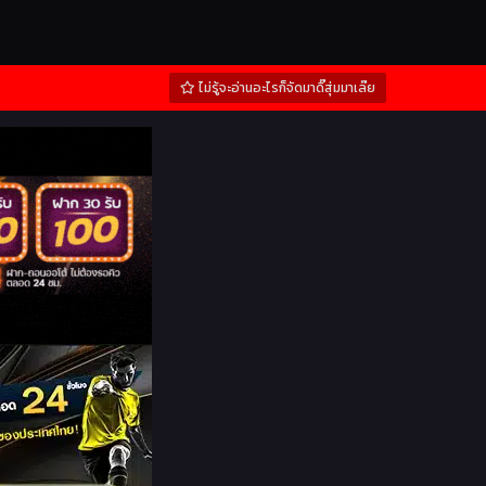
ไม่รู้จะอ่านอะไรก็จัดมาดิ๊สุ่มมาเล๊ย