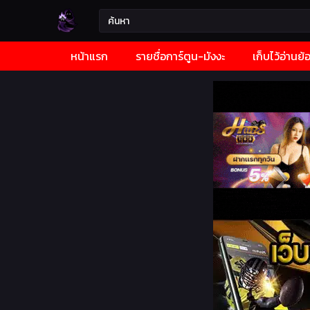
หน้าแรก
รายชื่อการ์ตูน-มังงะ
เก็บไว้อ่านย