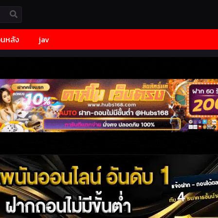
้อนหลัง
jav