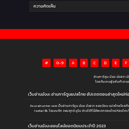
ความคิดเห็น
#
0-9
A
B
C
D
E
F
อ่านการ์ตูน มังงะ มังฮวา 
โดยทีมงานผู้ขยันทำงานอย่า
เว็บอ่านมังงะ อ่านการ์ตูนแปลไทย อัปเดตตอนล่าสุดใหม่ก่อน
Asurahunter.com เว็บอ่านการ์ตูน มังงะ มังฮวา ยอดนิยม แปลไทยโดยทีมง
Isekai BL โรแมนติก จอมยุทธ์ มูริม อ่านได้ที่นี่อัพเดทตอนใหม่ก่อนใคร 
เว็บอ่านมังงะออนไลน์ยอดนิยมประจำปี 2023