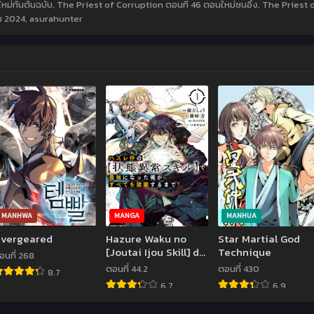
ใหม่ทันต้นฉบับ, The Priest of Corruption ตอนที่ 46 ตอนใหม่ชนอิ้ง, The Prie
ม 2024
,
asurahunter
MANHWA
MANGA
MANHUA
vergeared
Hazure Waku no
Star Martial God
[Joutai Ijou Skill] de
Technique
อนที่ 268
Saikyou ni Natta
ตอนที่ 44.2
ตอนที่ 430
8.7
Ore ga Subete wo
6.7
6.9
Juurin Suru made