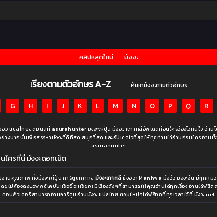
คลิปหลุดใหม่
มังงะ
เรียงตามตัวอักษร A-Z
ค้นหามังงะตามตัวอักษร
G
H
I
J
K
L
M
N
O
P
Q
R
มังฮัว แปลไทยสุดมันส์ที่ asurahunter มังงะญี่ปุ่น มังฮวาเกาหลีอัพเดตก่อนใครว่องไวทันใจ อ่าน
งบากบั่นเพื่อสรรหามังงะที่ดีที่สุด สนุกที่สุด และอัปเดตไวที่สุดให้ทุกท่านได้อ่านก่อนใคร อ่านเร็ว อ่า
asurahunter
ใครที่นี่ มังงะดอทเน็ต
านคุณภาพ ทั้งมังงะญี่ปุ่น การ์ตูนเกาหลี
มังงะเกาหลี
มังฮวา Manhwa มังฮัว มังงะจีน มีทุกหมวด
โดยไม่ต้องลงแอพพลิเคชั่นหรือซื้อเหรียญ มีเรื่องดังๆที่สามารถให้คุณอ่านได้ทุกเรื่อง อ่านได้ฟร
คอมพิวเตอร์ สามารถอ่านการ์ตูน อ่านมังงะ แปลไทย ตอนใหม่ๆได้ฟรีทุกที่ทุกเวลาได้ที่ มังงะ.net