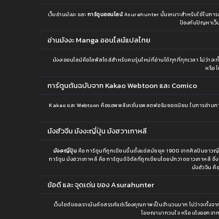
เว็บอ่านมังงะ และ
การ์ตูนออนไลน์
Asurahunter นั้นเหมาะสำหรับใช้ในการอ่านม
ป้องกันปัญหาเว็บ
อ่านมังงะ Manga ออนไลน์แปลไทย
ม้งงะออนไลน์คือไลฟ์สไตล์สำหรับคนรุ่นใหม่ที่อ่านได้ทุกที่ทุกเวลา ไม่ว่
หรือ 
การ์ตูนต้นฉบับจาก Kakao Webtoon และ Comico
Kakao และ Webtoon คือแอพพลิเคชั่นแพลตฟอร์มยอดนิยม ในการอ่านการ์ตู
มังฮัวจีน มังงะญี่ปุ่น มังฮวาเกาหลี
มังงะญี่ปุ่น
คือ การ์ตูนที่ถูกเขียนขึ้นตั้งแต่สมัยยุค 1900 จากศิลปินชาว
การ์ตูน มังฮวาเกาหลี คือ การ์ตูนดิจิตัลที่ถูกเขียนโดยนักวาดชาวเกาหลี ซ
มังฮัวจีน ค
ข้อดี และ จุดเด่น ของ Asurahunter
เว็บไซต์ของเราเน้นคัดสรรค์แต่เรื่องคุณภาพเป็นจำนวนมาก ไม่ว่าจะทั้งจากย
โฆษณามากวนใจ หรือ เด้งออกจากเว