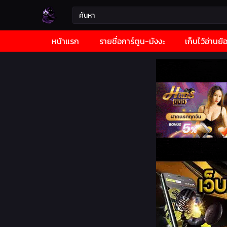
หน้าแรก
รายชื่อการ์ตูน-มังงะ
เก็บไว้อ่านย