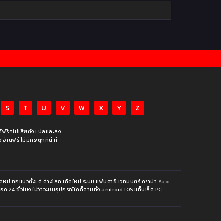
S
T
U
V
W
X
Y
Z
ได้ฟรีๆไม่เสียตัง แปลและลง
นฟรี ไม่มีกระตุกที่นี่ ที่
หมู่ ทุกแนวตั้งแต่ ต่างโลก เกิดใหม่ ระบบ แฟนตาซี เวทมนตร์ ดราม่า Yaoi
ีตลอด 24 ชั่วโมง ไม่ว่าจะบนอุปกรณ์ใดก็ตามทั้ง android IOS แท็บเล็ต PC