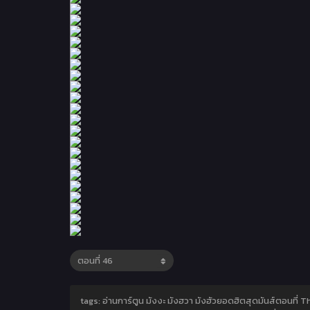
tags: อ่านการ์ตูน มังงะ มังฮวา มังฮัวยอดฮิตสุดมันส์ตอนที่