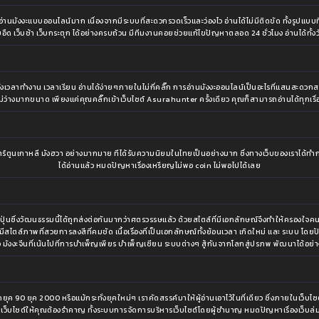
ังงะแบบออนไลน์มาก เนื่องจากมีระบบที่สะดวกรวดเร็วและว่องไว อ่านได้ไม่มีติดขัด ทั้งรูปแบบที่เข
อืด เว็บช้า เว็บกระตุก ได้อย่างครบถ้วน มีทีมงานคอยช่วยแก้ไขปัญหาตลอด 24 ชั่วโมง อ่านได้ทั้งวั
าจะทั้งเวลาทำงาน เวลาเรียน อ่านได้ง่ายๆภายในไม่กี่คลิ๊ก การอ่านมังงะออนไลน์เป็นอะไรที่แสนสะดว
ไม่ว่างมากขนาด เพียงแค่คุณคลิ๊กเข้าเว็บไซต์ Asurahunter ครั้งเดียว คุณก็สามารถอ่านได้ทุกเรื่
นเกาหลี มังฮวา อย่างมากมาย ทีได้รับความนิยมในไทยเป็นอย่างมาก ซึ่งทางเว็บของเราได้ทำการ
ได้อ่านแล้ว หมดปัญหาเรื่องเหรียญไม่พอ coin ไม่พอไปได้เลย
ญี่ปุ่นซึ่งวัฒนธรรมนี้ได้ถูกส่งต่อกันมากว่าศตรวรรษแล้ว ด้วยสไตล์ที่มีเอกลักษณ์จึงทำให้ครอ
ึ่งมีสไตล์ภาพที่สวยการลงสีที่คมชัด เนื้อเรื่องที่เป็นเอกลักษณ์ทั้งย้อนเวลา เกิดใหม่ และ ระบ
ือ มังงะจีนที่เน้นไปที่การบำเพ็ญเพียร บำเพ็ญเซียน ระบบต่างๆ สู้กันจากโลกสู่ปรภพ พัฒนาได้อย่า
ุค 90 ยุค 2000 หรือแม้กระทั่งยุคใหม่ๆ เราคัดสรรค์มาให้ผู้อ่านเอาไว้ในที่เดียว ซึ่งภายในเว็บไซต
็บไซต์ให้คุณต้องรำคาญ ทั้งระบบการจัดการบริหารเว็บไซต์โดยผู้ชำนาญ หมดปัญหาเรื่องเว็บล่