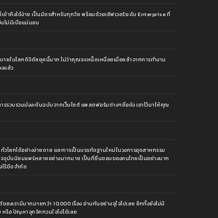
้าถึงได้ง่าย เป็นมิตรสำหรับทุกวัย พร้อมด้วยเซิฟเวอร์ระดับ Enterprise ที่
นไม่มีเบื่อแน่นอน
กสบายในโลกดิจิตัลยุคนี้มาก ไม่ว่าคุณจะเหน็ดเหนื่อยเมื่อยล้าจากการทำงาน
องแล้ว
รวบรวมมังงะต้นฉบับจากเว็บไซต์ แพลตฟอร์มต่างๆชื่อดัง เอาไว้มาให้คุณ
งใจคนทั่วโลกได้อย่างง่ายดาย และการเป็นบรรทัดฐานใหม่ในวงการอุตสาหกรรม
บ โดยปัจจุบันนิยมแพร่หลายอย่างมากมาย เป็นที่ชื่นชอบของคนไทยเป็นอย่างมาก
งไร้ขีดจำกัด
์ของเรามีมากมายกว่า 10,000 เรื่อง อ่านกันอย่างจุใจไปเลย อีกทั้งยังไม่มี
ม หรือ ปัญหาจุกจิกกวนใจไปได้เลย