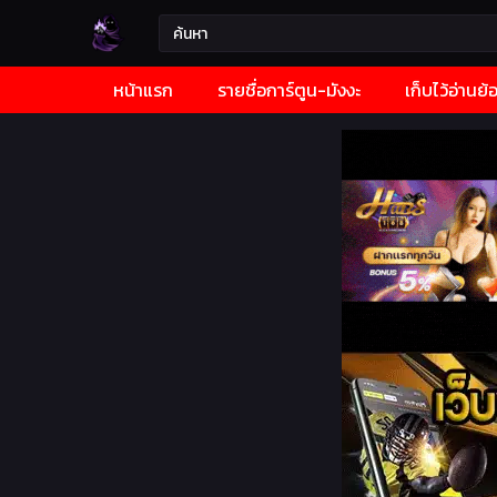
หน้าแรก
รายชื่อการ์ตูน-มังงะ
เก็บไว้อ่านย