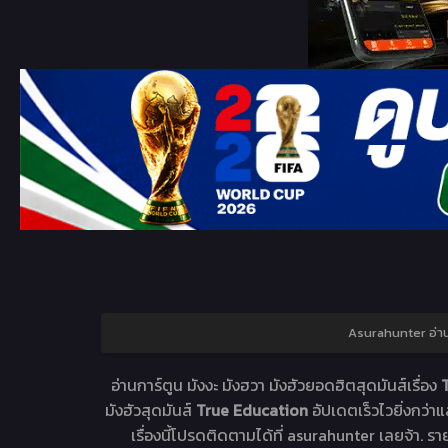
Asurahunter อ่า
อ่านการ์ตูน มังงะ มังฮวา มังฮัวยอดฮิตสุดมันส์เรื่อง
มังฮัวสุดมันส์
True Education
อัปเดตเร็วไวยิ่งกว่า
เรื่องนี้โปรดติดตามได้ที่ asurahunter เลยจ้า. รา