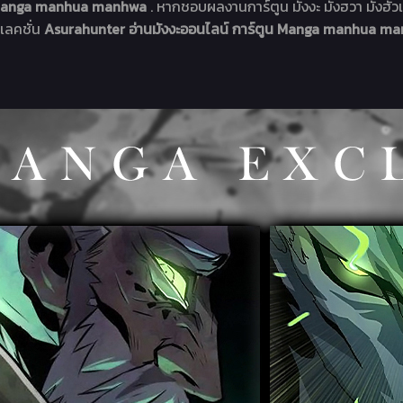
ูน Manga manhua manhwa
. หากชอบผลงานการ์ตูน มังงะ มังฮวา มังฮัวแ
ลเลคชั่น
Asurahunter อ่านมังงะออนไลน์ การ์ตูน Manga manhua m