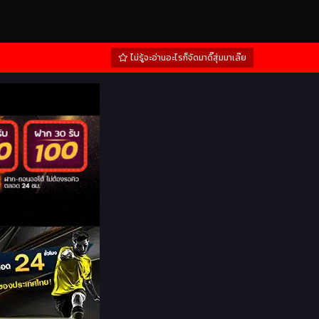
ไม่รู้จะอ่านอะไรก็จัดมาดิ๊สุ่มมาเล๊ย