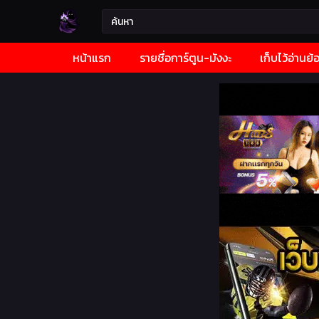
หน้าแรก
รายชื่อการ์ตูน-มังงะ
เก็บไว้อ่านย