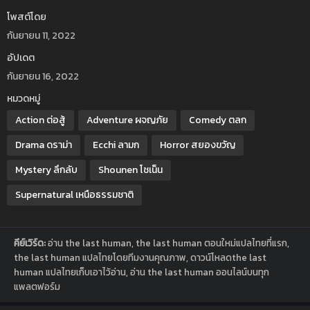
โพสต์โดย
กันยายน 11, 2022
อัปเดต
กันยายน 16, 2022
หมวดหมู่
Action ต่อสู้
Adventure ผจญภัย
Comedy ตลก
Drama ดราม่า
Ecchi ลามก
Horror สยองขวัญ
Mystery ลึกลับ
Shounen โชเน็น
Supernatural เหนือธรรมชาติ
คีย์เวิร์ด:
อ่าน the last human, the last human ตอนใหม่แปลไทยที่แรก,
the last human แปลไทยโดยทีมงานคุณภาพ, ดาวน์โหลดthe last
human แปลไทยเก็บเอาไว้อ่าน, อ่าน the last human ออนไลน์บนทุก
แพลตฟอร์ม