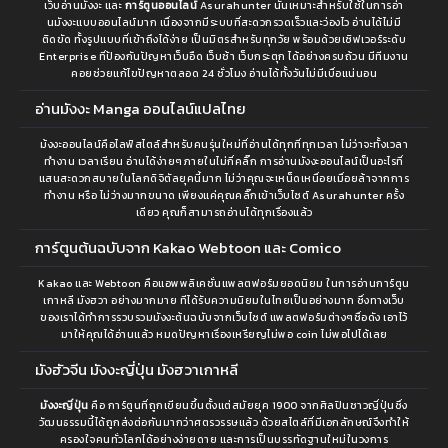
เว็บอ่านมังงะ และ
การ์ตูนออนไลน์
Asurahunter นั้นเหมาะสำหรับใช้ในการอ่า
นมังงะแบบออนไลน์มาก เนื่องจากมีระบบที่สะดวกรวดเร็วและว่องไว อ่านได้ไม่มี
ติดขัด ทั้งรูปแบบที่เข้าถึงได้ง่าย เป็นมิตรสำหรับทุกวัย พร้อมด้วยเซิฟเวอร์ระดับ
Enterprise ที่ป้องกันปัญหาเว็บอืด เว็บช้า เว็บกระตุก ได้อย่างครบถ้วน มีทีมงาน
คอยช่วยแก้ไขปัญหาตลอด 24 ชั่วโมง อ่านได้ทั้งวันไม่มีเบื่อแน่นอน
อ่านมังงะ Manga ออนไลน์แปลไทย
ม้งงะออนไลน์คือไลฟ์สไตล์สำหรับคนรุ่นใหม่ที่อ่านได้ทุกที่ทุกเวลา ไม่ว่าจะทั้งเวลา
ทำงาน เวลาเรียน อ่านได้ง่ายๆภายในไม่กี่คลิ๊ก การอ่านมังงะออนไลน์เป็นอะไรที่
แสนสะดวกสบายในโลกดิจิตัลยุคนี้มาก ไม่ว่าคุณจะเหน็ดเหนื่อยเมื่อยล้าจากการ
ทำงาน หรือ ไม่ว่างมากขนาด เพียงแค่คุณคลิ๊กเข้าเว็บไซต์ Asurahunter ครั้ง
เดียว คุณก็สามารถอ่านได้ทุกเรื่องแล้ว
การ์ตูนต้นฉบับจาก Kakao Webtoon และ Comico
Kakao และ Webtoon คือแอพพลิเคชั่นแพลตฟอร์มยอดนิยม ในการอ่านการ์ตูน
เกาหลี มังฮวา อย่างมากมาย ทีได้รับความนิยมในไทยเป็นอย่างมาก ซึ่งทางเว็บ
ของเราได้ทำการรวบรวมมังงะต้นฉบับจากเว็บไซต์ แพลตฟอร์มต่างๆชื่อดัง เอาไว้
มาให้คุณได้อ่านแล้ว หมดปัญหาเรื่องเหรียญไม่พอ coin ไม่พอไปได้เลย
มังฮัวจีน มังงะญี่ปุ่น มังฮวาเกาหลี
มังงะญี่ปุ่น
คือ การ์ตูนที่ถูกเขียนขึ้นตั้งแต่สมัยยุค 1900 จากศิลปินชาวญี่ปุ่นซึ่ง
วัฒนธรรมนี้ได้ถูกส่งต่อกันมากว่าศตรวรรษแล้ว ด้วยสไตล์ที่มีเอกลักษณ์จึงทำให้
ครองใจคนทั่วโลกได้อย่างง่ายดาย และการเป็นบรรทัดฐานใหม่ในวงการ