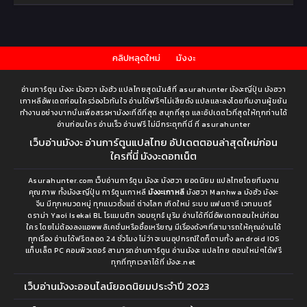
คลิปหลุดใหม่
มังงะ
อ่านการ์ตูน มังงะ มังฮวา มังฮัว แปลไทยสุดมันส์ที่ asurahunter มังงะญี่ปุ่น มังฮวา
เกาหลีอัพเดตก่อนใครว่องไวทันใจ อ่านได้ฟรีๆไม่เสียตัง แปลและลงโดยทีมงานผู้ขยัน
ทำงานอย่างบากบั่นเพื่อสรรหามังงะที่ดีที่สุด สนุกที่สุด และอัปเดตไวที่สุดให้ทุกท่านได้
อ่านก่อนใคร อ่านเร็ว อ่านฟรี ไม่มีกระตุกที่นี่ ที่ asurahunter
เว็บอ่านมังงะ อ่านการ์ตูนแปลไทย อัปเดตตอนล่าสุดใหม่ก่อน
ใครที่นี่ มังงะดอทเน็ต
Asurahunter.com เว็บอ่านการ์ตูน มังงะ มังฮวา ยอดนิยม แปลไทยโดยทีมงาน
คุณภาพ ทั้งมังงะญี่ปุ่น การ์ตูนเกาหลี
มังงะเกาหลี
มังฮวา Manhwa มังฮัว มังงะ
จีน มีทุกหมวดหมู่ ทุกแนวตั้งแต่ ต่างโลก เกิดใหม่ ระบบ แฟนตาซี เวทมนตร์
ดราม่า Yaoi Isekai BL โรแมนติก จอมยุทธ์ มูริม อ่านได้ที่นี่อัพเดทตอนใหม่ก่อน
ใคร โดยไม่ต้องลงแอพพลิเคชั่นหรือซื้อเหรียญ มีเรื่องดังๆที่สามารถให้คุณอ่านได้
ทุกเรื่อง อ่านได้ฟรีตลอด 24 ชั่วโมง ไม่ว่าจะบนอุปกรณ์ใดก็ตามทั้ง android IOS
แท็บเล็ต PC คอมพิวเตอร์ สามารถอ่านการ์ตูน อ่านมังงะ แปลไทย ตอนใหม่ๆได้ฟรี
ทุกที่ทุกเวลาได้ที่ มังงะ.net
เว็บอ่านมังงะออนไลน์ยอดนิยมประจำปี 2023