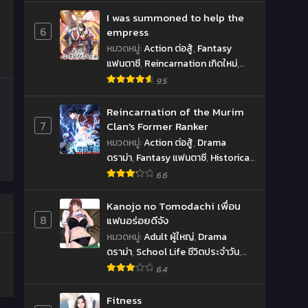
I was summoned to help the
6
empress
หมวดหมู่
:
Action ต่อสู้
,
Fantasy
แฟนตาซี
,
Reincarnation เกิดใหม่
,
System ระบบ
9.5
Reincarnation of the Murim
7
Clan's Former Ranker
หมวดหมู่
:
Action ต่อสู้
,
Drama
ดราม่า
,
Fantasy แฟนตาซี
,
Historical
ย้อนยุค
,
Martial Arts จอมยุทธ์
,
6.6
Shounen โชเน็น
Kanojo no Tomodachi เพื่อน
8
แฟนอร่อยดีจัง
หมวดหมู่
:
Adult ผู้ใหญ่
,
Drama
ดราม่า
,
School Life ชีวิตประจำวัน
,
Seinen เซ็นเน็น
6.4
Fitness