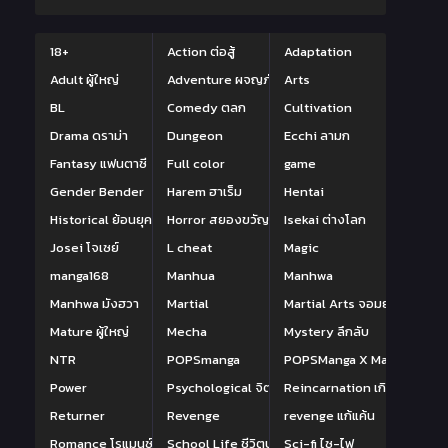
18+
Action ต่อสู้
Adaptation
Adult ผู้ใหญ่
Adventure ผจญภัย
Arts
BL
Comedy ตลก
Cultivation
Drama ดราม่า
Dungeon
Ecchi ลามก
Fantasy แฟนตาซี
Full color
game
Gender Bender
Harem ฮาเร็ม
Hentai
Historical ย้อนยุค
Horror สยองขวัญ
Isekai ต่างโลก
Josei โจเซย์
L cheat
Magic
manga168
Manhua
Manhwa
Manhwa มังฮวา
Martial
Martial Arts จอมยุทธ์
Mature ผู้ใหญ่
Mecha
Mystery ลึกลับ
NTR
POPSmanga
POPSManga X Manga168
Power
Psychological จิตวิทยา
Reincarnation เกิดใหม่
Returner
Revenge
revenge แก้แค้น
Romance โรแมนซ์
School Life ชีวิตประจำวัน
Sci-fi ไซ-ไฟ