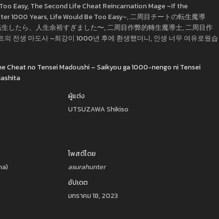
 Too Easy, The Second Life Cheat Reincarnation Mage ~If the
 After 1000 Years, Life Would Be Too Easy~, 二周目チートの転生魔導
転生したら、人生余裕すぎました〜, 二周目作弊的轉生魔導士, 二周目作
트의 전생 마도사 ~최강이 1000년 후에 환생했더니, 인생 너무 여유로웠습
ume Cheat no Tensei Madoushi – Saikyou ga 1000-nengo ni Tensei
mashita
ผู้แต่ง
UTSUZAWA Shikiso
โพสต์โดย
ha)
asurahunter
อัปเดต
มกราคม 18, 2023