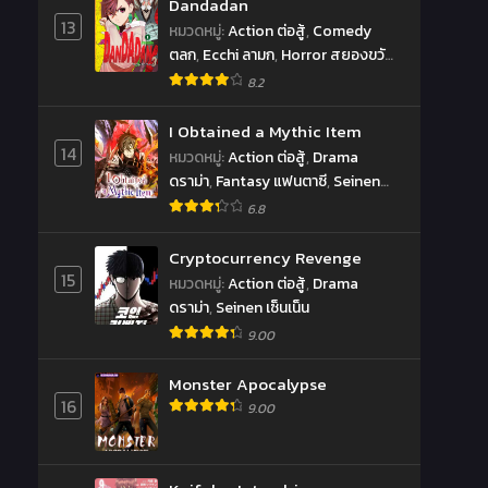
Dandadan
13
หมวดหมู่
:
Action ต่อสู้
,
Comedy
ตลก
,
Ecchi ลามก
,
Horror สยองขวัญ
,
Romance โรแมนซ์
,
School Life ชีวิต
8.2
ประจำวัน
,
Sci-fi ไซ-ไฟ
,
Shounen
โชเน็น
,
Supernatural เหนือธรรมชาติ
I Obtained a Mythic Item
14
หมวดหมู่
:
Action ต่อสู้
,
Drama
ดราม่า
,
Fantasy แฟนตาซี
,
Seinen
เซ็นเน็น
6.8
Cryptocurrency Revenge
15
หมวดหมู่
:
Action ต่อสู้
,
Drama
ดราม่า
,
Seinen เซ็นเน็น
9.00
Monster Apocalypse
16
9.00