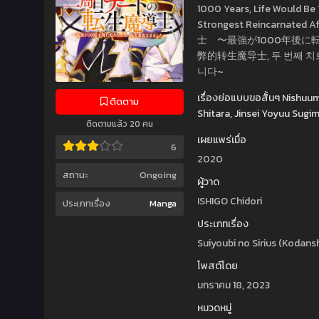
1000 Years, Life Would Be
Strongest Reincarnated
士 〜最強が1000年後に
弊的转生魔导士, 두 번째 치
니다~
เรื่องย่อแบบขอสั้นๆ Nishu
ติดตาม
Shitara, Jinsei Yoyuu Sugi
ติดตามแล้ว 20 คน
เผยแพร่เมื่อ
6
2020
สถานะ
Ongoing
ผู้วาด
ISHIGO Chidori
ประเภทเรื่อง
Manga
ประเภทเรื่อง
Suiyoubi no Sirius (Kodans
โพสต์โดย
มกราคม 18, 2023
หมวดหมู่