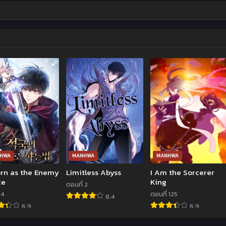
HWA
MANHWA
MANHWA
rn as the Enemy
Limitless Abyss
I Am the Sorcerer
ce
King
ตอนที่ 2
 4
ตอนที่ 125
8.4
6.9
6.9