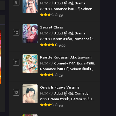
9
หมวดหมู่
:
Adult ผู้ใหญ่
,
Drama
ดราม่า
,
Romance โรแมนซ์
,
Seinen
เซ็นเน็น
5.6
Secret Class
10
หมวดหมู่
:
Adult ผู้ใหญ่
,
Drama
ดราม่า
,
Harem ฮาเร็ม
,
Romance โร
แมนซ์
,
Seinen เซ็นเน็น
9.00
Kaette Kudasai! Akutsu-san
11
หมวดหมู่
:
Comedy ตลก
,
Ecchi ลามก
,
Romance โรแมนซ์
,
Seinen เซ็นเน็น
,
Slice of Life ชีวิตประจำวัน
7.6
One's In-Laws Virgins
12
หมวดหมู่
:
Adult ผู้ใหญ่
,
Comedy
ตลก
,
Drama ดราม่า
,
Harem ฮาเร็ม
,
Romance โรแมนซ์
,
Seinen เซ็นเน็น
6.6