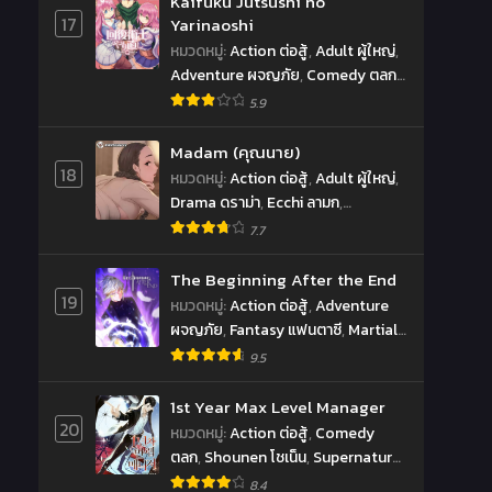
Kaifuku Jutsushi no
17
Yarinaoshi
หมวดหมู่
:
Action ต่อสู้
,
Adult ผู้ใหญ่
,
Adventure ผจญภัย
,
Comedy ตลก
,
Drama ดราม่า
,
Fantasy แฟนตาซี
,
5.9
Harem ฮาเร็ม
,
Mature ผู้ใหญ่
,
Seinen เซ็นเน็น
Madam (คุณนาย)
18
หมวดหมู่
:
Action ต่อสู้
,
Adult ผู้ใหญ่
,
Drama ดราม่า
,
Ecchi ลามก
,
Historical ย้อนยุค
,
Romance โรแมน
7.7
ซ์
,
Seinen เซ็นเน็น
The Beginning After the End
19
หมวดหมู่
:
Action ต่อสู้
,
Adventure
ผจญภัย
,
Fantasy แฟนตาซี
,
Martial
Arts จอมยุทธ์
,
Mature ผู้ใหญ่
,
9.5
Reincarnation เกิดใหม่
,
Romance
โรแมนซ์
,
School Life ชีวิตประจำวัน
,
1st Year Max Level Manager
Supernatural เหนือธรรมชาติ
20
หมวดหมู่
:
Action ต่อสู้
,
Comedy
ตลก
,
Shounen โชเน็น
,
Supernatural
เหนือธรรมชาติ
8.4