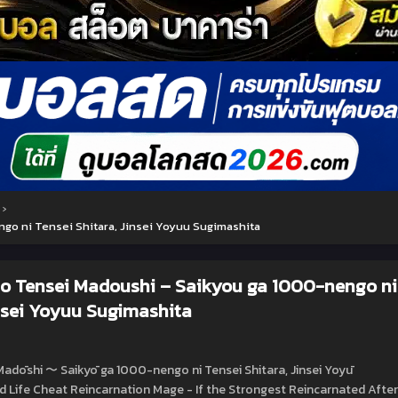
›
o ni Tensei Shitara, Jinsei Yoyuu Sugimashita
o Tensei Madoushi – Saikyou ga 1000-nengo ni
insei Yoyuu Sugimashita
adōshi 〜 Saikyō ga 1000-nengo ni Tensei Shitara, Jinsei Yoyū
 Life Cheat Reincarnation Mage - If the Strongest Reincarnated After