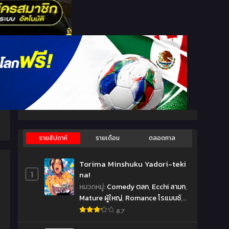
รายสัปดาห์
รายเดือน
ตลอดกาล
Torima Minshuku Yadori-teki
1
na!
หมวดหมู่
:
Comedy ตลก
,
Ecchi ลามก
,
Mature ผู้ใหญ่
,
Romance โรแมนซ์
,
Seinen เซ็นเน็น
,
Slice of Life ชีวิต
6.7
ประจำวัน