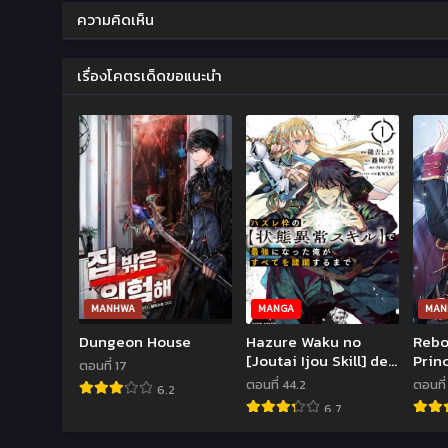
ความคิดเห็น
เรื่องโคตรเด็ดขอแนะนำ
MANHWA
MANGA
MAN
Dungeon House
Hazure Waku no
Rebo
[Joutai Ijou Skill] de
Prin
ตอนที่ 17
Saikyou ni Natta Ore
ตอนที่ 44.2
ตอนที่
6.2
ga Subete wo Juurin
6.7
Suru made