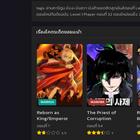
tags: อ่านการ์ตูน มังงะ มังฮวา มังฮัวยอดฮิตสุดมันส์ตอนที่ Le
ตอนใหม่ทันต้นฉบับ, Level 1 Player ตอนที่ 32 ตอนใหม่ชนอิ้ง
เรื่องโคตรเด็ดขอแนะนำ
MANHUA
MANHWA
Reborn as
The Priest of
R
King/Emperor
Corruption
B
C
ตอนที่ ?
ตอนที่ 54
ต
3.5
7