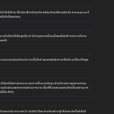
้าถึงได้ง่าย เป็นมิตรสำหรับทุกวัย พร้อมด้วยเซิฟเวอร์ระดับ Enterprise ที่
นไม่มีเบื่อแน่นอน
กสบายในโลกดิจิตัลยุคนี้มาก ไม่ว่าคุณจะเหน็ดเหนื่อยเมื่อยล้าจากการทำงาน
องแล้ว
รวบรวมมังงะต้นฉบับจากเว็บไซต์ แพลตฟอร์มต่างๆชื่อดัง เอาไว้มาให้คุณ
งใจคนทั่วโลกได้อย่างง่ายดาย และการเป็นบรรทัดฐานใหม่ในวงการอุตสาหกรรม
บ โดยปัจจุบันนิยมแพร่หลายอย่างมากมาย เป็นที่ชื่นชอบของคนไทยเป็นอย่างมาก
งไร้ขีดจำกัด
์ของเรามีมากมายกว่า 10,000 เรื่อง อ่านกันอย่างจุใจไปเลย อีกทั้งยังไม่มี