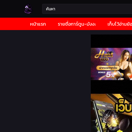
หน้าแรก
รายชื่อการ์ตูน-มังงะ
เก็บไว้อ่านย