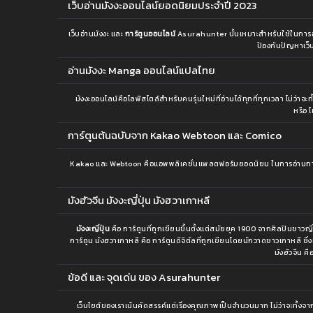
เว็บอ่านมังงะออนไลน์ยอดนิยมประจำปี 2023
เว็บอ่านมังงะ และ
การ์ตูนออนไลน์
Asurahunter นั้นเหมาะสำหรับใช้ในการอ่านม
ป้องกันปัญหาเว็บ
อ่านมังงะ Manga ออนไลน์แปลไทย
ม้งงะออนไลน์คือไลฟ์สไตล์สำหรับคนรุ่นใหม่ที่อ่านได้ทุกที่ทุกเวลา ไม่ว่
หรือ 
การ์ตูนต้นฉบับจาก Kakao Webtoon และ Comico
Kakao และ Webtoon คือแอพพลิเคชั่นแพลตฟอร์มยอดนิยม ในการอ่านการ์ตู
มังฮัวจีน มังงะญี่ปุ่น มังฮวาเกาหลี
มังงะญี่ปุ่น
คือ การ์ตูนที่ถูกเขียนขึ้นตั้งแต่สมัยยุค 1900 จากศิลปินชาว
การ์ตูน มังฮวาเกาหลี คือ การ์ตูนดิจิตัลที่ถูกเขียนโดยนักวาดชาวเกาหลี ซ
มังฮัวจีน ค
ข้อดี และ จุดเด่น ของ Asurahunter
เว็บไซต์ของเราเน้นคัดสรรค์แต่เรื่องคุณภาพเป็นจำนวนมาก ไม่ว่าจะทั้งจากย