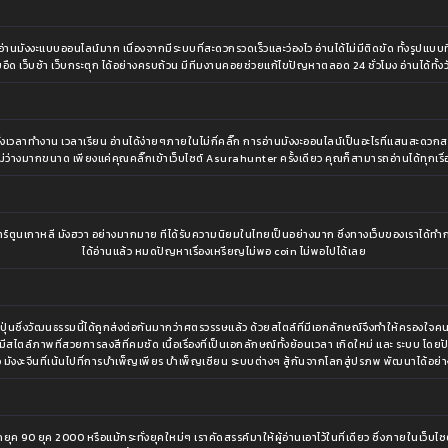
ังงะแบบออนไลน์มาก เนื่องจากมีระบบที่สะดวกรวดเร็วและว่องไว อ่านได้ไม่มีติดขัด ทั้งรูปแบบที่เข
อืด เว็บช้า เว็บกระตุก ได้อย่างครบถ้วน มีทีมงานคอยช่วยแก้ไขปัญหาตลอด 24 ชั่วโมง อ่านได้ทั้งวั
าจะทั้งเวลาทำงาน เวลาเรียน อ่านได้ง่ายๆภายในไม่กี่คลิ๊ก การอ่านมังงะออนไลน์เป็นอะไรที่แสนสะดว
ไม่ว่างมากขนาด เพียงแค่คุณคลิ๊กเข้าเว็บไซต์ Asurahunter ครั้งเดียว คุณก็สามารถอ่านได้ทุกเรื่
นเกาหลี มังฮวา อย่างมากมาย ทีได้รับความนิยมในไทยเป็นอย่างมาก ซึ่งทางเว็บของเราได้ทำการ
ได้อ่านแล้ว หมดปัญหาเรื่องเหรียญไม่พอ coin ไม่พอไปได้เลย
ญี่ปุ่นซึ่งวัฒนธรรมนี้ได้ถูกส่งต่อกันมากว่าศตรวรรษแล้ว ด้วยสไตล์ที่มีเอกลักษณ์จึงทำให้ครอ
ึ่งมีสไตล์ภาพที่สวยการลงสีที่คมชัด เนื้อเรื่องที่เป็นเอกลักษณ์ทั้งย้อนเวลา เกิดใหม่ และ ระบ
ือ มังงะจีนที่เน้นไปที่การบำเพ็ญเพียร บำเพ็ญเซียน ระบบต่างๆ สู้กันจากโลกสู่ปรภพ พัฒนาได้อย่า
ุค 90 ยุค 2000 หรือแม้กระทั่งยุคใหม่ๆ เราคัดสรรค์มาให้ผู้อ่านเอาไว้ในที่เดียว ซึ่งภายในเว็บไซต