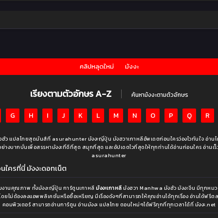
คลิปหลุดใหม่
มังงะ
เรียงตามตัวอักษร A-Z
ค้นหามังงะตามตัวอักษร
G
H
I
J
K
L
M
N
O
P
Q
R
มังฮัว แปลไทยสุดมันส์ที่ asurahunter มังงะญี่ปุ่น มังฮวาเกาหลีอัพเดตก่อนใครว่องไวทันใจ อ่าน
งบากบั่นเพื่อสรรหามังงะที่ดีที่สุด สนุกที่สุด และอัปเดตไวที่สุดให้ทุกท่านได้อ่านก่อนใคร อ่านเร็ว อ่า
asurahunter
ใครที่นี่ มังงะดอทเน็ต
านคุณภาพ ทั้งมังงะญี่ปุ่น การ์ตูนเกาหลี
มังงะเกาหลี
มังฮวา Manhwa มังฮัว มังงะจีน มีทุกหมวด
โดยไม่ต้องลงแอพพลิเคชั่นหรือซื้อเหรียญ มีเรื่องดังๆที่สามารถให้คุณอ่านได้ทุกเรื่อง อ่านได้ฟร
คอมพิวเตอร์ สามารถอ่านการ์ตูน อ่านมังงะ แปลไทย ตอนใหม่ๆได้ฟรีทุกที่ทุกเวลาได้ที่ มังงะ.net