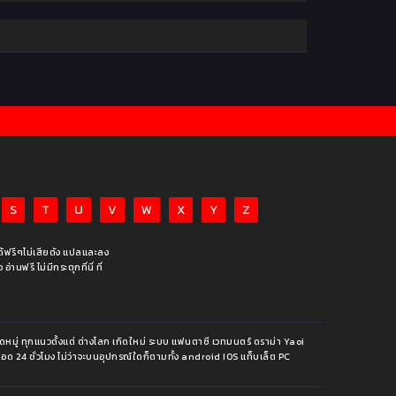
S
T
U
V
W
X
Y
Z
ได้ฟรีๆไม่เสียตัง แปลและลง
นฟรี ไม่มีกระตุกที่นี่ ที่
หมู่ ทุกแนวตั้งแต่ ต่างโลก เกิดใหม่ ระบบ แฟนตาซี เวทมนตร์ ดราม่า Yaoi
ีตลอด 24 ชั่วโมง ไม่ว่าจะบนอุปกรณ์ใดก็ตามทั้ง android IOS แท็บเล็ต PC