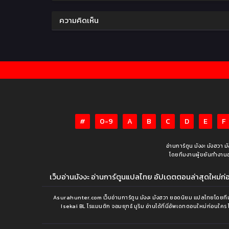
ความคิดเห็น
#
0-9
A
B
C
D
E
F
อ่านการ์ตูน มังงะ มังฮวา 
โดยทีมงานผู้ขยันทำงานอย่า
เว็บอ่านมังงะ อ่านการ์ตูนแปลไทย อัปเดตตอนล่าสุดใหม่ก่อน
Asurahunter.com เว็บอ่านการ์ตูน มังงะ มังฮวา ยอดนิยม แปลไทยโดยทีมง
Isekai BL โรแมนติก จอมยุทธ์ มูริม อ่านได้ที่นี่อัพเดทตอนใหม่ก่อนใคร 