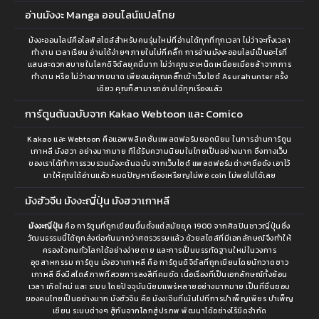
กันยายน 10, 2022
กันยายน 10, 2022
อ่านมังงะ Manga ออนไลน์แปลไทย
ตอนที่ 17
ตอนที่ 16
ม้งงะออนไลน์คือไลฟ์สไตล์สำหรับคนรุ่นใหม่ที่อ่านได้ทุกที่ทุกเวลา ไม่ว่าจะทั้งเวลา
กันยายน 10, 2022
กันยายน 10, 2022
ทำงาน เวลาเรียน อ่านได้ง่ายๆภายในไม่กี่คลิ๊ก การอ่านมังงะออนไลน์เป็นอะไรที่
แสนสะดวกสบายในโลกดิจิตัลยุคนี้มาก ไม่ว่าคุณจะเหน็ดเหนื่อยเมื่อยล้าจากการ
ตอนที่ 15
ตอนที่ 14
ทำงาน หรือ ไม่ว่างมากขนาด เพียงแค่คุณคลิ๊กเข้าเว็บไซต์ Asurahunter ครั้ง
เดียว คุณก็สามารถอ่านได้ทุกเรื่องแล้ว
กันยายน 10, 2022
กันยายน 10, 2022
การ์ตูนต้นฉบับจาก Kakao Webtoon และ Comico
ตอนที่ 13
ตอนที่ 12
กันยายน 10, 2022
กันยายน 10, 2022
Kakao และ Webtoon คือแอพพลิเคชั่นแพลตฟอร์มยอดนิยม ในการอ่านการ์ตูน
เกาหลี มังฮวา อย่างมากมาย ทีได้รับความนิยมในไทยเป็นอย่างมาก ซึ่งทางเว็บ
ของเราได้ทำการรวบรวมมังงะต้นฉบับจากเว็บไซต์ แพลตฟอร์มต่างๆชื่อดัง เอาไว้
ตอนที่ 11
ตอนที่ 10
มาให้คุณได้อ่านแล้ว หมดปัญหาเรื่องเหรียญไม่พอ coin ไม่พอไปได้เลย
กันยายน 10, 2022
กันยายน 10, 2022
มังฮัวจีน มังงะญี่ปุ่น มังฮวาเกาหลี
ตอนที่ 9
ตอนที่ 8
กันยายน 10, 2022
มังงะญี่ปุ่น
คือ การ์ตูนที่ถูกเขียนขึ้นตั้งแต่สมัยยุค 1900 จากศิลปินชาวญี่ปุ่นซึ่ง
กันยายน 10, 2022
วัฒนธรรมนี้ได้ถูกส่งต่อกันมากว่าศตรวรรษแล้ว ด้วยสไตล์ที่มีเอกลักษณ์จึงทำให้
ครองใจคนทั่วโลกได้อย่างง่ายดาย และการเป็นบรรทัดฐานใหม่ในวงการ
ตอนที่ 7
ตอนที่ 6
อุตสาหกรรม การ์ตูน มังฮวาเกาหลี คือ การ์ตูนดิจิตัลที่ถูกเขียนโดยนักวาดชาว
กันยายน 10, 2022
กันยายน 10, 2022
เกาหลี ซึ่งมีสไตล์ภาพที่สวยการลงสีที่คมชัด เนื้อเรื่องที่เป็นเอกลักษณ์ทั้งย้อน
เวลา เกิดใหม่ และ ระบบ โดยปัจจุบันนิยมแพร่หลายอย่างมากมาย เป็นที่ชื่นชอบ
ของคนไทยเป็นอย่างมาก มังฮัวจีน คือ มังงะจีนที่เน้นไปที่การบำเพ็ญเพียร บำเพ็ญ
ตอนที่ 5
ตอนที่ 4
เซียน ระบบต่างๆ สู้กันจากโลกสู่ปรภพ พัฒนาได้อย่างไร้ขีดจำกัด
กันยายน 10, 2022
กันยายน 10, 2022