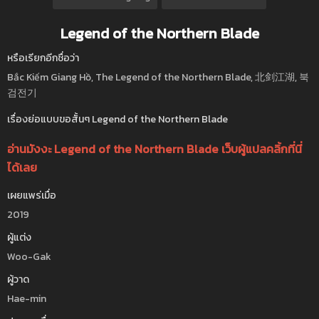
Legend of the Northern Blade
หรือเรียกอีกชื่อว่า
Bắc Kiếm Giang Hồ, The Legend of the Northern Blade, 北剑江湖, 북
검전기
เรื่องย่อแบบขอสั้นๆ Legend of the Northern Blade
อ่านมังงะ Legend of the Northern Blade เว็บผู้แปลคลิ้กที่นี่
ได้เลย
เผยแพร่เมื่อ
2019
ผู้แต่ง
Woo-Gak
ผู้วาด
Hae-min