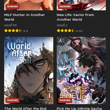
ธันวาคม 16, 2023
ธันวาคม 9, 2023
MANHWA
MANHWA
MILF Hunter in Another
New Life: Savior From
ตอนที่ 170
ตอนที่ 169
World
Another World
พฤศจิกายน 24, 2023
พฤศจิกายน 17, 2023
ตอนที่ 59
ตอนที่ 2
ตอนที่ 168
ตอนที่ 167
8.9
9.00
พฤศจิกายน 8, 2023
พฤศจิกายน 1, 2023
ตอนที่ 166
ตอนที่ 165
ตุลาคม 27, 2023
ตุลาคม 19, 2023
ตอนที่ 164
ตอนที่ 163
ตุลาคม 11, 2023
ตุลาคม 4, 2023
ตอนที่ 162
ตอนที่ 161
กันยายน 27, 2023
กรกฎาคม 12, 2023
ตอนที่ 160
ตอนที่ 159
กรกฎาคม 11, 2023
มิถุนายน 9, 2023
MANHWA
MANHWA
ตอนที่ 158
ตอนที่ 157
The World After the End
Pick Me Up, Infinite Gacha