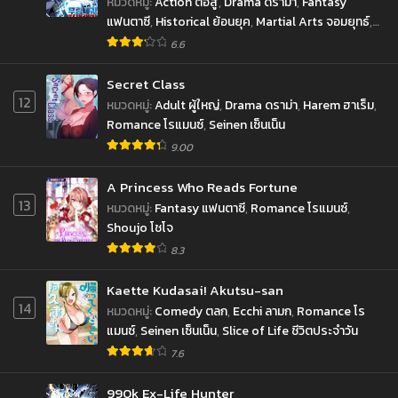
หมวดหมู่
:
Action ต่อสู้
,
Drama ดราม่า
,
Fantasy
แฟนตาซี
,
Historical ย้อนยุค
,
Martial Arts จอมยุทธ์
,
ตอนที่ 103
ตอนที่ 102
Shounen โชเน็น
กันยายน 10, 2022
กันยายน 10, 2022
6.6
ตอนที่ 101
ตอนที่ 100
Secret Class
กันยายน 10, 2022
กันยายน 10, 2022
12
หมวดหมู่
:
Adult ผู้ใหญ่
,
Drama ดราม่า
,
Harem ฮาเร็ม
,
Romance โรแมนซ์
,
Seinen เซ็นเน็น
ตอนที่ 99
ตอนที่ 98
9.00
กันยายน 10, 2022
กันยายน 10, 2022
A Princess Who Reads Fortune
ตอนที่ 97
ตอนที่ 96
13
หมวดหมู่
:
Fantasy แฟนตาซี
,
Romance โรแมนซ์
,
กันยายน 10, 2022
กันยายน 10, 2022
Shoujo โชโจ
ตอนที่ 95
ตอนที่ 94
8.3
กันยายน 10, 2022
กันยายน 10, 2022
Kaette Kudasai! Akutsu-san
ตอนที่ 93
ตอนที่ 92
14
หมวดหมู่
:
Comedy ตลก
,
Ecchi ลามก
,
Romance โร
กันยายน 10, 2022
กันยายน 10, 2022
แมนซ์
,
Seinen เซ็นเน็น
,
Slice of Life ชีวิตประจำวัน
7.6
ตอนที่ 91
ตอนที่ 90
กันยายน 10, 2022
กันยายน 10, 2022
990k Ex-Life Hunter