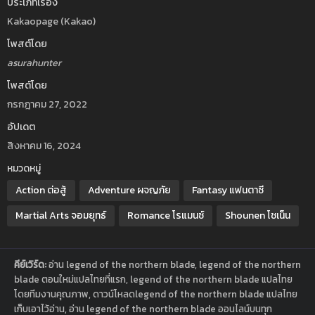
ประเภทเรื่อง
Kakaopage (Kakao)
โพสต์โดย
asurahunter
โพสต์โดย
กรกฎาคม 27, 2022
อัปเดต
สิงหาคม 16, 2024
หมวดหมู่
Action ต่อสู้
Adventure ผจญภัย
Fantasy แฟนตาซี
Martial Arts จอมยุทธ์
Romance โรแมนซ์
Shounen โชเน็น
คีย์เวิร์ด:
อ่าน legend of the northern blade, legend of the northern
blade ตอนใหม่แปลไทยที่แรก, legend of the northern blade แปลไทย
โดยทีมงานคุณภาพ, ดาวน์โหลดlegend of the northern blade แปลไทย
เก็บเอาไว้อ่าน, อ่าน legend of the northern blade ออนไลน์บนทุก