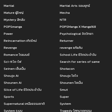
Martial
Martial Arts จอมยุทธ์
Mature ผู้ใหญ่
Mecha
Mystery ลึกลับ
NTR
POPSmanga
POPSManga X Manga168
Power
Psychological จิตวิทยา
Reincarnation เกิดใหม่
Returner
Revenge
revenge แก้แค้น
Romance โรแมนซ์
School Life ชีวิตประจำวัน
Sci-fi ไซ-ไฟ
Search for series of same
Seinen เซ็นเน็น
Shotacon
Shoujo Ai
Shoujo โชโจ
Shounen Ai
Shounen โชเน็น
Slice of Life ชีวิตประจำวัน
Smut
Sports
Super
Supernatural เหนือธรรมชาติ
System
System ระบบ
Tragedy โศกนาฏกรรม