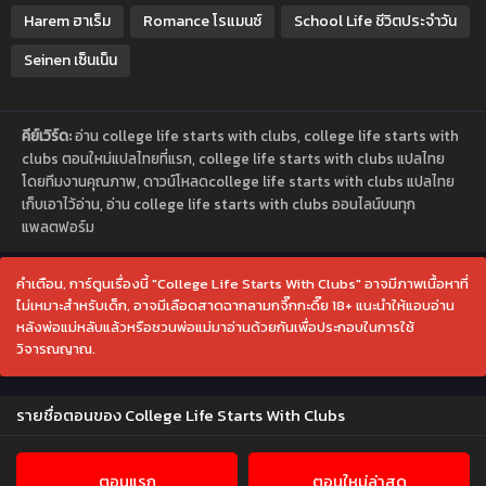
Harem ฮาเร็ม
Romance โรแมนซ์
School Life ชีวิตประจำวัน
Seinen เซ็นเน็น
คีย์เวิร์ด:
อ่าน college life starts with clubs, college life starts with
clubs ตอนใหม่แปลไทยที่แรก, college life starts with clubs แปลไทย
โดยทีมงานคุณภาพ, ดาวน์โหลดcollege life starts with clubs แปลไทย
เก็บเอาไว้อ่าน, อ่าน college life starts with clubs ออนไลน์บนทุก
แพลตฟอร์ม
คำเตือน, การ์ตูนเรื่องนี้ "College Life Starts With Clubs" อาจมีภาพเนื้อหาที่
ไม่เหมาะสำหรับเด็ก, อาจมีเลือดสาดฉากลามกจึ๊กกะดึ๊ย 18+ แนะนำให้แอบอ่าน
หลังพ่อแม่หลับแล้วหรือชวนพ่อแม่มาอ่านด้วยกันเพื่อประกอบในการใช้
วิจารณญาณ.
รายชื่อตอนของ College Life Starts With Clubs
ตอนแรก
ตอนใหม่ล่าสุด