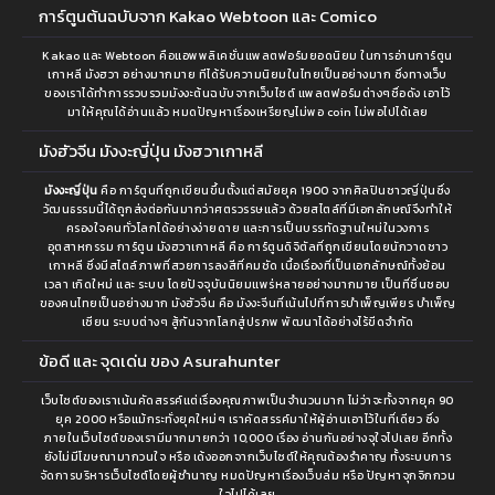
การ์ตูนต้นฉบับจาก Kakao Webtoon และ Comico
Kakao และ Webtoon คือแอพพลิเคชั่นแพลตฟอร์มยอดนิยม ในการอ่านการ์ตูน
เกาหลี มังฮวา อย่างมากมาย ทีได้รับความนิยมในไทยเป็นอย่างมาก ซึ่งทางเว็บ
ของเราได้ทำการรวบรวมมังงะต้นฉบับจากเว็บไซต์ แพลตฟอร์มต่างๆชื่อดัง เอาไว้
มาให้คุณได้อ่านแล้ว หมดปัญหาเรื่องเหรียญไม่พอ coin ไม่พอไปได้เลย
มังฮัวจีน มังงะญี่ปุ่น มังฮวาเกาหลี
มังงะญี่ปุ่น
คือ การ์ตูนที่ถูกเขียนขึ้นตั้งแต่สมัยยุค 1900 จากศิลปินชาวญี่ปุ่นซึ่ง
วัฒนธรรมนี้ได้ถูกส่งต่อกันมากว่าศตรวรรษแล้ว ด้วยสไตล์ที่มีเอกลักษณ์จึงทำให้
ครองใจคนทั่วโลกได้อย่างง่ายดาย และการเป็นบรรทัดฐานใหม่ในวงการ
อุตสาหกรรม การ์ตูน มังฮวาเกาหลี คือ การ์ตูนดิจิตัลที่ถูกเขียนโดยนักวาดชาว
เกาหลี ซึ่งมีสไตล์ภาพที่สวยการลงสีที่คมชัด เนื้อเรื่องที่เป็นเอกลักษณ์ทั้งย้อน
เวลา เกิดใหม่ และ ระบบ โดยปัจจุบันนิยมแพร่หลายอย่างมากมาย เป็นที่ชื่นชอบ
ของคนไทยเป็นอย่างมาก มังฮัวจีน คือ มังงะจีนที่เน้นไปที่การบำเพ็ญเพียร บำเพ็ญ
เซียน ระบบต่างๆ สู้กันจากโลกสู่ปรภพ พัฒนาได้อย่างไร้ขีดจำกัด
ข้อดี และ จุดเด่น ของ Asurahunter
เว็บไซต์ของเราเน้นคัดสรรค์แต่เรื่องคุณภาพเป็นจำนวนมาก ไม่ว่าจะทั้งจากยุค 90
ยุค 2000 หรือแม้กระทั่งยุคใหม่ๆ เราคัดสรรค์มาให้ผู้อ่านเอาไว้ในที่เดียว ซึ่ง
ภายในเว็บไซต์ของเรามีมากมายกว่า 10,000 เรื่อง อ่านกันอย่างจุใจไปเลย อีกทั้ง
ยังไม่มีโฆษณามากวนใจ หรือ เด้งออกจากเว็บไซต์ให้คุณต้องรำคาญ ทั้งระบบการ
จัดการบริหารเว็บไซต์โดยผู้ชำนาญ หมดปัญหาเรื่องเว็บล่ม หรือ ปัญหาจุกจิกกวน
ใจไปได้เลย