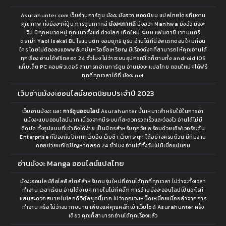
Asurahunter.com เว็บอ่านการ์ตูน มังงะ มังฮวา ยอดนิยม แปลไทยโดยทีมงาน
คุณภาพ ทั้งมังงะญี่ปุ่น การ์ตูนเกาหลี
มังงะเกาหลี
มังฮวา Manhwa มังฮัว มังงะ
จีน มีทุกหมวดหมู่ ทุกแนวตั้งแต่ ต่างโลก เกิดใหม่ ระบบ แฟนตาซี เวทมนตร์
ดราม่า Yaoi Isekai BL โรแมนติก จอมยุทธ์ มูริม อ่านได้ที่นี่อัพเดทตอนใหม่ก่อน
ใคร โดยไม่ต้องลงแอพพลิเคชั่นหรือซื้อเหรียญ มีเรื่องดังๆที่สามารถให้คุณอ่านได้
ทุกเรื่อง อ่านได้ฟรีตลอด 24 ชั่วโมง ไม่ว่าจะบนอุปกรณ์ใดก็ตามทั้ง android IOS
แท็บเล็ต PC คอมพิวเตอร์ สามารถอ่านการ์ตูน อ่านมังงะ แปลไทย ตอนใหม่ๆได้ฟรี
ทุกที่ทุกเวลาได้ที่ มังงะ.net
เว็บอ่านมังงะออนไลน์ยอดนิยมประจำปี 2023
เว็บอ่านมังงะ และ
การ์ตูนออนไลน์
Asurahunter นั้นเหมาะสำหรับใช้ในการอ่า
นมังงะแบบออนไลน์มาก เนื่องจากมีระบบที่สะดวกรวดเร็วและว่องไว อ่านได้ไม่มี
ติดขัด ทั้งรูปแบบที่เข้าถึงได้ง่าย เป็นมิตรสำหรับทุกวัย พร้อมด้วยเซิฟเวอร์ระดับ
Enterprise ที่ป้องกันปัญหาเว็บอืด เว็บช้า เว็บกระตุก ได้อย่างครบถ้วน มีทีมงาน
คอยช่วยแก้ไขปัญหาตลอด 24 ชั่วโมง อ่านได้ทั้งวันไม่มีเบื่อแน่นอน
อ่านมังงะ Manga ออนไลน์แปลไทย
ม้งงะออนไลน์คือไลฟ์สไตล์สำหรับคนรุ่นใหม่ที่อ่านได้ทุกที่ทุกเวลา ไม่ว่าจะทั้งเวลา
ทำงาน เวลาเรียน อ่านได้ง่ายๆภายในไม่กี่คลิ๊ก การอ่านมังงะออนไลน์เป็นอะไรที่
แสนสะดวกสบายในโลกดิจิตัลยุคนี้มาก ไม่ว่าคุณจะเหน็ดเหนื่อยเมื่อยล้าจากการ
ทำงาน หรือ ไม่ว่างมากขนาด เพียงแค่คุณคลิ๊กเข้าเว็บไซต์ Asurahunter ครั้ง
เดียว คุณก็สามารถอ่านได้ทุกเรื่องแล้ว