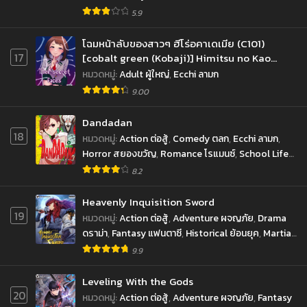
ชีวิตประจำวัน
,
Shounen โชเน็น
5.9
โฉมหน้าลับของสาวๆ ฮีโร่อคาเดเมีย (C101)
17
[cobalt green (Kobaji)] Himitsu no Kao
Their secret faces (My Hero Academia)
หมวดหมู่
:
Adult ผู้ใหญ่
,
Ecchi ลามก
9.00
Dandadan
18
หมวดหมู่
:
Action ต่อสู้
,
Comedy ตลก
,
Ecchi ลามก
,
Horror สยองขวัญ
,
Romance โรแมนซ์
,
School Life
ชีวิตประจำวัน
,
Sci-fi ไซ-ไฟ
,
Shounen โชเน็น
,
8.2
Supernatural เหนือธรรมชาติ
Heavenly Inquisition Sword
19
หมวดหมู่
:
Action ต่อสู้
,
Adventure ผจญภัย
,
Drama
ดราม่า
,
Fantasy แฟนตาซี
,
Historical ย้อนยุค
,
Martial
Arts จอมยุทธ์
,
Shounen โชเน็น
,
Supernatural เหนือ
9.9
ธรรมชาติ
Leveling With the Gods
20
หมวดหมู่
:
Action ต่อสู้
,
Adventure ผจญภัย
,
Fantasy