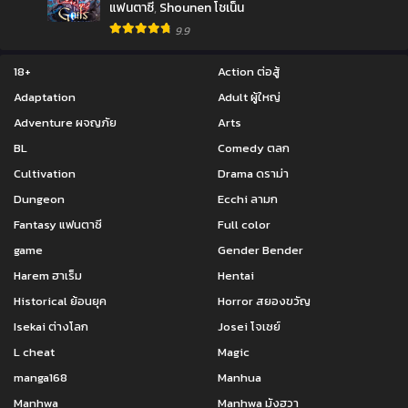
แฟนตาซี
,
Shounen โชเน็น
9.9
18+
Action ต่อสู้
Adaptation
Adult ผู้ใหญ่
Adventure ผจญภัย
Arts
BL
Comedy ตลก
Cultivation
Drama ดราม่า
Dungeon
Ecchi ลามก
Fantasy แฟนตาซี
Full color
game
Gender Bender
Harem ฮาเร็ม
Hentai
Historical ย้อนยุค
Horror สยองขวัญ
Isekai ต่างโลก
Josei โจเซย์
L cheat
Magic
manga168
Manhua
Manhwa
Manhwa มังฮวา