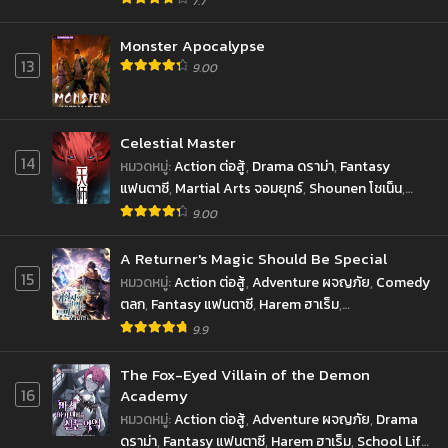
7.7
Monster Apocalypse
13
9.00
Celestial Master
14
หมวดหมู่
:
Action ต่อสู้
,
Drama ดราม่า
,
Fantasy
แฟนตาซี
,
Martial Arts จอมยุทธ์
,
Shounen โชเน็น
,
Supernatural เหนือธรรมชาติ
9.00
A Returner's Magic Should Be Special
15
หมวดหมู่
:
Action ต่อสู้
,
Adventure ผจญภัย
,
Comedy
ตลก
,
Fantasy แฟนตาซี
,
Harem ฮาเร็ม
,
Reincarnation เกิดใหม่
,
School Life ชีวิตประจำวัน
,
9.9
Shounen โชเน็น
The Fox-Eyed Villain of the Demon
16
Academy
หมวดหมู่
:
Action ต่อสู้
,
Adventure ผจญภัย
,
Drama
ดราม่า
,
Fantasy แฟนตาซี
,
Harem ฮาเร็ม
,
School Life