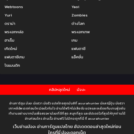
Webtoons
Yaoi
Yuri
Zombies
ดราม่า
ต่างโลก
พระเอกหล่อ
พระเอกเทพ
ฮาเร็ม
เกม
เกิดใหม่
แฟนตาซี
แฟนตาซีเกม
แอ็คชั่น
โรแมนติก
คลิปหลุดใหม่
มังงะ
อ่านการ์ตูน มังงะ มังฮวา มังฮัว แปลไทยสุดมันส์ที่ asurahunter มังงะญี่ปุ่น มังฮวา
เกาหลีอัพเดตก่อนใครว่องไวทันใจ อ่านได้ฟรีๆไม่เสียตัง แปลและลงโดยทีมงานผู้ขยัน
ทำงานอย่างบากบั่นเพื่อสรรหามังงะที่ดีที่สุด สนุกที่สุด และอัปเดตไวที่สุดให้ทุกท่านได้
อ่านก่อนใคร อ่านเร็ว อ่านฟรี ไม่มีกระตุกที่นี่ ที่ asurahunter
เว็บอ่านมังงะ อ่านการ์ตูนแปลไทย อัปเดตตอนล่าสุดใหม่ก่อน
ใครที่นี่ มังงะดอทเน็ต