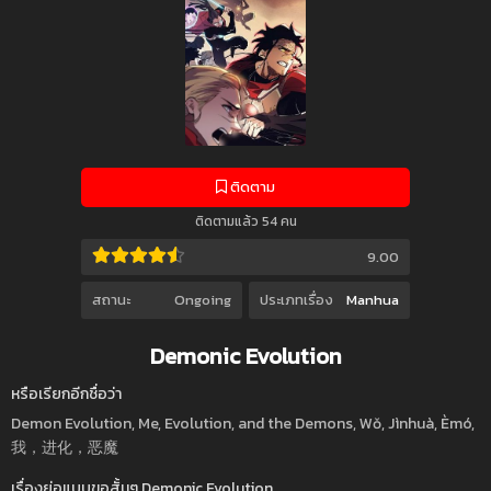
ติดตาม
ติดตามแล้ว 54 คน
9.00
สถานะ
Ongoing
ประเภทเรื่อง
Manhua
Demonic Evolution
หรือเรียกอีกชื่อว่า
Demon Evolution, Me, Evolution, and the Demons, Wǒ, Jìnhuà, Èmó,
我，进化，恶魔
เรื่องย่อแบบขอสั้นๆ Demonic Evolution