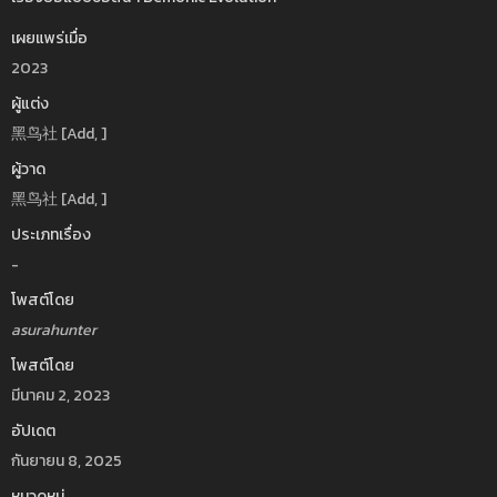
เผยแพร่เมื่อ
2023
ผู้แต่ง
黑鸟社 [Add, ]
ผู้วาด
黑鸟社 [Add, ]
ประเภทเรื่อง
-
โพสต์โดย
asurahunter
โพสต์โดย
มีนาคม 2, 2023
อัปเดต
กันยายน 8, 2025
หมวดหมู่