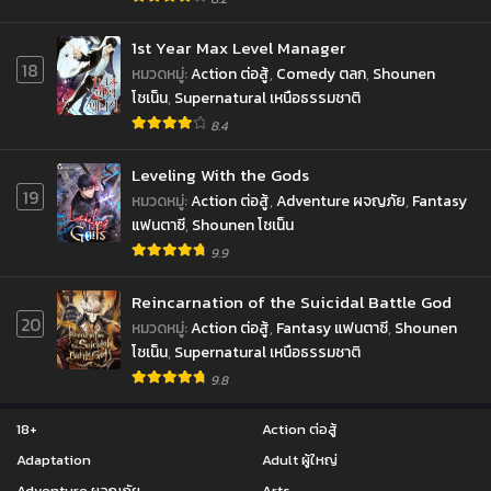
Supernatural เหนือธรรมชาติ
1st Year Max Level Manager
18
หมวดหมู่
:
Action ต่อสู้
,
Comedy ตลก
,
Shounen
โชเน็น
,
Supernatural เหนือธรรมชาติ
8.4
Leveling With the Gods
19
หมวดหมู่
:
Action ต่อสู้
,
Adventure ผจญภัย
,
Fantasy
แฟนตาซี
,
Shounen โชเน็น
9.9
Reincarnation of the Suicidal Battle God
20
หมวดหมู่
:
Action ต่อสู้
,
Fantasy แฟนตาซี
,
Shounen
โชเน็น
,
Supernatural เหนือธรรมชาติ
9.8
18+
Action ต่อสู้
Adaptation
Adult ผู้ใหญ่
Adventure ผจญภัย
Arts