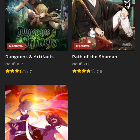
เมษายน 23, 2024
เมษายน 23, 2024
ตอนที่ 45
ตอนที่ 44
มกราคม 22, 2024
มกราคม 14, 2024
ตอนที่ 43
ตอนที่ 42
มกราคม 4, 2024
ธันวาคม 26, 2023
MANHWA
MANHWA
ตอนที่ 41
ตอนที่ 40
Dungeons & Artifacts
Path of the Shaman
ธันวาคม 18, 2023
ธันวาคม 11, 2023
ตอนที่ 107
ตอนที่ 70
7
7.9
ตอนที่ 39
ตอนที่ 38
ธันวาคม 4, 2023
พฤศจิกายน 28, 2023
ตอนที่ 37
ตอนที่ 36
พฤศจิกายน 19, 2023
พฤศจิกายน 14, 2023
ตอนที่ 35
ตอนที่ 34
พฤศจิกายน 6, 2023
ตุลาคม 22, 2023
ตอนที่ 33
ตอนที่ 32