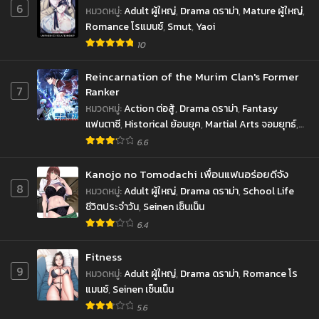
6
หมวดหมู่
:
Adult ผู้ใหญ่
,
Drama ดราม่า
,
Mature ผู้ใหญ่
,
ตอนที่ 2
ตอนที่ 1
Romance โรแมนซ์
,
Smut
,
Yaoi
มีนาคม 9, 2023
มีนาคม 2, 2023
10
Reincarnation of the Murim Clan's Former
7
Ranker
หมวดหมู่
:
Action ต่อสู้
,
Drama ดราม่า
,
Fantasy
แฟนตาซี
,
Historical ย้อนยุค
,
Martial Arts จอมยุทธ์
,
Shounen โชเน็น
6.6
Kanojo no Tomodachi เพื่อนแฟนอร่อยดีจัง
8
หมวดหมู่
:
Adult ผู้ใหญ่
,
Drama ดราม่า
,
School Life
ชีวิตประจำวัน
,
Seinen เซ็นเน็น
6.4
Fitness
9
หมวดหมู่
:
Adult ผู้ใหญ่
,
Drama ดราม่า
,
Romance โร
แมนซ์
,
Seinen เซ็นเน็น
5.6