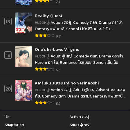
7.3
Reality Quest
18
หมวดหมู่
:
Action ต่อสู้
,
Comedy ตลก
,
Drama ดราม่า
,
Fantasy แฟนตาซี
,
School Life ชีวิตประจำวัน
,
Shounen โชเน็น
6.8
One's In-Laws Virgins
19
หมวดหมู่
:
Adult ผู้ใหญ่
,
Comedy ตลก
,
Drama ดราม่า
,
Harem ฮาเร็ม
,
Romance โรแมนซ์
,
Seinen เซ็นเน็น
6.6
Kaifuku Jutsushi no Yarinaoshi
20
หมวดหมู่
:
Action ต่อสู้
,
Adult ผู้ใหญ่
,
Adventure ผจญ
ภัย
,
Comedy ตลก
,
Drama ดราม่า
,
Fantasy แฟนตาซี
,
Harem ฮาเร็ม
,
Mature ผู้ใหญ่
,
Seinen เซ็นเน็น
5.9
18+
Action ต่อสู้
Adaptation
Adult ผู้ใหญ่