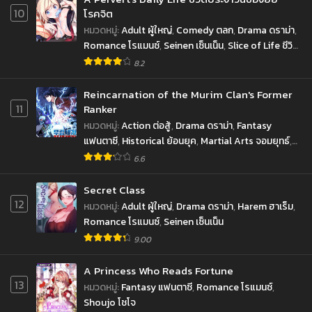
10
โรคจิต
หมวดหมู่
:
Adult ผู้ใหญ่
,
Comedy ตลก
,
Drama ดราม่า
,
Romance โรแมนซ์
,
Seinen เซ็นเน็น
,
Slice of Life ชีวิต
ประจำวัน
8.2
Reincarnation of the Murim Clan's Former
11
Ranker
หมวดหมู่
:
Action ต่อสู้
,
Drama ดราม่า
,
Fantasy
แฟนตาซี
,
Historical ย้อนยุค
,
Martial Arts จอมยุทธ์
,
Shounen โชเน็น
6.6
Secret Class
12
หมวดหมู่
:
Adult ผู้ใหญ่
,
Drama ดราม่า
,
Harem ฮาเร็ม
,
Romance โรแมนซ์
,
Seinen เซ็นเน็น
9.00
A Princess Who Reads Fortune
13
หมวดหมู่
:
Fantasy แฟนตาซี
,
Romance โรแมนซ์
,
Shoujo โชโจ