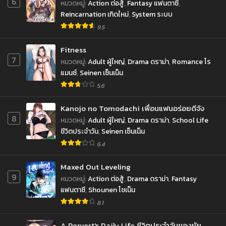
6
หมวดหมู่
:
Action ต่อสู้
,
Fantasy แฟนตาซี
,
Reincarnation เกิดใหม่
,
System ระบบ
9.5
Fitness
7
หมวดหมู่
:
Adult ผู้ใหญ่
,
Drama ดราม่า
,
Romance โร
แมนซ์
,
Seinen เซ็นเน็น
5.6
Kanojo no Tomodachi เพื่อนแฟนอร่อยดีจัง
8
หมวดหมู่
:
Adult ผู้ใหญ่
,
Drama ดราม่า
,
School Life
ชีวิตประจำวัน
,
Seinen เซ็นเน็น
6.4
Maxed Out Leveling
9
หมวดหมู่
:
Action ต่อสู้
,
Drama ดราม่า
,
Fantasy
แฟนตาซี
,
Shounen โชเน็น
8.1
A Pervert's Daily Life ชีวิตประจำวันของยัย