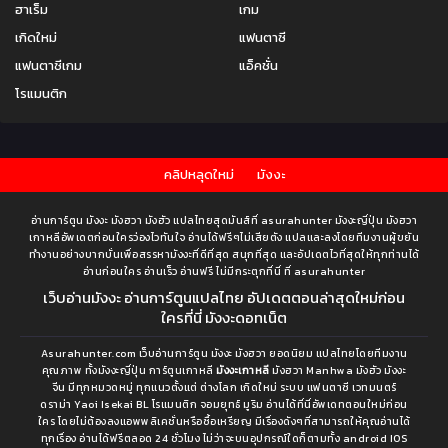
ฮาเร็ม
เกม
เกิดใหม่
แฟนตาซี
แฟนตาซีเกม
แอ็คชั่น
โรแมนติก
คลิปหลุดใหม่
มังงะ
อ่านการ์ตูน มังงะ มังฮวา มังฮัว แปลไทยสุดมันส์ที่ asurahunter มังงะญี่ปุ่น มังฮวา
เกาหลีอัพเดตก่อนใครว่องไวทันใจ อ่านได้ฟรีๆไม่เสียตัง แปลและลงโดยทีมงานผู้ขยัน
ทำงานอย่างบากบั่นเพื่อสรรหามังงะที่ดีที่สุด สนุกที่สุด และอัปเดตไวที่สุดให้ทุกท่านได้
อ่านก่อนใคร อ่านเร็ว อ่านฟรี ไม่มีกระตุกที่นี่ ที่ asurahunter
เว็บอ่านมังงะ อ่านการ์ตูนแปลไทย อัปเดตตอนล่าสุดใหม่ก่อน
ใครที่นี่ มังงะดอทเน็ต
Asurahunter.com เว็บอ่านการ์ตูน มังงะ มังฮวา ยอดนิยม แปลไทยโดยทีมงาน
คุณภาพ ทั้งมังงะญี่ปุ่น การ์ตูนเกาหลี
มังงะเกาหลี
มังฮวา Manhwa มังฮัว มังงะ
จีน มีทุกหมวดหมู่ ทุกแนวตั้งแต่ ต่างโลก เกิดใหม่ ระบบ แฟนตาซี เวทมนตร์
ดราม่า Yaoi Isekai BL โรแมนติก จอมยุทธ์ มูริม อ่านได้ที่นี่อัพเดทตอนใหม่ก่อน
ใคร โดยไม่ต้องลงแอพพลิเคชั่นหรือซื้อเหรียญ มีเรื่องดังๆที่สามารถให้คุณอ่านได้
ทุกเรื่อง อ่านได้ฟรีตลอด 24 ชั่วโมง ไม่ว่าจะบนอุปกรณ์ใดก็ตามทั้ง android IOS