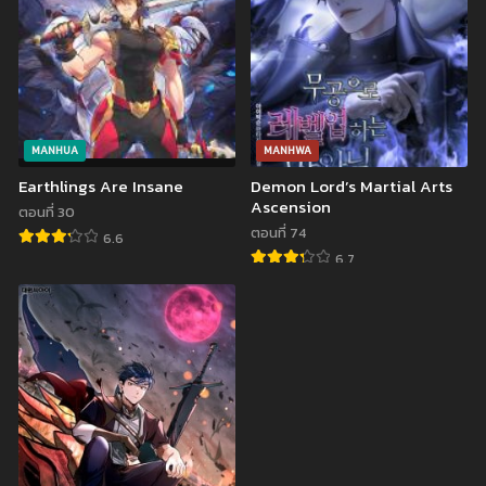
MANHUA
MANHWA
Earthlings Are Insane
Demon Lord’s Martial Arts
Ascension
ตอนที่ 30
ตอนที่ 74
6.6
6.7