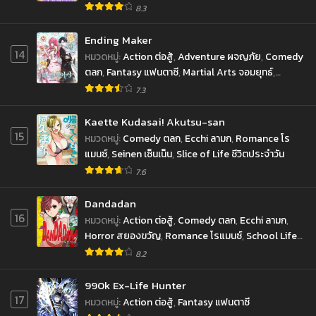
8.3
Ending Maker
14
หมวดหมู่
:
Action ต่อสู้
,
Adventure ผจญภัย
,
Comedy
ตลก
,
Fantasy แฟนตาซี
,
Martial Arts จอมยุทธ์
,
Romance โรแมนซ์
,
Sci-fi ไซ-ไฟ
,
Shounen โชเน็น
7.3
Kaette Kudasai! Akutsu-san
15
หมวดหมู่
:
Comedy ตลก
,
Ecchi ลามก
,
Romance โร
แมนซ์
,
Seinen เซ็นเน็น
,
Slice of Life ชีวิตประจำวัน
7.6
Dandadan
16
หมวดหมู่
:
Action ต่อสู้
,
Comedy ตลก
,
Ecchi ลามก
,
Horror สยองขวัญ
,
Romance โรแมนซ์
,
School Life
ชีวิตประจำวัน
,
Sci-fi ไซ-ไฟ
,
Shounen โชเน็น
,
8.2
Supernatural เหนือธรรมชาติ
990k Ex-Life Hunter
17
หมวดหมู่
:
Action ต่อสู้
,
Fantasy แฟนตาซี