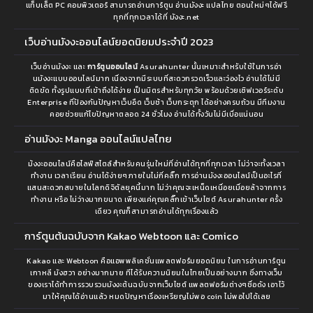
แท็บเล็ต PC คอมพิวเตอร์ สามารถอ่านการ์ตูน อ่านมังงะ แปลไทย ตอนใหม่ๆได้ฟรี
ทุกที่ทุกเวลาได้ที่ มังงะ.net
เว็บอ่านมังงะออนไลน์ยอดนิยมประจำปี 2023
เว็บอ่านมังงะ และ
การ์ตูนออนไลน์
Asurahunter นั้นเหมาะสำหรับใช้ในการอ่า
นมังงะแบบออนไลน์มาก เนื่องจากมีระบบที่สะดวกรวดเร็วและว่องไว อ่านได้ไม่มี
ติดขัด ทั้งรูปแบบที่เข้าถึงได้ง่าย เป็นมิตรสำหรับทุกวัย พร้อมด้วยเซิฟเวอร์ระดับ
Enterprise ที่ป้องกันปัญหาเว็บอืด เว็บช้า เว็บกระตุก ได้อย่างครบถ้วน มีทีมงาน
คอยช่วยแก้ไขปัญหาตลอด 24 ชั่วโมง อ่านได้ทั้งวันไม่มีเบื่อแน่นอน
อ่านมังงะ Manga ออนไลน์แปลไทย
ม้งงะออนไลน์คือไลฟ์สไตล์สำหรับคนรุ่นใหม่ที่อ่านได้ทุกที่ทุกเวลา ไม่ว่าจะทั้งเวลา
ทำงาน เวลาเรียน อ่านได้ง่ายๆภายในไม่กี่คลิ๊ก การอ่านมังงะออนไลน์เป็นอะไรที่
แสนสะดวกสบายในโลกดิจิตัลยุคนี้มาก ไม่ว่าคุณจะเหน็ดเหนื่อยเมื่อยล้าจากการ
ทำงาน หรือ ไม่ว่างมากขนาด เพียงแค่คุณคลิ๊กเข้าเว็บไซต์ Asurahunter ครั้ง
เดียว คุณก็สามารถอ่านได้ทุกเรื่องแล้ว
การ์ตูนต้นฉบับจาก Kakao Webtoon และ Comico
Kakao และ Webtoon คือแอพพลิเคชั่นแพลตฟอร์มยอดนิยม ในการอ่านการ์ตูน
เกาหลี มังฮวา อย่างมากมาย ทีได้รับความนิยมในไทยเป็นอย่างมาก ซึ่งทางเว็บ
ของเราได้ทำการรวบรวมมังงะต้นฉบับจากเว็บไซต์ แพลตฟอร์มต่างๆชื่อดัง เอาไว้
มาให้คุณได้อ่านแล้ว หมดปัญหาเรื่องเหรียญไม่พอ coin ไม่พอไปได้เลย