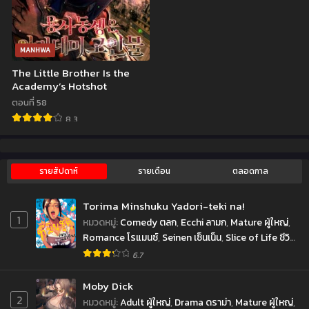
MANHWA
The Little Brother Is the
Academy’s Hotshot
ตอนที่ 58
8.3
รายสัปดาห์
รายเดือน
ตลอดกาล
Torima Minshuku Yadori-teki na!
1
หมวดหมู่
:
Comedy ตลก
,
Ecchi ลามก
,
Mature ผู้ใหญ่
,
Romance โรแมนซ์
,
Seinen เซ็นเน็น
,
Slice of Life ชีวิต
ประจำวัน
6.7
Moby Dick
2
หมวดหมู่
:
Adult ผู้ใหญ่
,
Drama ดราม่า
,
Mature ผู้ใหญ่
,