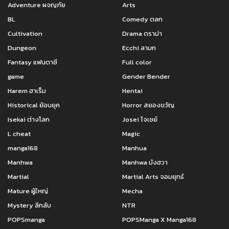
Adventure ผจญภัย
Arts
BL
Comedy ตลก
Cultivation
Drama ดราม่า
Dungeon
Ecchi ลามก
Fantasy แฟนตาซี
Full color
game
Gender Bender
Harem ฮาเร็ม
Hentai
Historical ย้อนยุค
Horror สยองขวัญ
Isekai ต่างโลก
Josei โจเซย์
L cheat
Magic
manga168
Manhua
Manhwa
Manhwa มังฮวา
Martial
Martial Arts จอมยุทธ์
Mature ผู้ใหญ่
Mecha
Mystery ลึกลับ
NTR
POPSmanga
POPSManga X Manga168