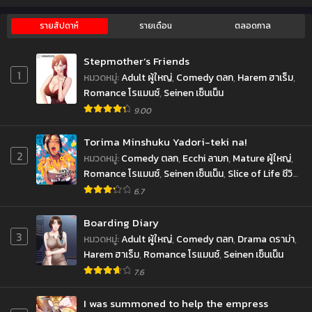
รายสัปดาห์
รายเดือน
ตลอดกาล
Stepmother’s Friends
1
หมวดหมู่
:
Adult ผู้ใหญ่
,
Comedy ตลก
,
Harem ฮาเร็ม
,
Romance โรแมนซ์
,
Seinen เซ็นเน็น
9.00
Torima Minshuku Yadori-teki na!
2
หมวดหมู่
:
Comedy ตลก
,
Ecchi ลามก
,
Mature ผู้ใหญ่
,
Romance โรแมนซ์
,
Seinen เซ็นเน็น
,
Slice of Life ชีวิต
ประจำวัน
6.7
Boarding Diary
3
หมวดหมู่
:
Adult ผู้ใหญ่
,
Comedy ตลก
,
Drama ดราม่า
,
Harem ฮาเร็ม
,
Romance โรแมนซ์
,
Seinen เซ็นเน็น
7.6
I was summoned to help the empress