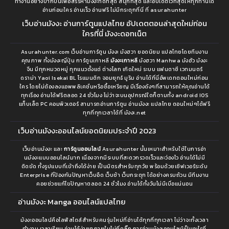
ทำงานอย่างบากบั่นเพื่อสรรหามังงะที่ดีที่สุด สนุกที่สุด และอัปเดตไวที่สุดให้ทุกท่านได้
อ่านก่อนใคร อ่านเร็ว อ่านฟรี ไม่มีกระตุกที่นี่ ที่ asurahunter
เว็บอ่านมังงะ อ่านการ์ตูนแปลไทย อัปเดตตอนล่าสุดใหม่ก่อน
ใครที่นี่ มังงะดอทเน็ต
Asurahunter.com เว็บอ่านการ์ตูน มังงะ มังฮวา ยอดนิยม แปลไทยโดยทีมงาน
คุณภาพ ทั้งมังงะญี่ปุ่น การ์ตูนเกาหลี
มังงะเกาหลี
มังฮวา Manhwa มังฮัว มังงะ
จีน มีทุกหมวดหมู่ ทุกแนวตั้งแต่ ต่างโลก เกิดใหม่ ระบบ แฟนตาซี เวทมนตร์
ดราม่า Yaoi Isekai BL โรแมนติก จอมยุทธ์ มูริม อ่านได้ที่นี่อัพเดทตอนใหม่ก่อน
ใคร โดยไม่ต้องลงแอพพลิเคชั่นหรือซื้อเหรียญ มีเรื่องดังๆที่สามารถให้คุณอ่านได้
ทุกเรื่อง อ่านได้ฟรีตลอด 24 ชั่วโมง ไม่ว่าจะบนอุปกรณ์ใดก็ตามทั้ง android IOS
แท็บเล็ต PC คอมพิวเตอร์ สามารถอ่านการ์ตูน อ่านมังงะ แปลไทย ตอนใหม่ๆได้ฟรี
ทุกที่ทุกเวลาได้ที่ มังงะ.net
เว็บอ่านมังงะออนไลน์ยอดนิยมประจำปี 2023
เว็บอ่านมังงะ และ
การ์ตูนออนไลน์
Asurahunter นั้นเหมาะสำหรับใช้ในการอ่า
นมังงะแบบออนไลน์มาก เนื่องจากมีระบบที่สะดวกรวดเร็วและว่องไว อ่านได้ไม่มี
ติดขัด ทั้งรูปแบบที่เข้าถึงได้ง่าย เป็นมิตรสำหรับทุกวัย พร้อมด้วยเซิฟเวอร์ระดับ
Enterprise ที่ป้องกันปัญหาเว็บอืด เว็บช้า เว็บกระตุก ได้อย่างครบถ้วน มีทีมงาน
คอยช่วยแก้ไขปัญหาตลอด 24 ชั่วโมง อ่านได้ทั้งวันไม่มีเบื่อแน่นอน
อ่านมังงะ Manga ออนไลน์แปลไทย
ม้งงะออนไลน์คือไลฟ์สไตล์สำหรับคนรุ่นใหม่ที่อ่านได้ทุกที่ทุกเวลา ไม่ว่าจะทั้งเวลา
ทำงาน เวลาเรียน อ่านได้ง่ายๆภายในไม่กี่คลิ๊ก การอ่านมังงะออนไลน์เป็นอะไรที่