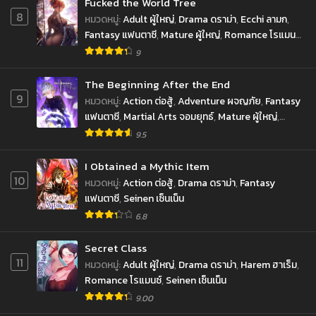
Fucked the World Tree
8
หมวดหมู่
:
Adult ผู้ใหญ่
,
Drama ดราม่า
,
Ecchi ลามก
,
Fantasy แฟนตาซี
,
Mature ผู้ใหญ่
,
Romance โรแมนซ์
,
Seinen เซ็นเน็น
,
Smut
9
The Beginning After the End
9
หมวดหมู่
:
Action ต่อสู้
,
Adventure ผจญภัย
,
Fantasy
แฟนตาซี
,
Martial Arts จอมยุทธ์
,
Mature ผู้ใหญ่
,
Reincarnation เกิดใหม่
,
Romance โรแมนซ์
,
School
9.5
Life ชีวิตประจำวัน
,
Supernatural เหนือธรรมชาติ
I Obtained a Mythic Item
10
หมวดหมู่
:
Action ต่อสู้
,
Drama ดราม่า
,
Fantasy
แฟนตาซี
,
Seinen เซ็นเน็น
6.8
Secret Class
11
หมวดหมู่
:
Adult ผู้ใหญ่
,
Drama ดราม่า
,
Harem ฮาเร็ม
,
Romance โรแมนซ์
,
Seinen เซ็นเน็น
9.00