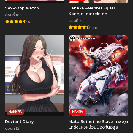
Sex-Stop Watch
Tanaka ~Nenrei Equal
Kanojo Inaireki no
ตอนที่ 103
Mahoutsukai~ ยอดชายนาย
ตอนที่ 22
9
ทานากะ การผจญภัยของจอม
9.00
เวทหน้าเหียกไร้สาวแล
MANHWA
MANGA
Deviant Diary
Mato Seihei no Slave ทาสสุด
แกร่งแห่งหน่วยป้องกันอสูร
ตอนที่ 12