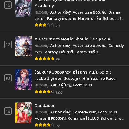
16
Academy
หมวดหมู่
:
Action ต่อสู้
,
Adventure ผจญภัย
,
Drama
ดราม่า
,
Fantasy แฟนตาซี
,
Harem ฮาเร็ม
,
School Life
ชีวิตประจำวัน
,
Shounen โชเน็น
5.9
A Returner's Magic Should Be Special
17
หมวดหมู่
:
Action ต่อสู้
,
Adventure ผจญภัย
,
Comedy
ตลก
,
Fantasy แฟนตาซี
,
Harem ฮาเร็ม
,
Reincarnation เกิดใหม่
,
School Life ชีวิตประจำวัน
,
9.9
Shounen โชเน็น
โฉมหน้าลับของสาวๆ ฮีโร่อคาเดเมีย (C101)
18
[cobalt green (Kobaji)] Himitsu no Kao
Their secret faces (My Hero Academia)
หมวดหมู่
:
Adult ผู้ใหญ่
,
Ecchi ลามก
9.00
Dandadan
19
หมวดหมู่
:
Action ต่อสู้
,
Comedy ตลก
,
Ecchi ลามก
,
Horror สยองขวัญ
,
Romance โรแมนซ์
,
School Life
ชีวิตประจำวัน
,
Sci-fi ไซ-ไฟ
,
Shounen โชเน็น
,
8.2