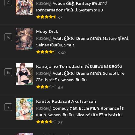
4
หมวดหมู่
:
Action ต่อสู้
,
Fantasy แฟนตาซี
,
Reincarnation เกิดใหม่
,
System ระบบ
9.5
Moby Dick
5
หมวดหมู่
:
Adult ผู้ใหญ่
,
Drama ดราม่า
,
Mature ผู้ใหญ่
,
Seinen เซ็นเน็น
,
Smut
9.00
Kanojo no Tomodachi เพื่อนแฟนอร่อยดีจัง
6
หมวดหมู่
:
Adult ผู้ใหญ่
,
Drama ดราม่า
,
School Life
ชีวิตประจำวัน
,
Seinen เซ็นเน็น
6.4
Kaette Kudasai! Akutsu-san
7
หมวดหมู่
:
Comedy ตลก
,
Ecchi ลามก
,
Romance โร
แมนซ์
,
Seinen เซ็นเน็น
,
Slice of Life ชีวิตประจำวัน
7.6