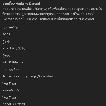
อ่านเรื่อง Maria no Danzai
ครอบครัวนางาเระมีบ้านที่มีความสุขกับพ่อแม่สามคนและลูกสามคน อย่างไร
ก็ตาม คิริทากะ ลูกชายของพวกเขาถูกรังแกอย่างลับๆ ที่โรงเรียน จากนั้น
เหตุการณ์ก็เกิดขึ้น และความรักของแม่มารีที่มีต่อลูกชายก็เกินจะควบคุม
เผยแพร่เมื่อ
2023
ผู้แต่ง
Kazuki (カズキ)
ผู้วาด
KAMEJIMA Junto
ประเภทเรื่อง
Tonari no Young Jump (Shueisha)
โพสต์โดย
asurahunter
โพสต์โดย
ตุลาคม 21, 2023