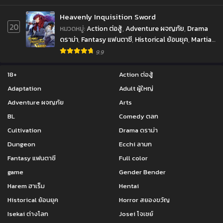
Supernatural เหนือธรรมชาติ
Heavenly Inquisition Sword
20
หมวดหมู่
:
Action ต่อสู้
,
Adventure ผจญภัย
,
Drama
ดราม่า
,
Fantasy แฟนตาซี
,
Historical ย้อนยุค
,
Martial
Arts จอมยุทธ์
,
Shounen โชเน็น
,
Supernatural เหนือ
9.9
ธรรมชาติ
18+
Action ต่อสู้
Adaptation
Adult ผู้ใหญ่
Adventure ผจญภัย
Arts
BL
Comedy ตลก
Cultivation
Drama ดราม่า
Dungeon
Ecchi ลามก
Fantasy แฟนตาซี
Full color
game
Gender Bender
Harem ฮาเร็ม
Hentai
Historical ย้อนยุค
Horror สยองขวัญ
Isekai ต่างโลก
Josei โจเซย์