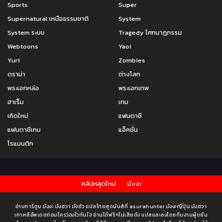
Sports
Super
Supernatural เหนือธรรมชาติ
System
System ระบบ
Tragedy โศกนาฏกรรม
Webtoons
Yaoi
Yuri
Zombies
ดราม่า
ต่างโลก
พระเอกหล่อ
พระเอกเทพ
ฮาเร็ม
เกม
เกิดใหม่
แฟนตาซี
แฟนตาซีเกม
แอ็คชั่น
โรแมนติก
คลิปหลุดใหม่
มังงะ
อ่านการ์ตูน มังงะ มังฮวา มังฮัว แปลไทยสุดมันส์ที่ asurahunter มังงะญี่ปุ่น มังฮวา
เกาหลีอัพเดตก่อนใครว่องไวทันใจ อ่านได้ฟรีๆไม่เสียตัง แปลและลงโดยทีมงานผู้ขยัน