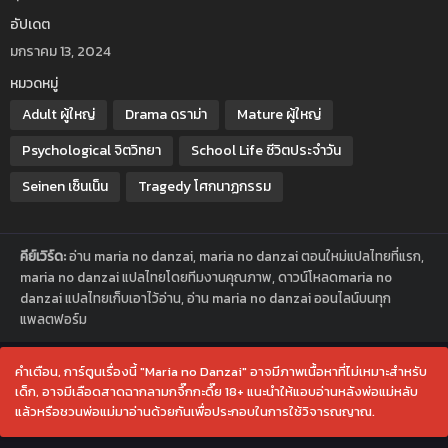
อัปเดต
มกราคม 13, 2024
หมวดหมู่
Adult ผู้ใหญ่
Drama ดราม่า
Mature ผู้ใหญ่
Psychological จิตวิทยา
School Life ชีวิตประจำวัน
Seinen เซ็นเน็น
Tragedy โศกนาฏกรรม
คีย์เวิร์ด:
อ่าน maria no danzai, maria no danzai ตอนใหม่แปลไทยที่แรก,
maria no danzai แปลไทยโดยทีมงานคุณภาพ, ดาวน์โหลดmaria no
danzai แปลไทยเก็บเอาไว้อ่าน, อ่าน maria no danzai ออนไลน์บนทุก
แพลตฟอร์ม
คำเตือน, การ์ตูนเรื่องนี้ "Maria no Danzai" อาจมีภาพเนื้อหาที่ไม่เหมาะสำหรับ
เด็ก, อาจมีเลือดสาดฉากลามกจึ๊กกะดึ๊ย 18+ แนะนำให้แอบอ่านหลังพ่อแม่หลับ
แล้วหรือชวนพ่อแม่มาอ่านด้วยกันเพื่อประกอบในการใช้วิจารณญาณ.