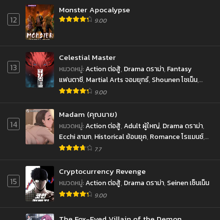
Monster Apocalypse
12
9.00
Celestial Master
13
หมวดหมู่
:
Action ต่อสู้
,
Drama ดราม่า
,
Fantasy
แฟนตาซี
,
Martial Arts จอมยุทธ์
,
Shounen โชเน็น
,
Supernatural เหนือธรรมชาติ
9.00
Madam (คุณนาย)
14
หมวดหมู่
:
Action ต่อสู้
,
Adult ผู้ใหญ่
,
Drama ดราม่า
,
Ecchi ลามก
,
Historical ย้อนยุค
,
Romance โรแมนซ์
,
Seinen เซ็นเน็น
7.7
Cryptocurrency Revenge
15
หมวดหมู่
:
Action ต่อสู้
,
Drama ดราม่า
,
Seinen เซ็นเน็น
9.00
The Fox-Eyed Villain of the Demon