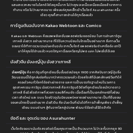
แสนสะดวกสบายในโลกดิจิตัลยุคนี้มาก ไม่ว่าคุณจะเหน็ดเหนื่อยเมื่อยล้าจากการ
ทำงาน หรือ ไม่ว่างมากขนาด เพียงแค่คุณคลิ๊กเข้าเว็บไซต์ Asurahunter ครั้ง
เดียว คุณก็สามารถอ่านได้ทุกเรื่องแล้ว
การ์ตูนต้นฉบับจาก Kakao Webtoon และ Comico
Kakao และ Webtoon คือแอพพลิเคชั่นแพลตฟอร์มยอดนิยม ในการอ่านการ์ตูน
เกาหลี มังฮวา อย่างมากมาย ทีได้รับความนิยมในไทยเป็นอย่างมาก ซึ่งทางเว็บ
ของเราได้ทำการรวบรวมมังงะต้นฉบับจากเว็บไซต์ แพลตฟอร์มต่างๆชื่อดัง เอาไว้
มาให้คุณได้อ่านแล้ว หมดปัญหาเรื่องเหรียญไม่พอ coin ไม่พอไปได้เลย
มังฮัวจีน มังงะญี่ปุ่น มังฮวาเกาหลี
มังงะญี่ปุ่น
คือ การ์ตูนที่ถูกเขียนขึ้นตั้งแต่สมัยยุค 1900 จากศิลปินชาวญี่ปุ่นซึ่ง
วัฒนธรรมนี้ได้ถูกส่งต่อกันมากว่าศตรวรรษแล้ว ด้วยสไตล์ที่มีเอกลักษณ์จึงทำให้
ครองใจคนทั่วโลกได้อย่างง่ายดาย และการเป็นบรรทัดฐานใหม่ในวงการ
อุตสาหกรรม การ์ตูน มังฮวาเกาหลี คือ การ์ตูนดิจิตัลที่ถูกเขียนโดยนักวาดชาว
เกาหลี ซึ่งมีสไตล์ภาพที่สวยการลงสีที่คมชัด เนื้อเรื่องที่เป็นเอกลักษณ์ทั้งย้อน
เวลา เกิดใหม่ และ ระบบ โดยปัจจุบันนิยมแพร่หลายอย่างมากมาย เป็นที่ชื่นชอบ
ของคนไทยเป็นอย่างมาก มังฮัวจีน คือ มังงะจีนที่เน้นไปที่การบำเพ็ญเพียร บำเพ็ญ
เซียน ระบบต่างๆ สู้กันจากโลกสู่ปรภพ พัฒนาได้อย่างไร้ขีดจำกัด
ข้อดี และ จุดเด่น ของ Asurahunter
เว็บไซต์ของเราเน้นคัดสรรค์แต่เรื่องคุณภาพเป็นจำนวนมาก ไม่ว่าจะทั้งจากยุค 90