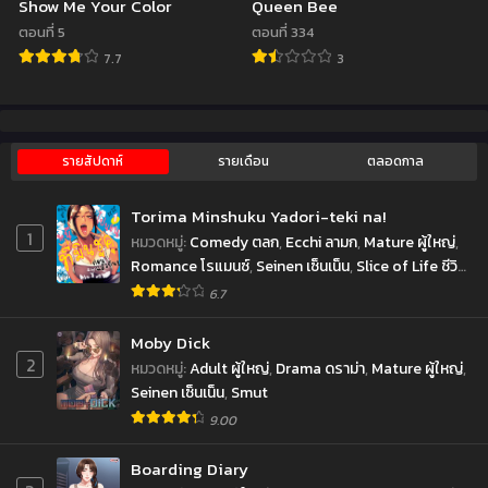
Show Me Your Color
Queen Bee
ตอนที่ 5
ตอนที่ 334
7.7
3
รายสัปดาห์
รายเดือน
ตลอดกาล
Torima Minshuku Yadori-teki na!
1
หมวดหมู่
:
Comedy ตลก
,
Ecchi ลามก
,
Mature ผู้ใหญ่
,
Romance โรแมนซ์
,
Seinen เซ็นเน็น
,
Slice of Life ชีวิต
ประจำวัน
6.7
Moby Dick
2
หมวดหมู่
:
Adult ผู้ใหญ่
,
Drama ดราม่า
,
Mature ผู้ใหญ่
,
Seinen เซ็นเน็น
,
Smut
9.00
Boarding Diary