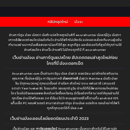
คลิปหลุดใหม่
มังงะ
อ่านการ์ตูน มังงะ มังฮวา มังฮัว แปลไทยสุดมันส์ที่ asurahunter มังงะญี่ปุ่น มังฮวา
เกาหลีอัพเดตก่อนใครว่องไวทันใจ อ่านได้ฟรีๆไม่เสียตัง แปลและลงโดยทีมงานผู้ขยัน
ทำงานอย่างบากบั่นเพื่อสรรหามังงะที่ดีที่สุด สนุกที่สุด และอัปเดตไวที่สุดให้ทุกท่านได้
อ่านก่อนใคร อ่านเร็ว อ่านฟรี ไม่มีกระตุกที่นี่ ที่ asurahunter
เว็บอ่านมังงะ อ่านการ์ตูนแปลไทย อัปเดตตอนล่าสุดใหม่ก่อน
ใครที่นี่ มังงะดอทเน็ต
Asurahunter.com เว็บอ่านการ์ตูน มังงะ มังฮวา ยอดนิยม แปลไทยโดยทีมงาน
คุณภาพ ทั้งมังงะญี่ปุ่น การ์ตูนเกาหลี
มังงะเกาหลี
มังฮวา Manhwa มังฮัว มังงะ
จีน มีทุกหมวดหมู่ ทุกแนวตั้งแต่ ต่างโลก เกิดใหม่ ระบบ แฟนตาซี เวทมนตร์
ดราม่า Yaoi Isekai BL โรแมนติก จอมยุทธ์ มูริม อ่านได้ที่นี่อัพเดทตอนใหม่ก่อน
ใคร โดยไม่ต้องลงแอพพลิเคชั่นหรือซื้อเหรียญ มีเรื่องดังๆที่สามารถให้คุณอ่านได้
ทุกเรื่อง อ่านได้ฟรีตลอด 24 ชั่วโมง ไม่ว่าจะบนอุปกรณ์ใดก็ตามทั้ง android IOS
แท็บเล็ต PC คอมพิวเตอร์ สามารถอ่านการ์ตูน อ่านมังงะ แปลไทย ตอนใหม่ๆได้ฟรี
ทุกที่ทุกเวลาได้ที่ มังงะ.net
เว็บอ่านมังงะออนไลน์ยอดนิยมประจำปี 2023
เว็บอ่านมังงะ และ
การ์ตูนออนไลน์
Asurahunter นั้นเหมาะสำหรับใช้ในการอ่า