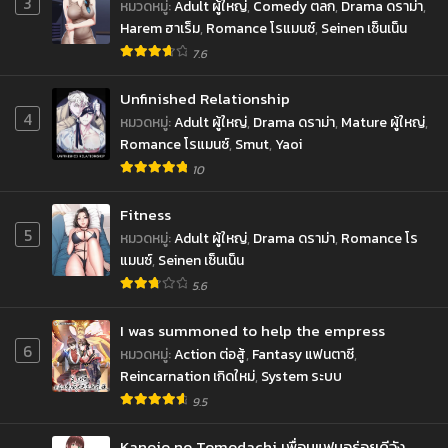
3
หมวดหมู่
:
Adult ผู้ใหญ่
,
Comedy ตลก
,
Drama ดราม่า
,
Harem ฮาเร็ม
,
Romance โรแมนซ์
,
Seinen เซ็นเน็น
7.6
Unfinished Relationship
4
หมวดหมู่
:
Adult ผู้ใหญ่
,
Drama ดราม่า
,
Mature ผู้ใหญ่
,
Romance โรแมนซ์
,
Smut
,
Yaoi
10
Fitness
5
หมวดหมู่
:
Adult ผู้ใหญ่
,
Drama ดราม่า
,
Romance โร
แมนซ์
,
Seinen เซ็นเน็น
5.6
I was summoned to help the empress
6
หมวดหมู่
:
Action ต่อสู้
,
Fantasy แฟนตาซี
,
Reincarnation เกิดใหม่
,
System ระบบ
9.5
Kanojo no Tomodachi เพื่อนแฟนอร่อยดีจัง