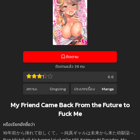
ติดตาม
ติดตามแล้ว 39 คน
6.6
สถานะ
Ongoing
ประเภทเรื่อง
Manga
My Friend Came Back From the Future to
Fuck Me
หรือเรียกอีกชื่อว่า
10年前から挿れて欲しくて。～純真ギャルは未来から来た幼馴染～,
Bạn tôi trở về từ tương lai và mần tôi!, Koimusubi Paradox, My