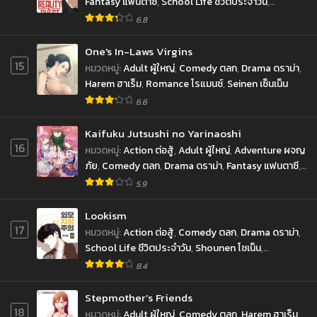
Fantasy แฟนตาซี
,
School Life ชีวิตประจำวัน
,
Shounen โชเน็น
6.8
One's In-Laws Virgins
15
หมวดหมู่
:
Adult ผู้ใหญ่
,
Comedy ตลก
,
Drama ดราม่า
,
Harem ฮาเร็ม
,
Romance โรแมนซ์
,
Seinen เซ็นเน็น
6.6
Kaifuku Jutsushi no Yarinaoshi
16
หมวดหมู่
:
Action ต่อสู้
,
Adult ผู้ใหญ่
,
Adventure ผจญ
ภัย
,
Comedy ตลก
,
Drama ดราม่า
,
Fantasy แฟนตาซี
,
Harem ฮาเร็ม
,
Mature ผู้ใหญ่
,
Seinen เซ็นเน็น
5.9
Lookism
17
หมวดหมู่
:
Action ต่อสู้
,
Comedy ตลก
,
Drama ดราม่า
,
School Life ชีวิตประจำวัน
,
Shounen โชเน็น
,
Supernatural เหนือธรรมชาติ
8.4
Stepmother’s Friends
18
หมวดหมู่
:
Adult ผู้ใหญ่
,
Comedy ตลก
,
Harem ฮาเร็ม
,