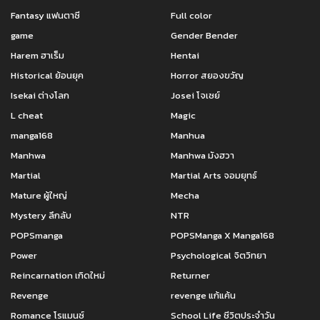
Fantasy แฟนตาซี
Full color
game
Gender Bender
Harem ฮาเร็ม
Hentai
Historical ย้อนยุค
Horror สยองขวัญ
Isekai ต่างโลก
Josei โจเซย์
L cheat
Magic
manga168
Manhua
Manhwa
Manhwa มังฮวา
Martial
Martial Arts จอมยุทธ์
Mature ผู้ใหญ่
Mecha
Mystery ลึกลับ
NTR
POPSmanga
POPSManga X Manga168
Power
Psychological จิตวิทยา
Reincarnation เกิดใหม่
Returner
Revenge
revenge แก้แค้น
Romance โรแมนซ์
School Life ชีวิตประจำวัน