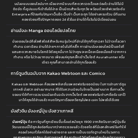
นมังงะแบบออนไลน์มาก เนื่องจากมีระบบที่สะดวกรวดเร็วและว่องไว อ่านได้ไม่มี
ติดขัด ทั้งรูปแบบที่เข้าถึงได้ง่าย เป็นมิตรสำหรับทุกวัย พร้อมด้วยเซิฟเวอร์ระดับ
Enterprise ที่ป้องกันปัญหาเว็บอืด เว็บช้า เว็บกระตุก ได้อย่างครบถ้วน มีทีมงาน
คอยช่วยแก้ไขปัญหาตลอด 24 ชั่วโมง อ่านได้ทั้งวันไม่มีเบื่อแน่นอน
อ่านมังงะ Manga ออนไลน์แปลไทย
ม้งงะออนไลน์คือไลฟ์สไตล์สำหรับคนรุ่นใหม่ที่อ่านได้ทุกที่ทุกเวลา ไม่ว่าจะทั้งเวลา
ทำงาน เวลาเรียน อ่านได้ง่ายๆภายในไม่กี่คลิ๊ก การอ่านมังงะออนไลน์เป็นอะไรที่
แสนสะดวกสบายในโลกดิจิตัลยุคนี้มาก ไม่ว่าคุณจะเหน็ดเหนื่อยเมื่อยล้าจากการ
ทำงาน หรือ ไม่ว่างมากขนาด เพียงแค่คุณคลิ๊กเข้าเว็บไซต์ Asurahunter ครั้ง
เดียว คุณก็สามารถอ่านได้ทุกเรื่องแล้ว
การ์ตูนต้นฉบับจาก Kakao Webtoon และ Comico
Kakao และ Webtoon คือแอพพลิเคชั่นแพลตฟอร์มยอดนิยม ในการอ่านการ์ตูน
เกาหลี มังฮวา อย่างมากมาย ทีได้รับความนิยมในไทยเป็นอย่างมาก ซึ่งทางเว็บ
ของเราได้ทำการรวบรวมมังงะต้นฉบับจากเว็บไซต์ แพลตฟอร์มต่างๆชื่อดัง เอาไว้
มาให้คุณได้อ่านแล้ว หมดปัญหาเรื่องเหรียญไม่พอ coin ไม่พอไปได้เลย
มังฮัวจีน มังงะญี่ปุ่น มังฮวาเกาหลี
มังงะญี่ปุ่น
คือ การ์ตูนที่ถูกเขียนขึ้นตั้งแต่สมัยยุค 1900 จากศิลปินชาวญี่ปุ่นซึ่ง
วัฒนธรรมนี้ได้ถูกส่งต่อกันมากว่าศตรวรรษแล้ว ด้วยสไตล์ที่มีเอกลักษณ์จึงทำให้
ครองใจคนทั่วโลกได้อย่างง่ายดาย และการเป็นบรรทัดฐานใหม่ในวงการ
อุตสาหกรรม การ์ตูน มังฮวาเกาหลี คือ การ์ตูนดิจิตัลที่ถูกเขียนโดยนักวาดชาว