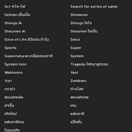
Sci-fi ไซ-ไฟ
Search for series of same
Seinen เซ็นเน็น
Shotacon
Shoujo Ai
Shoujo โชโจ
Shounen Ai
Shounen โชเน็น
Slice of Life ชีวิตประจำวัน
Smut
Sports
Super
Supernatural เหนือธรรมชาติ
System
System ระบบ
Tragedy โศกนาฏกรรม
Webtoons
Yaoi
Yuri
Zombies
ดราม่า
ต่างโลก
พระเอกหล่อ
พระเอกเทพ
ฮาเร็ม
เกม
เกิดใหม่
แฟนตาซี
แฟนตาซีเกม
แอ็คชั่น
โรแมนติก