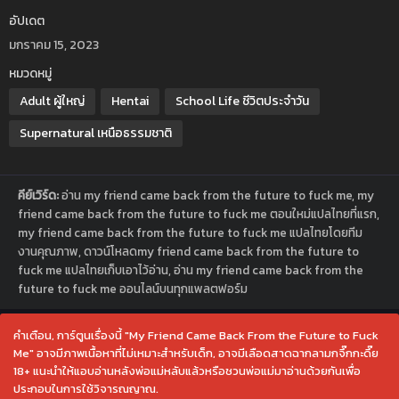
อัปเดต
มกราคม 15, 2023
หมวดหมู่
Adult ผู้ใหญ่
Hentai
School Life ชีวิตประจำวัน
Supernatural เหนือธรรมชาติ
คีย์เวิร์ด:
อ่าน my friend came back from the future to fuck me, my
friend came back from the future to fuck me ตอนใหม่แปลไทยที่แรก,
my friend came back from the future to fuck me แปลไทยโดยทีม
งานคุณภาพ, ดาวน์โหลดmy friend came back from the future to
fuck me แปลไทยเก็บเอาไว้อ่าน, อ่าน my friend came back from the
future to fuck me ออนไลน์บนทุกแพลตฟอร์ม
คำเตือน, การ์ตูนเรื่องนี้ "My Friend Came Back From the Future to Fuck
Me" อาจมีภาพเนื้อหาที่ไม่เหมาะสำหรับเด็ก, อาจมีเลือดสาดฉากลามกจึ๊กกะดึ๊ย
18+ แนะนำให้แอบอ่านหลังพ่อแม่หลับแล้วหรือชวนพ่อแม่มาอ่านด้วยกันเพื่อ
ประกอบในการใช้วิจารณญาณ.