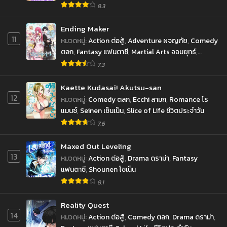
8.3
Ending Maker
11
หมวดหมู่
:
Action ต่อสู้
,
Adventure ผจญภัย
,
Comedy
ตลก
,
Fantasy แฟนตาซี
,
Martial Arts จอมยุทธ์
,
Romance โรแมนซ์
,
Sci-fi ไซ-ไฟ
,
Shounen โชเน็น
7.3
Kaette Kudasai! Akutsu-san
12
หมวดหมู่
:
Comedy ตลก
,
Ecchi ลามก
,
Romance โร
แมนซ์
,
Seinen เซ็นเน็น
,
Slice of Life ชีวิตประจำวัน
7.6
Maxed Out Leveling
13
หมวดหมู่
:
Action ต่อสู้
,
Drama ดราม่า
,
Fantasy
แฟนตาซี
,
Shounen โชเน็น
8.1
Reality Quest
14
หมวดหมู่
:
Action ต่อสู้
,
Comedy ตลก
,
Drama ดราม่า
,