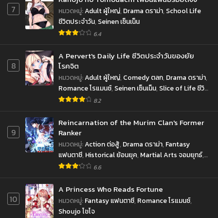
7
หมวดหมู่
:
Adult ผู้ใหญ่
,
Drama ดราม่า
,
School Life
ชีวิตประจำวัน
,
Seinen เซ็นเน็น
6.4
A Pervert's Daily Life ชีวิตประจำวันของยัย
8
โรคจิต
หมวดหมู่
:
Adult ผู้ใหญ่
,
Comedy ตลก
,
Drama ดราม่า
,
Romance โรแมนซ์
,
Seinen เซ็นเน็น
,
Slice of Life ชีวิต
ประจำวัน
8.2
Reincarnation of the Murim Clan's Former
9
Ranker
หมวดหมู่
:
Action ต่อสู้
,
Drama ดราม่า
,
Fantasy
แฟนตาซี
,
Historical ย้อนยุค
,
Martial Arts จอมยุทธ์
,
Shounen โชเน็น
6.6
A Princess Who Reads Fortune
10
หมวดหมู่
:
Fantasy แฟนตาซี
,
Romance โรแมนซ์
,
Shoujo โชโจ