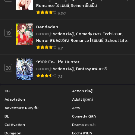
Romance โรแมนซ์
,
Seinen เซ็นเน็น
9.00
Dandadan
19
หมวดหมู่
:
Action ต่อสู้
,
Comedy ตลก
,
Ecchi ลามก
,
Horror สยองขวัญ
,
Romance โรแมนซ์
,
School Life
ชีวิตประจำวัน
,
Sci-fi ไซ-ไฟ
,
Shounen โชเน็น
,
8.2
Supernatural เหนือธรรมชาติ
990k Ex-Life Hunter
20
หมวดหมู่
:
Action ต่อสู้
,
Fantasy แฟนตาซี
7.3
18+
Action ต่อสู้
Adaptation
Adult ผู้ใหญ่
Adventure ผจญภัย
Arts
BL
Comedy ตลก
Cultivation
Drama ดราม่า
Dungeon
Ecchi ลามก