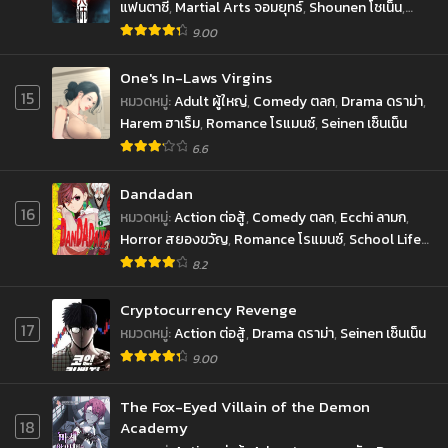
แฟนตาซี
,
Martial Arts จอมยุทธ์
,
Shounen โชเน็น
,
Supernatural เหนือธรรมชาติ
9.00
ตอนที่ 112
ตอนที่ 111
กรกฎาคม 31, 2022
กรกฎาคม 30, 2022
One's In-Laws Virgins
15
ตอนที่ 110
ตอนที่ 109
หมวดหมู่
:
Adult ผู้ใหญ่
,
Comedy ตลก
,
Drama ดราม่า
,
กรกฎาคม 30, 2022
กรกฎาคม 30, 2022
Harem ฮาเร็ม
,
Romance โรแมนซ์
,
Seinen เซ็นเน็น
6.6
ตอนที่ 108
ตอนที่ 107
กรกฎาคม 30, 2022
กรกฎาคม 30, 2022
Dandadan
16
หมวดหมู่
:
Action ต่อสู้
,
Comedy ตลก
,
Ecchi ลามก
,
ตอนที่ 106
ตอนที่ 105
Horror สยองขวัญ
,
Romance โรแมนซ์
,
School Life
กรกฎาคม 29, 2022
กรกฎาคม 28, 2022
ชีวิตประจำวัน
,
Sci-fi ไซ-ไฟ
,
Shounen โชเน็น
,
8.2
Supernatural เหนือธรรมชาติ
ตอนที่ 104
ตอนที่ 103
Cryptocurrency Revenge
กรกฎาคม 28, 2022
กรกฎาคม 27, 2022
17
หมวดหมู่
:
Action ต่อสู้
,
Drama ดราม่า
,
Seinen เซ็นเน็น
ตอนที่ 102
ตอนที่ 101
9.00
กรกฎาคม 27, 2022
กรกฎาคม 15, 2022
The Fox-Eyed Villain of the Demon
ตอนที่ 100
ตอนที่ 99
18
Academy
กรกฎาคม 5, 2022
เมษายน 7, 2022