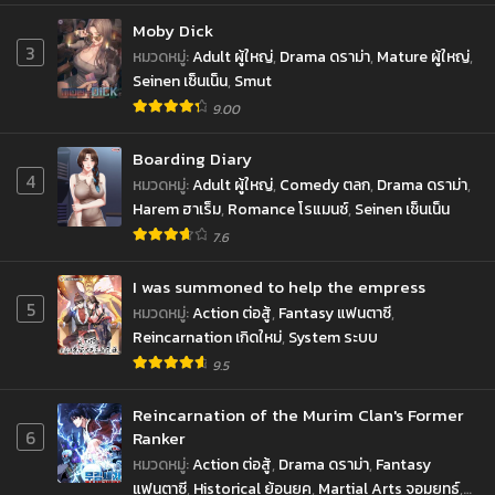
พฤษภาคม 22, 2023
พฤษภาคม 13, 2023
Moby Dick
3
หมวดหมู่
:
Adult ผู้ใหญ่
,
Drama ดราม่า
,
Mature ผู้ใหญ่
,
ตอนที่ 154
ตอนที่ 153
Seinen เซ็นเน็น
,
Smut
เมษายน 28, 2023
เมษายน 21, 2023
9.00
ตอนที่ 152
ตอนที่ 151
Boarding Diary
เมษายน 14, 2023
มีนาคม 17, 2023
4
หมวดหมู่
:
Adult ผู้ใหญ่
,
Comedy ตลก
,
Drama ดราม่า
,
ตอนที่ 150
ตอนที่ 149
Harem ฮาเร็ม
,
Romance โรแมนซ์
,
Seinen เซ็นเน็น
มีนาคม 11, 2023
มีนาคม 4, 2023
7.6
ตอนที่ 148
ตอนที่ 147
I was summoned to help the empress
กุมภาพันธ์ 24, 2023
กุมภาพันธ์ 12, 2023
5
หมวดหมู่
:
Action ต่อสู้
,
Fantasy แฟนตาซี
,
Reincarnation เกิดใหม่
,
System ระบบ
ตอนที่ 146
ตอนที่ 145
มกราคม 29, 2023
9.5
มกราคม 21, 2023
ตอนที่ 144
ตอนที่ 143
Reincarnation of the Murim Clan's Former
6
มกราคม 15, 2023
Ranker
มกราคม 8, 2023
หมวดหมู่
:
Action ต่อสู้
,
Drama ดราม่า
,
Fantasy
ตอนที่ 142
ตอนที่ 141
แฟนตาซี
,
Historical ย้อนยุค
,
Martial Arts จอมยุทธ์
,