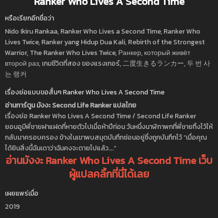
Ranker Who Lives A Second Time
หรือเรียกอีกชื่อว่า
Nido Ikiru Rankaa, Ranker Who Lives a Second Time, Ranker Who
Lives Twice, Ranker yang Hidup Dua Kali, Rebirth of the Strongest
Warrior, The Ranker Who Lives Twice, Ранкер, который живёт
второй раз, เกมชีวิตที่สอง ของแรงเกอร์, 二度生きるランカー, 두 번 사
는 랭커
เรื่องย่อแบบขอสั้นๆ Ranker Who Lives A Second Time
อ่านการ์ตูน มังงะ Second Life Ranker แปลไทย
เรื่องย่อ Ranker Who Lives A Second Time / Second Life Ranker
ยอนอูมีพี่ชายฝาแฝดที่หายตัวไปเมื่อห้าปีก่อน วันหนึ่งนาฬิกาพกที่พี่ชายทิ้งไว้ให้
กลับมาครอบครอง ข้างในเขาพบสมุดบันทึกซ่อนอยู่ซึ่งถูกบันทึกไว้ “เมื่อคุณ
ได้ยินสิ่งนี้ฉันเดาว่าฉันคงจะตายไปแล้ว….”
อ่านมังงะ Ranker Who Lives A Second Time เว็บ
ผู้แปลคลิ้กที่นี่ได้เลย
เผยแพร่เมื่อ
2019