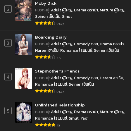
ตอนที่ 43
Moby Dick
ตอนที่ 42
2
ตุลาคม 11, 2022
ตุลาคม 10, 2022
หมวดหมู่
:
Adult ผู้ใหญ่
,
Drama ดราม่า
,
Mature ผู้ใหญ่
,
Seinen เซ็นเน็น
,
Smut
ตอนที่ 41
ตอนที่ 40
9.00
ตุลาคม 3, 2022
ตุลาคม 2, 2022
Boarding Diary
ตอนที่ 39
ตอนที่ 38
3
หมวดหมู่
:
Adult ผู้ใหญ่
,
Comedy ตลก
,
Drama ดราม่า
,
ตุลาคม 1, 2022
ตุลาคม 1, 2022
Harem ฮาเร็ม
,
Romance โรแมนซ์
,
Seinen เซ็นเน็น
ตอนที่ 37
ตอนที่ 36
7.6
ตุลาคม 1, 2022
ตุลาคม 1, 2022
Stepmother’s Friends
ตอนที่ 35
ตอนที่ 34
4
หมวดหมู่
:
Adult ผู้ใหญ่
,
Comedy ตลก
,
Harem ฮาเร็ม
,
ตุลาคม 1, 2022
ตุลาคม 1, 2022
Romance โรแมนซ์
,
Seinen เซ็นเน็น
9.00
ตอนที่ 33
ตอนที่ 32
ตุลาคม 1, 2022
ตุลาคม 1, 2022
Unfinished Relationship
5
หมวดหมู่
:
Adult ผู้ใหญ่
,
Drama ดราม่า
,
Mature ผู้ใหญ่
,
ตอนที่ 31
ตอนที่ 30
Romance โรแมนซ์
,
Smut
,
Yaoi
ตุลาคม 1, 2022
ตุลาคม 1, 2022
10