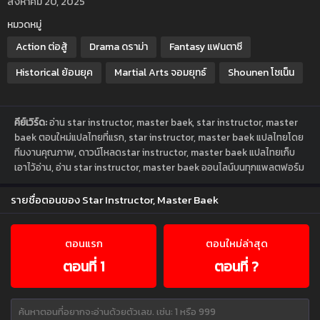
สิงหาคม 20, 2025
หมวดหมู่
Action ต่อสู้
Drama ดราม่า
Fantasy แฟนตาซี
Historical ย้อนยุค
Martial Arts จอมยุทธ์
Shounen โชเน็น
คีย์เวิร์ด:
อ่าน star instructor, master baek, star instructor, master
baek ตอนใหม่แปลไทยที่แรก, star instructor, master baek แปลไทยโดย
ทีมงานคุณภาพ, ดาวน์โหลดstar instructor, master baek แปลไทยเก็บ
เอาไว้อ่าน, อ่าน star instructor, master baek ออนไลน์บนทุกแพลตฟอร์ม
รายชื่อตอนของ Star Instructor, Master Baek
ตอนแรก
ตอนใหม่ล่าสุด
ตอนที่ 1
ตอนที่ ?