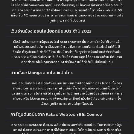
ดราม่า Yaoi Isekai BL โรแมนติก จอมยุทธ์ มูริม อ่านได้ที่นี่อัพเดทตอนใหม่ก่อน
ใคร โดยไม่ต้องลงแอพพลิเคชั่นหรือซื้อเหรียญ มีเรื่องดังๆที่สามารถให้คุณอ่านได้
ทุกเรื่อง อ่านได้ฟรีตลอด 24 ชั่วโมง ไม่ว่าจะบนอุปกรณ์ใดก็ตามทั้ง android IOS
แท็บเล็ต PC คอมพิวเตอร์ สามารถอ่านการ์ตูน อ่านมังงะ แปลไทย ตอนใหม่ๆได้ฟรี
ทุกที่ทุกเวลาได้ที่ มังงะ.net
เว็บอ่านมังงะออนไลน์ยอดนิยมประจำปี 2023
เว็บอ่านมังงะ และ
การ์ตูนออนไลน์
Asurahunter นั้นเหมาะสำหรับใช้ในการอ่า
นมังงะแบบออนไลน์มาก เนื่องจากมีระบบที่สะดวกรวดเร็วและว่องไว อ่านได้ไม่มี
ติดขัด ทั้งรูปแบบที่เข้าถึงได้ง่าย เป็นมิตรสำหรับทุกวัย พร้อมด้วยเซิฟเวอร์ระดับ
Enterprise ที่ป้องกันปัญหาเว็บอืด เว็บช้า เว็บกระตุก ได้อย่างครบถ้วน มีทีมงาน
คอยช่วยแก้ไขปัญหาตลอด 24 ชั่วโมง อ่านได้ทั้งวันไม่มีเบื่อแน่นอน
อ่านมังงะ Manga ออนไลน์แปลไทย
ม้งงะออนไลน์คือไลฟ์สไตล์สำหรับคนรุ่นใหม่ที่อ่านได้ทุกที่ทุกเวลา ไม่ว่าจะทั้งเวลา
ทำงาน เวลาเรียน อ่านได้ง่ายๆภายในไม่กี่คลิ๊ก การอ่านมังงะออนไลน์เป็นอะไรที่
แสนสะดวกสบายในโลกดิจิตัลยุคนี้มาก ไม่ว่าคุณจะเหน็ดเหนื่อยเมื่อยล้าจากการ
ทำงาน หรือ ไม่ว่างมากขนาด เพียงแค่คุณคลิ๊กเข้าเว็บไซต์ Asurahunter ครั้ง
เดียว คุณก็สามารถอ่านได้ทุกเรื่องแล้ว
การ์ตูนต้นฉบับจาก Kakao Webtoon และ Comico
Kakao และ Webtoon คือแอพพลิเคชั่นแพลตฟอร์มยอดนิยม ในการอ่านการ์ตูน
เกาหลี มังฮวา อย่างมากมาย ทีได้รับความนิยมในไทยเป็นอย่างมาก ซึ่งทางเว็บ