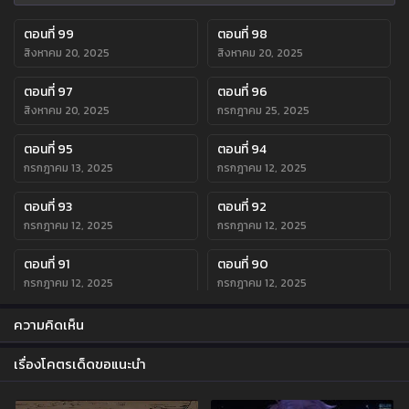
ตอนที่ 99
ตอนที่ 98
สิงหาคม 20, 2025
สิงหาคม 20, 2025
ตอนที่ 97
ตอนที่ 96
สิงหาคม 20, 2025
กรกฎาคม 25, 2025
ตอนที่ 95
ตอนที่ 94
กรกฎาคม 13, 2025
กรกฎาคม 12, 2025
ตอนที่ 93
ตอนที่ 92
กรกฎาคม 12, 2025
กรกฎาคม 12, 2025
ตอนที่ 91
ตอนที่ 90
กรกฎาคม 12, 2025
กรกฎาคม 12, 2025
ตอนที่ 89
ตอนที่ 88
ความคิดเห็น
มิถุนายน 9, 2024
พฤษภาคม 2, 2024
เรื่องโคตรเด็ดขอแนะนำ
ตอนที่ 87
ตอนที่ 86
เมษายน 27, 2024
เมษายน 27, 2024