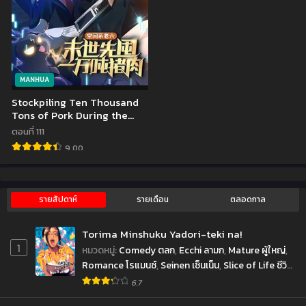
ตอนที่ 57
ตอนที่ 56
มกราคม 11, 2023
มกราคม 10, 2023
ตอนที่ 55
ตอนที่ 54
มกราคม 8, 2023
มกราคม 6, 2023
MANHUA
ตอนที่ 53
ตอนที่ 52
Stockpiling Ten Thousand
มกราคม 5, 2023
มกราคม 5, 2023
Tons of Pork During the
Apocalypse
ตอนที่ 111
ตอนที่ 51
ตอนที่ 50
9.00
มกราคม 4, 2023
พฤศจิกายน 12, 2022
ตอนที่ 49
ตอนที่ 48
พฤศจิกายน 5, 2022
พฤศจิกายน 3, 2022
รายสัปดาห์
รายเดือน
ตลอดกาล
ตอนที่ 47
ตอนที่ 46
Torima Minshuku Yadori-teki na!
ตุลาคม 30, 2022
ตุลาคม 27, 2022
1
หมวดหมู่
:
Comedy ตลก
,
Ecchi ลามก
,
Mature ผู้ใหญ่
,
Romance โรแมนซ์
,
Seinen เซ็นเน็น
,
Slice of Life ชีวิต
ตอนที่ 45
ตอนที่ 44
ประจำวัน
6.7
ตุลาคม 19, 2022
ตุลาคม 18, 2022