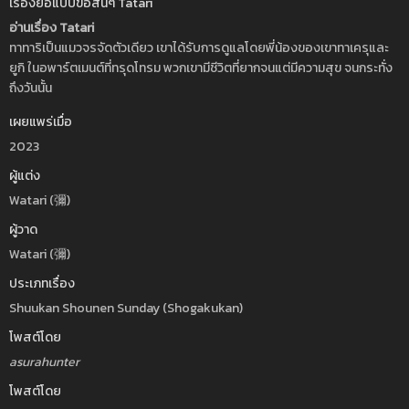
เรื่องย่อแบบขอสั้นๆ Tatari
อ่านเรื่อง Tatari
ทาทาริเป็นแมวจรจัดตัวเดียว เขาได้รับการดูแลโดยพี่น้องของเขาทาเครุและ
ยูกิ ในอพาร์ตเมนต์ที่ทรุดโทรม พวกเขามีชีวิตที่ยากจนแต่มีความสุข จนกระทั่ง
ถึงวันนั้น
เผยแพร่เมื่อ
2023
ผู้แต่ง
Watari (彌)
ผู้วาด
Watari (彌)
ประเภทเรื่อง
Shuukan Shounen Sunday (Shogakukan)
โพสต์โดย
asurahunter
โพสต์โดย