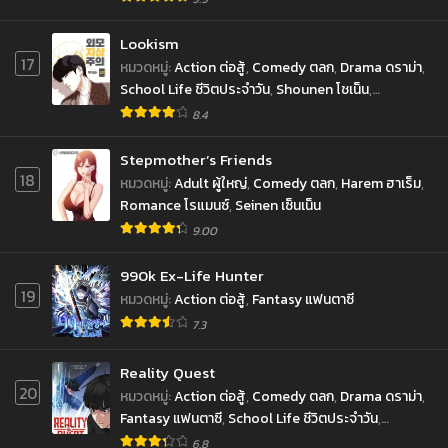
โชเน็น
Lookism
17
หมวดหมู่
:
Action ต่อสู้
,
Comedy ตลก
,
Drama ดราม่า
,
School Life ชีวิตประจำวัน
,
Shounen โชเน็น
,
Supernatural เหนือธรรมชาติ
8.4
Stepmother’s Friends
18
หมวดหมู่
:
Adult ผู้ใหญ่
,
Comedy ตลก
,
Harem ฮาเร็ม
,
Romance โรแมนซ์
,
Seinen เซ็นเน็น
9.00
990k Ex-Life Hunter
19
หมวดหมู่
:
Action ต่อสู้
,
Fantasy แฟนตาซี
7.3
Reality Quest
20
หมวดหมู่
:
Action ต่อสู้
,
Comedy ตลก
,
Drama ดราม่า
,
Fantasy แฟนตาซี
,
School Life ชีวิตประจำวัน
,
Shounen โชเน็น
6.8