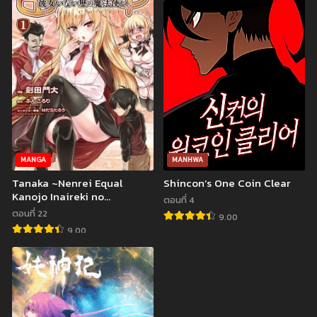
MANGA
MANHWA
Tanaka ~Nenrei Equal
Shincon’s One Coin Clear
Kanojo Inaireki no
ตอนที่ 4
Mahoutsukai~ ยอดชายนาย
ตอนที่ 22
9.00
ทานากะ การผจญภัยของจอม
9.00
เวทหน้าเหียกไร้สาวแล