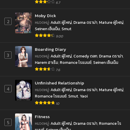
ประจำวัน
6.7
Moby Dick
2
หมวดหมู่
:
Adult ผู้ใหญ่
,
Drama ดราม่า
,
Mature ผู้ใหญ่
,
Seinen เซ็นเน็น
,
Smut
9.00
Boarding Diary
3
หมวดหมู่
:
Adult ผู้ใหญ่
,
Comedy ตลก
,
Drama ดราม่า
,
Harem ฮาเร็ม
,
Romance โรแมนซ์
,
Seinen เซ็นเน็น
7.6
Unfinished Relationship
4
หมวดหมู่
:
Adult ผู้ใหญ่
,
Drama ดราม่า
,
Mature ผู้ใหญ่
,
Romance โรแมนซ์
,
Smut
,
Yaoi
10
Fitness
5
หมวดหมู่
:
Adult ผู้ใหญ่
,
Drama ดราม่า
,
Romance โร
แมนซ์
,
Seinen เซ็นเน็น