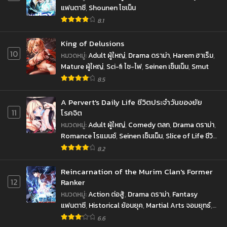
แฟนตาซี
,
Shounen โชเน็น
8.1
King of Delusions
10
หมวดหมู่
:
Adult ผู้ใหญ่
,
Drama ดราม่า
,
Harem ฮาเร็ม
,
Mature ผู้ใหญ่
,
Sci-fi ไซ-ไฟ
,
Seinen เซ็นเน็น
,
Smut
8.5
A Pervert's Daily Life ชีวิตประจำวันของยัย
11
โรคจิต
หมวดหมู่
:
Adult ผู้ใหญ่
,
Comedy ตลก
,
Drama ดราม่า
,
Romance โรแมนซ์
,
Seinen เซ็นเน็น
,
Slice of Life ชีวิต
ประจำวัน
8.2
Reincarnation of the Murim Clan's Former
12
Ranker
หมวดหมู่
:
Action ต่อสู้
,
Drama ดราม่า
,
Fantasy
แฟนตาซี
,
Historical ย้อนยุค
,
Martial Arts จอมยุทธ์
,
Shounen โชเน็น
6.6