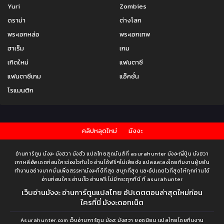
Yuri
Zombies
ดราม่า
ต่างโลก
พระเอกหล่อ
พระเอกเทพ
ฮาเร็ม
เกม
เกิดใหม่
แฟนตาซี
แฟนตาซีเกม
แอ็คชั่น
โรแมนติก
คลิปหลุดใหม่
มังงะ
อ่านการ์ตูน มังงะ มังฮวา มังฮัว แปลไทยสุดมันส์ที่ asurahunter มังงะญี่ปุ่น มังฮวา
เกาหลีอัพเดตก่อนใครว่องไวทันใจ อ่านได้ฟรีๆไม่เสียตัง แปลและลงโดยทีมงานผู้ขยัน
ทำงานอย่างบากบั่นเพื่อสรรหามังงะที่ดีที่สุด สนุกที่สุด และอัปเดตไวที่สุดให้ทุกท่านได้
อ่านก่อนใคร อ่านเร็ว อ่านฟรี ไม่มีกระตุกที่นี่ ที่ asurahunter
เว็บอ่านมังงะ อ่านการ์ตูนแปลไทย อัปเดตตอนล่าสุดใหม่ก่อน
ใครที่นี่ มังงะดอทเน็ต
Asurahunter.com เว็บอ่านการ์ตูน มังงะ มังฮวา ยอดนิยม แปลไทยโดยทีมงาน