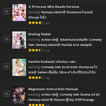
A Princess Who Reads Fortune
13
หมวดหมู่
:
Fantasy แฟนตาซี
,
Romance โรแมนซ์
,
Shoujo โชโจ
8.3
Ending Maker
14
หมวดหมู่
:
Action ต่อสู้
,
Adventure ผจญภัย
,
Comedy
ตลก
,
Fantasy แฟนตาซี
,
Martial Arts จอมยุทธ์
,
Romance โรแมนซ์
,
Sci-fi ไซ-ไฟ
,
Shounen โชเน็น
7.3
Kaette Kudasai! Akutsu-san
15
หมวดหมู่
:
Comedy ตลก
,
Ecchi ลามก
,
Romance โร
แมนซ์
,
Seinen เซ็นเน็น
,
Slice of Life ชีวิตประจำวัน
7.6
Regressor Instruction Manual
16
หมวดหมู่
:
Action ต่อสู้
,
Comedy ตลก
,
Drama ดราม่า
,
Fantasy แฟนตาซี
,
Mature ผู้ใหญ่
,
POPSmanga
,
Psychological จิตวิทยา
,
Seinen เซ็นเน็น
,
Shounen
9.9