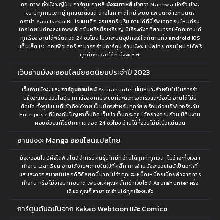
คุณภาพ ทั้งมังงะญี่ปุ่น การ์ตูนเกาหลี
มังงะเกาหลี
มังฮวา Manhwa มังฮัว มังงะ
จีน มีทุกหมวดหมู่ ทุกแนวตั้งแต่ ต่างโลก เกิดใหม่ ระบบ แฟนตาซี เวทมนตร์
ดราม่า Yaoi Isekai BL โรแมนติก จอมยุทธ์ มูริม อ่านได้ที่นี่อัพเดทตอนใหม่ก่อน
ใคร โดยไม่ต้องลงแอพพลิเคชั่นหรือซื้อเหรียญ มีเรื่องดังๆที่สามารถให้คุณอ่านได้
ทุกเรื่อง อ่านได้ฟรีตลอด 24 ชั่วโมง ไม่ว่าจะบนอุปกรณ์ใดก็ตามทั้ง android IOS
แท็บเล็ต PC คอมพิวเตอร์ สามารถอ่านการ์ตูน อ่านมังงะ แปลไทย ตอนใหม่ๆได้ฟรี
ทุกที่ทุกเวลาได้ที่ มังงะ.net
เว็บอ่านมังงะออนไลน์ยอดนิยมประจำปี 2023
เว็บอ่านมังงะ และ
การ์ตูนออนไลน์
Asurahunter นั้นเหมาะสำหรับใช้ในการอ่า
นมังงะแบบออนไลน์มาก เนื่องจากมีระบบที่สะดวกรวดเร็วและว่องไว อ่านได้ไม่มี
ติดขัด ทั้งรูปแบบที่เข้าถึงได้ง่าย เป็นมิตรสำหรับทุกวัย พร้อมด้วยเซิฟเวอร์ระดับ
Enterprise ที่ป้องกันปัญหาเว็บอืด เว็บช้า เว็บกระตุก ได้อย่างครบถ้วน มีทีมงาน
คอยช่วยแก้ไขปัญหาตลอด 24 ชั่วโมง อ่านได้ทั้งวันไม่มีเบื่อแน่นอน
อ่านมังงะ Manga ออนไลน์แปลไทย
ม้งงะออนไลน์คือไลฟ์สไตล์สำหรับคนรุ่นใหม่ที่อ่านได้ทุกที่ทุกเวลา ไม่ว่าจะทั้งเวลา
ทำงาน เวลาเรียน อ่านได้ง่ายๆภายในไม่กี่คลิ๊ก การอ่านมังงะออนไลน์เป็นอะไรที่
แสนสะดวกสบายในโลกดิจิตัลยุคนี้มาก ไม่ว่าคุณจะเหน็ดเหนื่อยเมื่อยล้าจากการ
ทำงาน หรือ ไม่ว่างมากขนาด เพียงแค่คุณคลิ๊กเข้าเว็บไซต์ Asurahunter ครั้ง
เดียว คุณก็สามารถอ่านได้ทุกเรื่องแล้ว
การ์ตูนต้นฉบับจาก Kakao Webtoon และ Comico