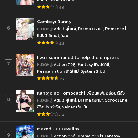
5.6
Camboy: Bunny
6
หมวดหมู่
:
Adult ผู้ใหญ่
,
Drama ดราม่า
,
Romance โร
แมนซ์
,
Smut
,
Yaoi
8.8
I was summoned to help the empress
7
หมวดหมู่
:
Action ต่อสู้
,
Fantasy แฟนตาซี
,
Reincarnation เกิดใหม่
,
System ระบบ
9.5
Kanojo no Tomodachi เพื่อนแฟนอร่อยดีจัง
8
หมวดหมู่
:
Adult ผู้ใหญ่
,
Drama ดราม่า
,
School Life
ชีวิตประจำวัน
,
Seinen เซ็นเน็น
6.4
Maxed Out Leveling
9
หมวดหมู่
:
Action ต่อสู้
,
Drama ดราม่า
,
Fantasy