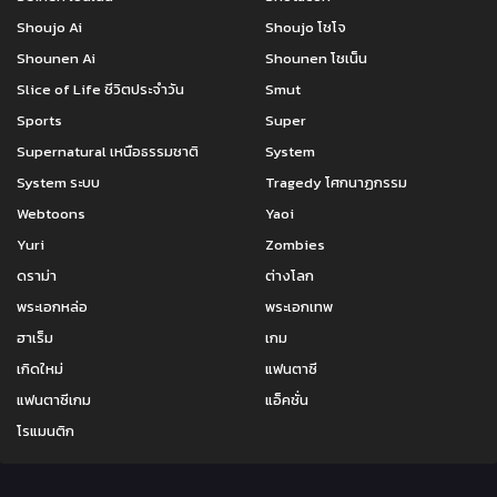
Shoujo Ai
Shoujo โชโจ
Shounen Ai
Shounen โชเน็น
Slice of Life ชีวิตประจำวัน
Smut
Sports
Super
Supernatural เหนือธรรมชาติ
System
System ระบบ
Tragedy โศกนาฏกรรม
Webtoons
Yaoi
Yuri
Zombies
ดราม่า
ต่างโลก
พระเอกหล่อ
พระเอกเทพ
ฮาเร็ม
เกม
เกิดใหม่
แฟนตาซี
แฟนตาซีเกม
แอ็คชั่น
โรแมนติก