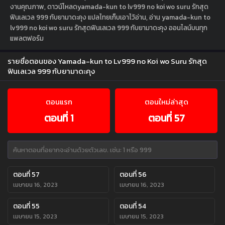
งานคุณภาพ, ดาวน์โหลดyamada-kun to lv999 no koi wo suru รักสุด
ฟินเลเวล 999 กับยามาดะคุง แปลไทยเก็บเอาไว้อ่าน, อ่าน yamada-kun to
lv999 no koi wo suru รักสุดฟินเลเวล 999 กับยามาดะคุง ออนไลน์บนทุก
แพลตฟอร์ม
รายชื่อตอนของ Yamada-kun to Lv999 no Koi wo Suru รักสุด
ฟินเลเวล 999 กับยามาดะคุง
ตอนแรก
ตอนใหม่ล่าสุด
ตอนที่ 1
ตอนที่ 57
ตอนที่ 57
ตอนที่ 56
เมษายน 16, 2023
เมษายน 16, 2023
ตอนที่ 55
ตอนที่ 54
เมษายน 15, 2023
เมษายน 15, 2023