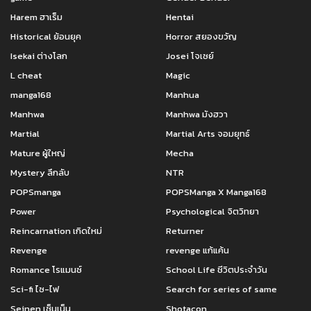
Harem ฮาเร็ม
Hentai
Historical ย้อนยุค
Horror สยองขวัญ
Isekai ต่างโลก
Josei โจเซย์
L cheat
Magic
manga168
Manhua
Manhwa
Manhwa มังฮวา
Martial
Martial Arts จอมยุทธ์
Mature ผู้ใหญ่
Mecha
Mystery ลึกลับ
NTR
POPSmanga
POPSManga X Manga168
Power
Psychological จิตวิทยา
Reincarnation เกิดใหม่
Returner
Revenge
revenge แก้แค้น
Romance โรแมนซ์
School Life ชีวิตประจำวัน
Sci-fi ไซ-ไฟ
Search for series of same
Seinen เซ็นเน็น
Shotacon