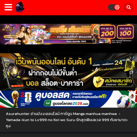
Asurahunter อ่านมังงะออนไลน์ การ์ตูน Manga manhua manhwa
›
Yamada-kun to Lv999 no Koi wo Suru รักสุดฟินเลเวล 999 กับยามาดะ
คุง