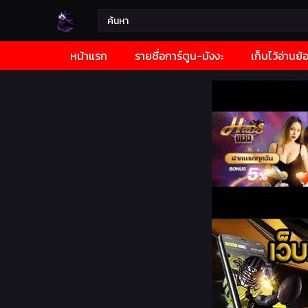
หน้าแรก
รายชื่อการ์ตูน-มังงะ
เก็บไว้อ่านย