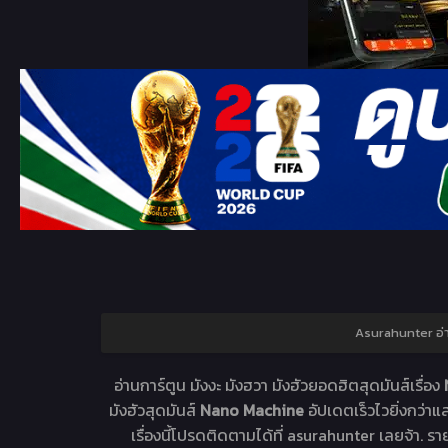
Asurahunter อ่
อ่านการ์ตูน มังงะ มังฮวา มังฮัวยอดฮิตสุดมันส์เรื่อง
มังฮัวสุดมันส์
Nano Machine
อัปเดตเร็วไวยิ่งกว่า
เรื่องนี้โปรดติดตามได้ที่ asurahunter เลยจ้า. รา