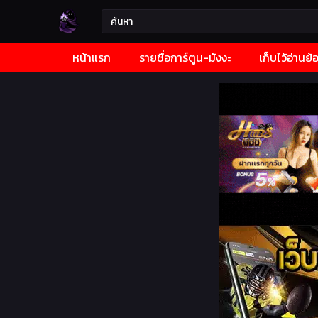
หน้าแรก
รายชื่อการ์ตูน-มังงะ
เก็บไว้อ่านย