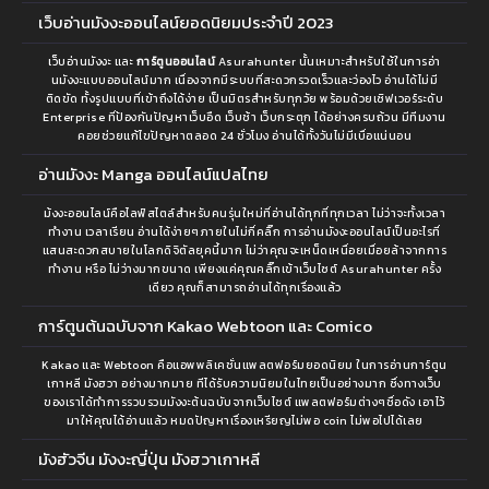
เว็บอ่านมังงะออนไลน์ยอดนิยมประจำปี 2023
เว็บอ่านมังงะ และ
การ์ตูนออนไลน์
Asurahunter นั้นเหมาะสำหรับใช้ในการอ่า
นมังงะแบบออนไลน์มาก เนื่องจากมีระบบที่สะดวกรวดเร็วและว่องไว อ่านได้ไม่มี
ติดขัด ทั้งรูปแบบที่เข้าถึงได้ง่าย เป็นมิตรสำหรับทุกวัย พร้อมด้วยเซิฟเวอร์ระดับ
Enterprise ที่ป้องกันปัญหาเว็บอืด เว็บช้า เว็บกระตุก ได้อย่างครบถ้วน มีทีมงาน
คอยช่วยแก้ไขปัญหาตลอด 24 ชั่วโมง อ่านได้ทั้งวันไม่มีเบื่อแน่นอน
อ่านมังงะ Manga ออนไลน์แปลไทย
ม้งงะออนไลน์คือไลฟ์สไตล์สำหรับคนรุ่นใหม่ที่อ่านได้ทุกที่ทุกเวลา ไม่ว่าจะทั้งเวลา
ทำงาน เวลาเรียน อ่านได้ง่ายๆภายในไม่กี่คลิ๊ก การอ่านมังงะออนไลน์เป็นอะไรที่
แสนสะดวกสบายในโลกดิจิตัลยุคนี้มาก ไม่ว่าคุณจะเหน็ดเหนื่อยเมื่อยล้าจากการ
ทำงาน หรือ ไม่ว่างมากขนาด เพียงแค่คุณคลิ๊กเข้าเว็บไซต์ Asurahunter ครั้ง
เดียว คุณก็สามารถอ่านได้ทุกเรื่องแล้ว
การ์ตูนต้นฉบับจาก Kakao Webtoon และ Comico
Kakao และ Webtoon คือแอพพลิเคชั่นแพลตฟอร์มยอดนิยม ในการอ่านการ์ตูน
เกาหลี มังฮวา อย่างมากมาย ทีได้รับความนิยมในไทยเป็นอย่างมาก ซึ่งทางเว็บ
ของเราได้ทำการรวบรวมมังงะต้นฉบับจากเว็บไซต์ แพลตฟอร์มต่างๆชื่อดัง เอาไว้
มาให้คุณได้อ่านแล้ว หมดปัญหาเรื่องเหรียญไม่พอ coin ไม่พอไปได้เลย
มังฮัวจีน มังงะญี่ปุ่น มังฮวาเกาหลี