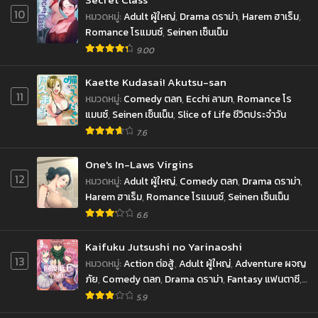
10
หมวดหมู่
:
Adult ผู้ใหญ่
,
Drama ดราม่า
,
Harem ฮาเร็ม
,
Romance โรแมนซ์
,
Seinen เซ็นเน็น
9.00
Kaette Kudasai! Akutsu-san
11
หมวดหมู่
:
Comedy ตลก
,
Ecchi ลามก
,
Romance โร
แมนซ์
,
Seinen เซ็นเน็น
,
Slice of Life ชีวิตประจำวัน
7.6
One's In-Laws Virgins
12
หมวดหมู่
:
Adult ผู้ใหญ่
,
Comedy ตลก
,
Drama ดราม่า
,
Harem ฮาเร็ม
,
Romance โรแมนซ์
,
Seinen เซ็นเน็น
6.6
Kaifuku Jutsushi no Yarinaoshi
13
หมวดหมู่
:
Action ต่อสู้
,
Adult ผู้ใหญ่
,
Adventure ผจญ
ภัย
,
Comedy ตลก
,
Drama ดราม่า
,
Fantasy แฟนตาซี
,
Harem ฮาเร็ม
,
Mature ผู้ใหญ่
,
Seinen เซ็นเน็น
5.9