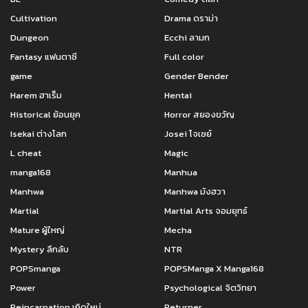
Cultivation
Drama ดราม่า
Dungeon
Ecchi ลามก
Fantasy แฟนตาซี
Full color
game
Gender Bender
Harem ฮาเร็ม
Hentai
Historical ย้อนยุค
Horror สยองขวัญ
Isekai ต่างโลก
Josei โจเซย์
L cheat
Magic
manga168
Manhua
Manhwa
Manhwa มังฮวา
Martial
Martial Arts จอมยุทธ์
Mature ผู้ใหญ่
Mecha
Mystery ลึกลับ
NTR
POPSmanga
POPSManga X Manga168
Power
Psychological จิตวิทยา
Reincarnation เกิดใหม่
Returner