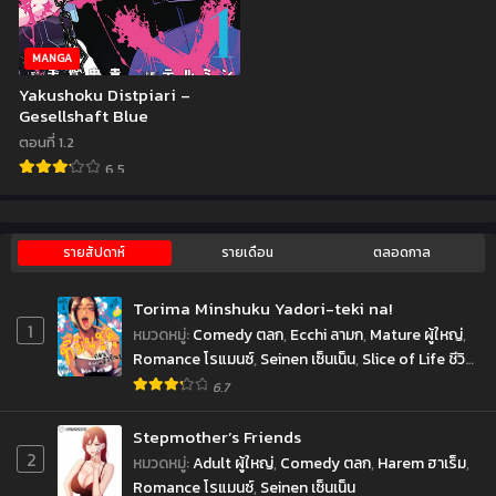
ตอนที่ 9
ตอนที่ 8
กันยายน 27, 2022
กันยายน 25, 2022
MANGA
ตอนที่ 7
ตอนที่ 6
Yakushoku Distpiari –
กันยายน 25, 2022
กันยายน 24, 2022
Gesellshaft Blue
ตอนที่ 1.2
ตอนที่ 5
ตอนที่ 4
6.5
กันยายน 24, 2022
กันยายน 24, 2022
ตอนที่ 3
ตอนที่ 2
กันยายน 24, 2022
กันยายน 24, 2022
รายสัปดาห์
รายเดือน
ตลอดกาล
ตอนที่ 1
Torima Minshuku Yadori-teki na!
กันยายน 24, 2022
1
หมวดหมู่
:
Comedy ตลก
,
Ecchi ลามก
,
Mature ผู้ใหญ่
,
Romance โรแมนซ์
,
Seinen เซ็นเน็น
,
Slice of Life ชีวิต
ประจำวัน
6.7
Stepmother’s Friends
2
หมวดหมู่
:
Adult ผู้ใหญ่
,
Comedy ตลก
,
Harem ฮาเร็ม
,
Romance โรแมนซ์
,
Seinen เซ็นเน็น