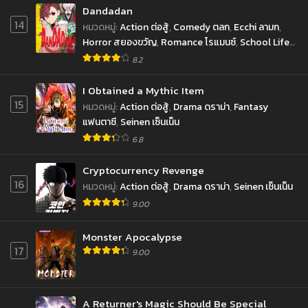
Dandadan
14
หมวดหมู่
:
Action ต่อสู้
,
Comedy ตลก
,
Ecchi ลามก
,
Horror สยองขวัญ
,
Romance โรแมนซ์
,
School Life
ชีวิตประจำวัน
,
Sci-fi ไซ-ไฟ
,
Shounen โชเน็น
,
8.2
Supernatural เหนือธรรมชาติ
I Obtained a Mythic Item
15
หมวดหมู่
:
Action ต่อสู้
,
Drama ดราม่า
,
Fantasy
แฟนตาซี
,
Seinen เซ็นเน็น
6.8
Cryptocurrency Revenge
16
หมวดหมู่
:
Action ต่อสู้
,
Drama ดราม่า
,
Seinen เซ็นเน็น
9.00
Monster Apocalypse
17
9.00
A Returner's Magic Should Be Special