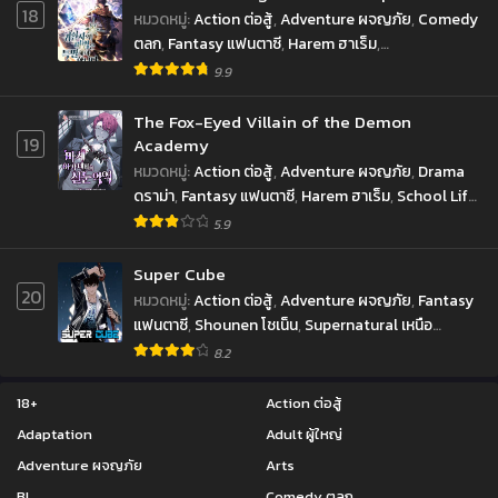
18
หมวดหมู่
:
Action ต่อสู้
,
Adventure ผจญภัย
,
Comedy
ตลก
,
Fantasy แฟนตาซี
,
Harem ฮาเร็ม
,
Reincarnation เกิดใหม่
,
School Life ชีวิตประจำวัน
,
9.9
Shounen โชเน็น
The Fox-Eyed Villain of the Demon
19
Academy
หมวดหมู่
:
Action ต่อสู้
,
Adventure ผจญภัย
,
Drama
ดราม่า
,
Fantasy แฟนตาซี
,
Harem ฮาเร็ม
,
School Life
ชีวิตประจำวัน
,
Shounen โชเน็น
5.9
Super Cube
20
หมวดหมู่
:
Action ต่อสู้
,
Adventure ผจญภัย
,
Fantasy
แฟนตาซี
,
Shounen โชเน็น
,
Supernatural เหนือ
ธรรมชาติ
8.2
18+
Action ต่อสู้
Adaptation
Adult ผู้ใหญ่
Adventure ผจญภัย
Arts
BL
Comedy ตลก