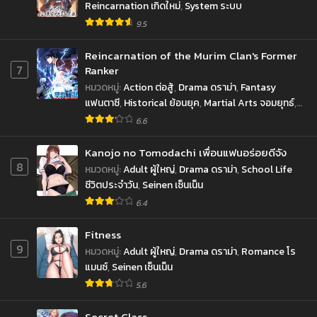
Reincarnation เกิดใหม่
,
System ระบบ
9.5
Reincarnation of the Murim Clan's Former
7
Ranker
หมวดหมู่
:
Action ต่อสู้
,
Drama ดราม่า
,
Fantasy
แฟนตาซี
,
Historical ย้อนยุค
,
Martial Arts จอมยุทธ์
,
Shounen โชเน็น
6.6
Kanojo no Tomodachi เพื่อนแฟนอร่อยดีจัง
8
หมวดหมู่
:
Adult ผู้ใหญ่
,
Drama ดราม่า
,
School Life
ชีวิตประจำวัน
,
Seinen เซ็นเน็น
6.4
Fitness
9
หมวดหมู่
:
Adult ผู้ใหญ่
,
Drama ดราม่า
,
Romance โร
แมนซ์
,
Seinen เซ็นเน็น
5.6
Secret Class