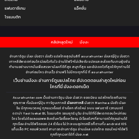
แฟนตาซีเกม
แอ็คชั่น
โรแมนติก
คลิปหลุดใหม่
มังงะ
อ่านการ์ตูน มังงะ มังฮวา มังฮัว แปลไทยสุดมันส์ที่ asurahunter มังงะญี่ปุ่น มังฮวา
เกาหลีอัพเดตก่อนใครว่องไวทันใจ อ่านได้ฟรีๆไม่เสียตัง แปลและลงโดยทีมงานผู้ขยัน
ทำงานอย่างบากบั่นเพื่อสรรหามังงะที่ดีที่สุด สนุกที่สุด และอัปเดตไวที่สุดให้ทุกท่านได้
อ่านก่อนใคร อ่านเร็ว อ่านฟรี ไม่มีกระตุกที่นี่ ที่ asurahunter
เว็บอ่านมังงะ อ่านการ์ตูนแปลไทย อัปเดตตอนล่าสุดใหม่ก่อน
ใครที่นี่ มังงะดอทเน็ต
Asurahunter.com เว็บอ่านการ์ตูน มังงะ มังฮวา ยอดนิยม แปลไทยโดยทีมงาน
คุณภาพ ทั้งมังงะญี่ปุ่น การ์ตูนเกาหลี
มังงะเกาหลี
มังฮวา Manhwa มังฮัว มังงะ
จีน มีทุกหมวดหมู่ ทุกแนวตั้งแต่ ต่างโลก เกิดใหม่ ระบบ แฟนตาซี เวทมนตร์
ดราม่า Yaoi Isekai BL โรแมนติก จอมยุทธ์ มูริม อ่านได้ที่นี่อัพเดทตอนใหม่ก่อน
ใคร โดยไม่ต้องลงแอพพลิเคชั่นหรือซื้อเหรียญ มีเรื่องดังๆที่สามารถให้คุณอ่านได้
ทุกเรื่อง อ่านได้ฟรีตลอด 24 ชั่วโมง ไม่ว่าจะบนอุปกรณ์ใดก็ตามทั้ง android IOS
แท็บเล็ต PC คอมพิวเตอร์ สามารถอ่านการ์ตูน อ่านมังงะ แปลไทย ตอนใหม่ๆได้ฟรี
ทุกที่ทุกเวลาได้ที่ มังงะ.net