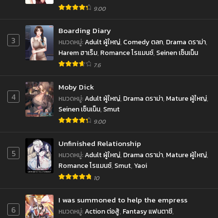
9.00
Boarding Diary
3
หมวดหมู่
:
Adult ผู้ใหญ่
,
Comedy ตลก
,
Drama ดราม่า
,
Harem ฮาเร็ม
,
Romance โรแมนซ์
,
Seinen เซ็นเน็น
7.6
Moby Dick
4
หมวดหมู่
:
Adult ผู้ใหญ่
,
Drama ดราม่า
,
Mature ผู้ใหญ่
,
Seinen เซ็นเน็น
,
Smut
9.00
Unfinished Relationship
5
หมวดหมู่
:
Adult ผู้ใหญ่
,
Drama ดราม่า
,
Mature ผู้ใหญ่
,
Romance โรแมนซ์
,
Smut
,
Yaoi
10
I was summoned to help the empress
6
หมวดหมู่
:
Action ต่อสู้
,
Fantasy แฟนตาซี
,